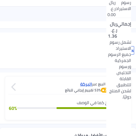
رسوم
ريال
الاستيراد
ر.ع.
0.00
إجمالي
ريال
ر.ع.
1.36
المقاس
تشمل رسوم
الاستيراد
1pcs
جميع الرسوم
الجمركية
ورسوم
التخليص
القابلة
البركة
يتم البيع عبر
للتطبيق
2.7
53%
تقييم إيجابي للبائع
لشحن المنتج
دوليًا.
المنتج كما في الوصف
60
%
استكشف الأفضل مبيعًا
في