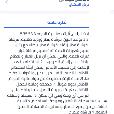
أدوات وفرش المكياج
نظرة عامة
الوصف المادة: نايلون، ألياف صناعية الحجم: 8.35.53.3
سم/3.32.21.3 بوصة اللون: فرشاة فطر وردية ذهبية، فرشاة
فطر وردية، فرشاة فطر زرقاء، فرشاة فطر بيضاء مع رأس
وردي، 1. تصميم شعيرات ناعمة: تم تصميم فرشاة غبار
الأظافر بشعيرات ناعمة، والتي يمكن أن تزيل الغبار والحطام
من الأظافر بلطف دون إلحاق الضرر بها. 2. استخدام متعدد
الوظائف: بالإضافة إلى تنظيف الأظافر، يمكن أيضًا استخدام
فرشاة غبار الأظافر لتنظيف الغبار من اليدين والأدوات للحفاظ
على نظافتها. 3. مادة ثابتة: مصنوعة من مواد عالية الجودة،
فرشاة غبار الأظافر تدوم طويلاً. 4. مدمجة وقابلة للحمل:
فرشاة غبار الأظافر صغيرة ومريحة للحمل، مما يحافظ على
نظافة الأظافر في أي وقت وفي أي مكان. 5. بسيطة وسهلة
الاستخدام: سهلة التشغيل ومريحة للاستخدام، مناسبة
للأشخاص من جميع الأعمار ومستويات المهارة. تتضمن
العبوة: 1 فرشاة مكياج