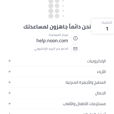
الكمية
نحن دائماً جاهزون لمساعدتك
1
مركز المساعدة
help.noon.com
الدعم عبر البريد الإلكتروني
الإلكترونيات
الجوالات
الأزياء
التابلت
أزياء نسائية
المطبخ والأجهزة المنزلية
اللابتوبات
أزياء رجالية
الحمام
الأجهزة المنزلية
الجمال
أزياء البنات
ديكور البيت
الكاميرات
العطور
أزياء الأولاد
مستلزمات الأطفال والألعاب
المطبخ والسفرة
التلفزيونات
المكياج
الساعات
الحفاضات
أدوات وتحسين المنزل