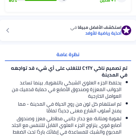
80
%
1
+
سنين
استكشف الأفضل مبيعًا
في
أحذية رياضية للأولاد
نظرة عامة
تم تصميم ناكي C1TY للتغلب على أي شيء قد تواجهه
في المدينة
يحتفظ الجزء العلوي الشبكي بالتهوية، بينما تساعد
الجوانب المعززة وصندوق الأصابع في حماية قدميك من
العوامل الخارجية
تم استلهام كل لون من روح الحياة في المدينة - مما
يمنح أسلوب الشارع معنى جديدًا تمامًا
تهوية ومتانة: مع جدار جانبي مطاطي معزز وصندوق
أصابع قوي، يتزاوج الجزء العلوي القابل للتنفس مع الجلد
المدبوغ والشبك للمساعدة في إبقائك باردًا تحت الضغط