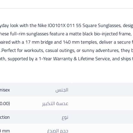
ryday look with the Nike IO0101X 011 55 Square Sunglasses, designe
hese full-rim sunglasses feature a matte black bio-injected frame, o
ired with a 17 mm bridge and 140 mm temples, deliver a secure fit 
Perfect for workouts, casual outings, or sunny adventures, they
loth, supported by a 1-Year Warranty & Lifetime Service, and ship
الجنس
nisex
عدسة التكبير
0.00)
نوع
ction
حجم الصدغ
0 mm