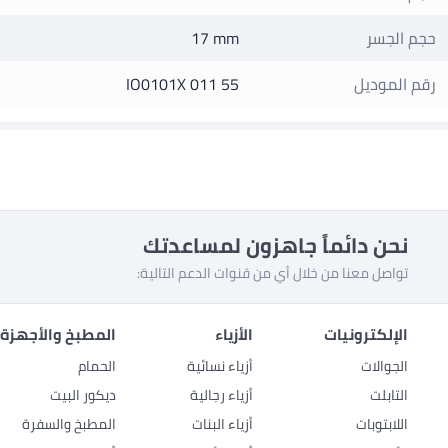
حجم الجسر
17 mm
رقم الموديل
IO0101X 011 55
نحن دائماً جاهزون لمساعدتك
تواصل معنا من خلال أي من قنوات الدعم التالية:
الإلكترونيات
الأزياء
المطبخ والأجهزة 
الجوالات
أزياء نسائية
الحمام
التابلت
أزياء رجالية
ديكور البيت
اللابتوبات
أزياء البنات
المطبخ والسفرة