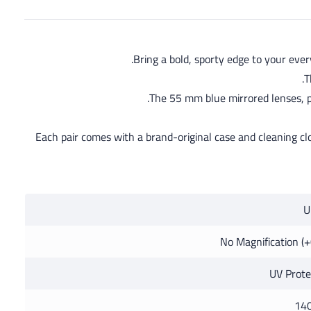
Bring a bold, sporty edge to your eve
T
The 55 mm blue mirrored lenses, pa
Each pair comes with a brand-original case and cleaning c
U
No Magnification (+
UV Prote
14