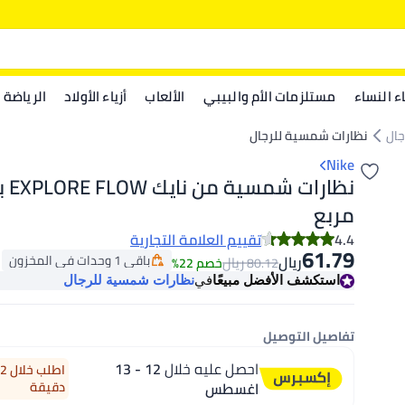
اء النساء
مستلزمات الأم والبيبي
الألعاب
أزياء الأولاد
الرياضة
جال
نظارات شمسية للرجال
Nike
نظارا
مربع
4.4
تقييم العلامة التجارية
61.79
باقي 1 وحدات في المخزون
ريال
ريال
80.12
خصم 22%
باقي 1 وحدات في المخزون
استكشف الأفضل مبيعًا
في
نظارات شمسية للرجال
تفاصيل التوصيل
احصل عليه خلال
12 - 13
اغسطس
دقيقة