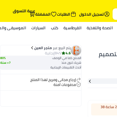
عربة التسوق
تسجيل الدخول
الطلبات
المفضلة
الصحة والتغذية
القرطاسية
كتب
السيارات
الموسيقى والمي
يتم البيع عبر
متجر العين
ت شمسية من نايك EXPLORE FLOW بتصميم
4.6
84%
إيجابية
المنتج كما في الوصف
80%
شريك لنون منذ
7+ سنة
أحدث التقييمات الإيجابية
إرجاع مجاني ومريح لهذا المنتج
مدفوعات آمنة
اطلب خلال 22 ساعة 38