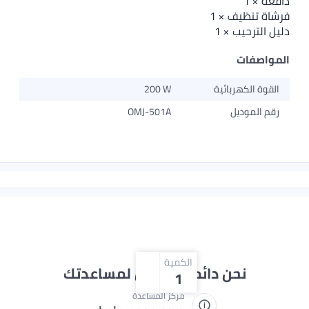
ظيف × 1
حيب × 1
ات
لكهربائية
200 W
موديل
OMJ-501A
الكمية
نحن دائماً جاهزون لمساعدتك
1
مركز المساعدة