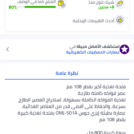
المنتج كما في الوصف
ك لنون منذ
80
%
سنين
ث التقييمات الإيجابية
ف الأفضل مبيعًا
في
ت الحمضيات الكهربائية
نظرة عامة
 أكبر بقطر 108 مم
كه كاملة طازجة
فواكه الكاملة بسهولة، استخراج العصير الطازج
الحفاظ على أقصى قدر من العناصر الغذائية.
عصارة بطيئة إيزي جوس OMJ-501A بفتحة تغذية كبيرة
8 مل