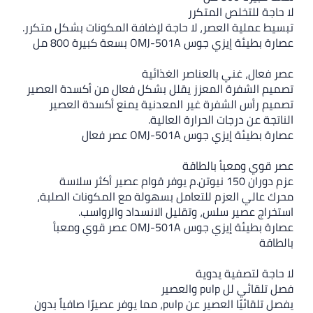
للتخلص المتكرر
لية العصر، لا حاجة لإضافة المكونات بشكل متكرر.
 جوس OMJ-501A بسعة كبيرة 800 مل
، غني بالعناصر الغذائية
لشفرة المعزز يقلل بشكل فعال من أكسدة العصير
س الشفرة غير المعدنية يمنع أكسدة العصير
ن درجات الحرارة العالية.
يزي جوس OMJ-501A عصر فعال
 ومعبأ بالطاقة
أكثر سلاسة
ي العزم للتعامل بسهولة مع المكونات الصلبة،
عصير سلس، وتقليل الانسداد والرواسب.
عصارة بطيئة إيزي جوس OMJ-501A عصر قوي ومعبأ
لتصفية يدوية
pulp والعصير
يفصل تلقائيًا العصير عن pulp، مما يوفر عصيرًا صافياً بدون