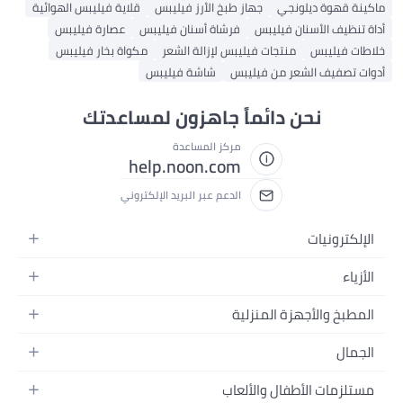
ماكينة قهوة ديلونجي
جهاز طبخ الأرز فيليبس
قلاية فيليبس الهوائية
أداة تنظيف الأسنان فيليبس
فرشاة أسنان فيليبس
عصارة فيليبس
خلاطات فيليبس
منتجات فيليبس لإزالة الشعر
مكواة بخار فيليبس
أدوات تصفيف الشعر من فيليبس
شاشة فيليبس
نحن دائماً جاهزون لمساعدتك
مركز المساعدة
help.noon.com
الدعم عبر البريد الإلكتروني
الإلكترونيات
الجوالات
الأزياء
التابلت
أزياء نسائية
المطبخ والأجهزة المنزلية
اللابتوبات
أزياء رجالية
الحمام
الأجهزة المنزلية
الجمال
أزياء البنات
ديكور البيت
الكاميرات
العطور
أزياء الأولاد
مستلزمات الأطفال والألعاب
المطبخ والسفرة
التلفزيونات