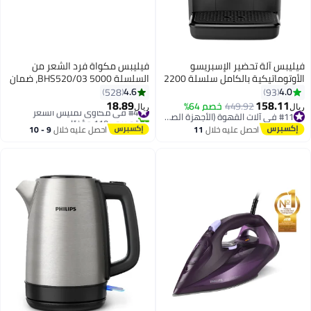
فيليبس آلة تحضير الإسبريسو
فيليبس مكواة فرد الشعر من
الأوتوماتيكية بالكامل سلسلة 2200
السلسلة 5000 BHS520/03، ضمان
من فيليبس - 2 نوع من القهوة،
لمدة عامين
4.6
4.0
528
93
جهاز إزباد الحليب الكلاسيكي، شاشة
18.89
158.11
449.92
خصم 64%
#4 في مكاوي تمليس الشعر
ريال
ريال
لمس، مطحنة من السيراميك، أسود
#11 في آلات القهوة (الأجهزة الصغيرة)
تم بيع +110 مؤخرًا
غير لامع - EP2220/10 1.8 L 1500
#11 في آلات القهوة (الأجهزة الصغيرة)
#4 في مكاوي تمليس الشعر
احصل عليه خلال
11
احصل عليه خلال
9 - 10
W EP2220/10 أسود
اغسطس
اغسطس