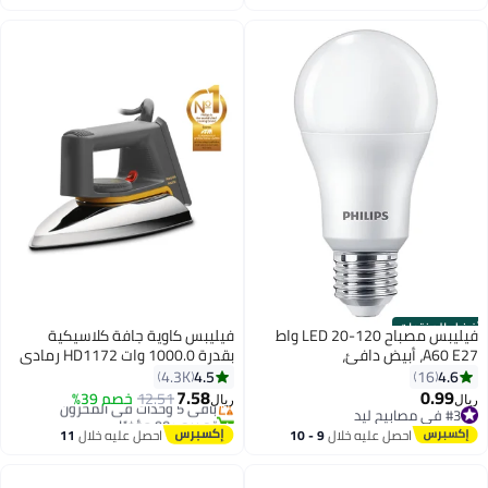
و3 مستويات للشدة، تصميم مريح،
اغسطس
اغسطس
#2 في فرش الأسنان
اخضر فاتح، HX3826/24
أفضل المنتجات
فيليبس مصباح LED 20-120 واط
فيليبس كاوية جافة كلاسيكية
A60 E27، أبيض دافئ،
بقدرة 1000.0 وات HD1172 رمادي
#19 في الكوايات
929003616207
1000 W HD1172 رمادي
4.5
4.6
4.3K
16
أقل سعر في 30 يوم
7.58
0.99
باقي 5 وحدات في المخزون
12.51
خصم 39%
ريال
ريال
#3 في مصابيح ليد
تم بيع +90 مؤخرًا
#3 في مصابيح ليد
#19 في الكوايات
احصل عليه خلال
9 - 10
احصل عليه خلال
11
اغسطس
اغسطس