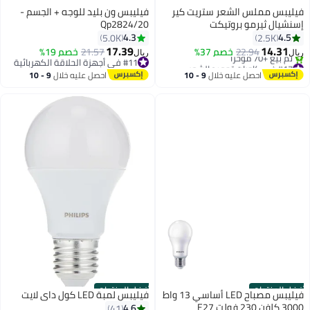
فيليبس مملس الشعر ستريت كير
فيليبس ون بليد للوجه + الجسم -
إسنشيال ثيرمو بروتيكت
Qp2824/20
BHS378/03
4.3
4.5
5.0K
2.5K
17.39
14.31
22.94
خصم 37%
21.57
خصم 19%
ريال
ريال
#17 في كاويات تجعيد الشعر
#11 في أجهزة الحلاقة الكهربائية
أقل سعر في 7 يوم
#11 في أجهزة الحلاقة الكهربائية
احصل عليه خلال
9 - 10
احصل عليه خلال
9 - 10
تم بيع +70 مؤخرًا
اغسطس
اغسطس
#17 في كاويات تجعيد الشعر
أفضل المنتجات
أفضل المنتجات
فيليبس مصباح LED أساسي 13 واط
فيليبس لمبة LED كول داي لايت
3000 كلفن 230 فولت E27
4.6
41