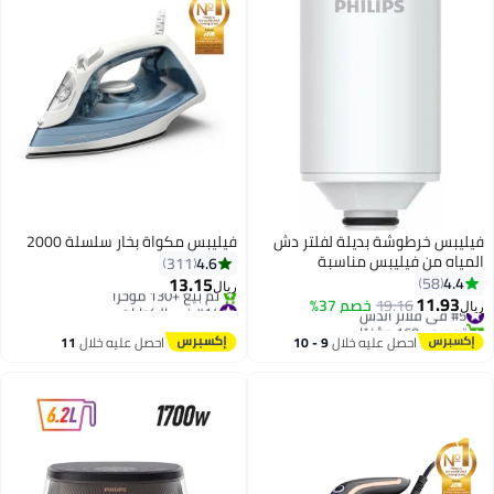
فيليبس خرطوشة بديلة لفلتر دش
فيليبس مكواة بخار سلسلة 2000
المياه من فيليبس مناسبة
4.6
311
13.15
4.4
58
ريال
11.93
#14 في الكوايات
#5 في فلاتر الدش
19.16
خصم 37%
ريال
باقي 1 وحدات في المخزون
تم بيع +160 مؤخرًا
تم بيع +130 مؤخرًا
#5 في فلاتر الدش
احصل عليه خلال
9 - 10
احصل عليه خلال
11
#14 في الكوايات
اغسطس
اغسطس