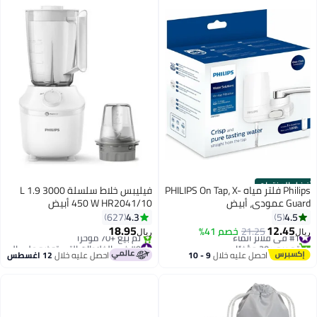
أفضل المنتجات
Philips فلتر مياه PHILIPS On Tap، X-
فيليبس خلاط سلسلة 3000 1.9 L
Guard عمودي، أبيض
450 W HR2041/10 أبيض
4.3
4.5
627
5
18.95
12.45
#1 في فلاتر الماء
21.25
خصم 41%
ريال
ريال
تم بيع +20 مؤخرًا
#9 في الخلاطات التي توضع على الموائد
#1 في فلاتر الماء
باقي 4 وحدات في المخزون
احصل عليه خلال
9 - 10
احصل عليه خلال
12 اغسطس
تم بيع +70 مؤخرًا
اغسطس
#9 في الخلاطات التي توضع على الموائد