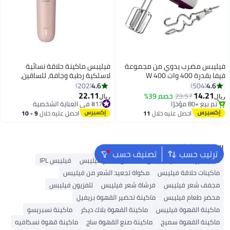
فيليبس مضرب يدوي من مجموعة
فيليبس ماكينة حلاقة نسائية
فيفا بقدرة 400 وات 400 W
لاسلكية رطبة وجافة، للساقين،
HR3740/11 أبيض/أرجواني/فضي
والذراعين، وتحت الإبط، للاستخدام
4.6
4.6
202
504
الرطب والجاف، شحن USB-A، شحن
22.11
14.21
23.57
خصم 39%
#17 في العناية الشخصية
ريال
ريال
سريع للاستخدام الأول | العلامة
#1 في خلاطات اليد
باقي 2 وحدات في المخزون
باقي 3 وحدات في المخزون
#17 في العناية الشخصية
التجارية رقم 1 لماكينات الحلاقة
احصل عليه خلال
11
احصل عليه خلال
9 - 10
تم بيع +80 مؤخرًا
النسائية عالميًا! | برل128/10
اغسطس
اغسطس
#1 في خلاطات اليد
البحث الشائع
ترتيب حسب
تصنيف حسب
ماكينة إزالة الشعر فيليبس
مملس الشعر فيليبس
فيليبس IPL
ماكينات حلاقة فيليبس
مكواة تجعيد الشعر من فيليبس
مجفف شعر فيليبس
فرشاة شعر فيليبس
تلفزيون فيليبس
محضر طعام فيليبس
ماكينة تحضير القهوة بريفيل
ماكينة القهوة فيليبس
ماكينة القهوة بلاك ديكر
ماكينة نسبريسو
ماكينة القهوة سميج
ماكينة صنع القهوة ساج
ماكينة قهوة نسكافيه