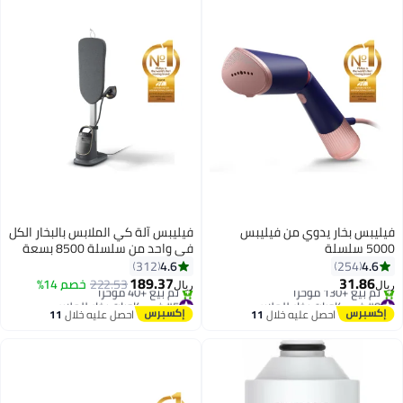
فيليبس بخار يدوي من فيليبس
فيليبس آلة كي الملابس بالبخار الكل
5000 سلسلة
في واحد من سلسلة 8500 بسعة
1.2 لتر وبقدرة 2200.0 وات
4.6
4.6
312
254
AIS8540/80 رمادي داكن/ذهبي
189.37
31.86
222.53
خصم 14%
ريال
ريال
1.2 L 2400 W AIS8540/80
#8 في كاويات بخار للملابس
#5 في كاويات بخار للملابس
باقي 6 وحدات في المخزون
بتخلّص بسرعة
احصل عليه خلال
11
احصل عليه خلال
11
تم بيع +130 مؤخرًا
تم بيع +40 مؤخرًا
اغسطس
اغسطس
#8 في كاويات بخار للملابس
#5 في كاويات بخار للملابس