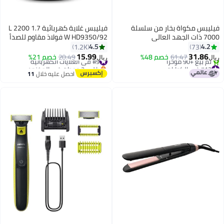
فيليبس مكواة بخار من سلسلة
فيليبس غلاية كهربائية 1.7 L 2200
7000 ذات الجهد العالي
W HD9350/92 فولاذ مقاوم للصدأ
4.5
4.2
1.2K
73
15.99
31.86
61.47
خصم 48%
#9 في الغلايات الكهربائية
20.49
خصم 21%
ريال
ريال
#13 في الكوايات
باقي 3 وحدات في المخزون
باقي 3 وحدات في المخزون
#9 في الغلايات الكهربائية
احصل عليه خلال
11
تم بيع +90 مؤخرًا
اغسطس
#13 في الكوايات