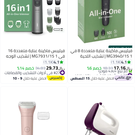
أفضل المنتجات
فيليبس ماكينة عناية متعددة 8 في
فيليبس ماكينة عناية متعددة 16
1 MG3940/15 | تشذيب اللحية
في 1 MG7931/15 | تشذيب الوجه
والشعر والأنف | أمشاط 3–7 مم
والشعر والجسم | مشط دقيق فاخر
4.1
4.1
1.1K
1.1K
وأمشاط للشعر والجسم | حتى 70
وأداة للجسم | 120 دقيقة لاسلكيًا |
29.73
17.16
18.33
خصم 6%
34.83
خصم 14%
ريال
ريال
دقيقة لاسلكيًا | أجزاء قابلة للغسل |
مقاومة للماء | شحن USB-A | حقيبة
#2 في أدوات التشذيب والقصافات
#27 في أدوات التشذيب والقصافات
شحن USB-A | حقيبة
باقي 4 وحدات في المخزون
#27 في أدوات التشذيب والقصافات
احصل عليه خلال
15 اغسطس
احصل عليه خلال
9 - 10
تم بيع +430 مؤخرًا
اغسطس
#2 في أدوات التشذيب والقصافات