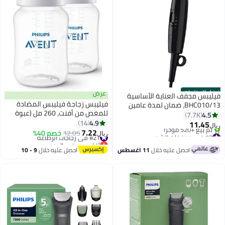
أفضل المنتجات
عرض
فيليبس مجفف العناية الأساسية
فيليبس زجاجة فيليبس المضادة
BHC010/13، ضمان لمدة عامين
للمغص من أفنت، 260 مل (عبوة
أسود
4.5
7.7K
مزدوجة) باللون الأبيض -
4.9
14
11.45
ريال
SCF813/20
7.22
#2 في مجففات الشعر
#21 في زجاجات الرضاعة
12.05
خصم 40%
ريال
باقي 8 وحدات في المخزون
أقل سعر في 7 يوم
تم بيع +520 مؤخرًا
#21 في زجاجات الرضاعة
احصل عليه خلال
11 اغسطس
احصل عليه خلال
9 - 10
#2 في مجففات الشعر
اغسطس