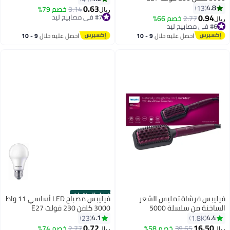
0.63
4.8
13
3.14
خصم 79%
ريال
0.94
#7 في مصابيح ليد
2.77
خصم 66%
ريال
#7 في مصابيح ليد
#6 في مصابيح ليد
#6 في مصابيح ليد
احصل عليه خلال
9 - 10
احصل عليه خلال
9 - 10
اغسطس
اغسطس
أفضل المنتجات
فيليبس فرشاة تمليس الشعر
فيليبس مصباح LED أساسي 11 واط
الساخنة من سلسلة 5000
3000 كلفن 230 فولت E27
BHH730/03، ضمان لمدة عامين
4.1
4.4
23
1.8K
0.72
16.50
#6 في فرشاة فرد الشعر
39.65
خصم 58%
2.77
خصم 74%
ريال
ريال