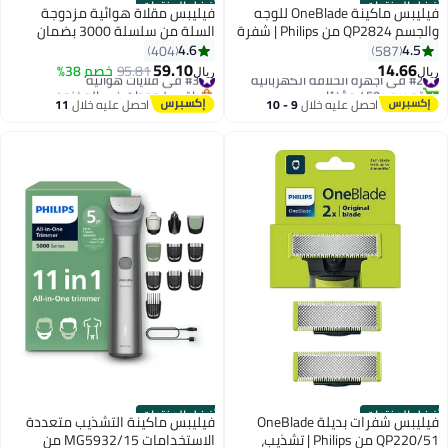
أفضل المنتجات
أفضل المنتجات
فيليبس ماكينة OneBlade للوجه
فيليبس مقلاة هوائية مزدوجة
والجسم QP2824 من Philips | شفرة
السلة من سلسلة 3000 بضمان
مزدوجة الجوانب | تقنية OneBlade
لمدة عامين
4.6
4.5
404
587
الفريدة | 45 دقيقة من الاستخدام
59.10
14.66
#2 في أجهزة الحلاقة الكهربائية
#3 في قلايات هوائية
95.81
خصم 38%
ريال
ريال
اللاسلكي | مقاومة للماء | أداة
تم بيع +450 مؤخرًا
باقي 4 وحدات في المخزون
#2 في أجهزة الحلاقة الكهربائية
كهربائية لتشذيب وحلاقة اللحية
#3 في قلايات هوائية
احصل عليه خلال
9 - 10
احصل عليه خلال
11
اغسطس
اغسطس
أفضل المنتجات
أفضل المنتجات
فيليبس شفرات بديلة OneBlade
فيليبس ماكينة التشذيب متعددة
QP220/51 من Philips | تشذيب،
الاستخدامات MG5932/15 من
#3 في أجهزة الحلاقة الكهربائية