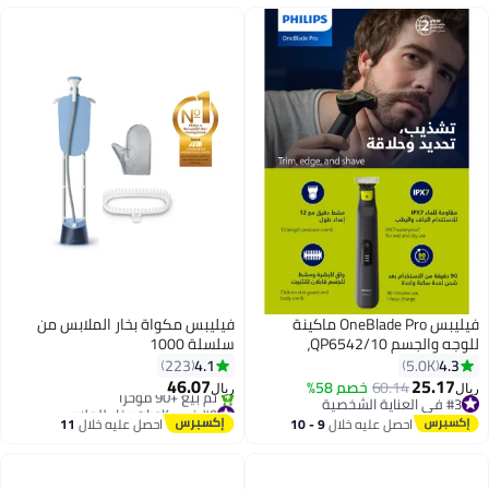
فيليبس OneBlade Pro ماكينة
فيليبس مكواة بخار الملابس من
للوجه والجسم QP6542/10،
سلسلة 1000
للتشذيب والحلاقة مع مشط دقيق بـ
4.1
4.3
223
5.0K
12 طولاً، مقاومة للماء، استخدام
46.07
25.17
60.14
خصم 58%
ريال
ريال
لاسلكي لمدة 90 دقيقة
#3 في العناية الشخصية
#9 في كاويات بخار للملابس
#3 في العناية الشخصية
باقي 10 وحدات في المخزون
احصل عليه خلال
9 - 10
احصل عليه خلال
11
تم بيع +90 مؤخرًا
اغسطس
اغسطس
#9 في كاويات بخار للملابس