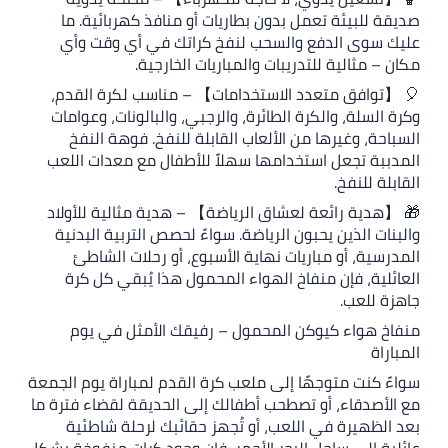
ئة تعمل بدون بطاريات أو منافذ كهربائية. ما
الدفع والسحب لنفخ كراتك في أي وقت وأي
لية للتدريبات والمباريات الخارجية.
 متعدد الاستخدامات】 – مناسب لكرة القدم،
، والكرة الطائرة، والرجبي، والبالونات، وعوامات
غيرها من الألعاب القابلة للنفخ. فوهة النفخ
جعل استخدامها سهلاً للأطفال مع معدات اللعب
فخ.
رائعة لعشاق الرياضة】 – هدية مثالية للأولاد
ذين يحبون الرياضة. سواءً لحصص التربية البدنية
أو مباريات نهاية الأسبوع، أو رحلات الشاطئ
فإن منفاخ الهواء المحمول هذا يُبقي كل كرة
ب.
ء كيوكن المحمول – رفيقك الأمثل في يوم
 متوجهًا إلى ملعب كرة القدم لمباراة يوم الجمعة
اء، أو تصطحب أطفالك إلى الحديقة لقضاء فترة ما
ة في اللعب، أو تُجهز حقائبك لرحلة شاطئية
ى ساحل البحر الأحمر، فإن وجود كرات منفوخة بشكل