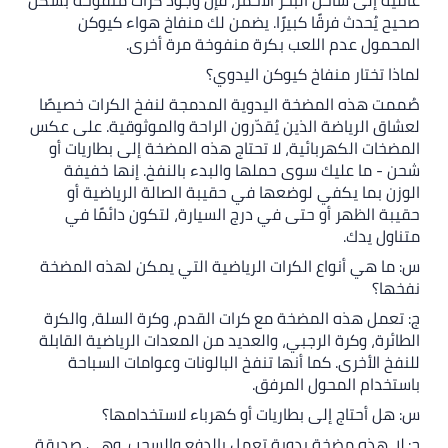
 فرقًا كبيرًا. يضمن لك منفاخ هواء كيوكن
دم اللعب بكرة منفوخة مرة أخرى.
ر منفاخ كيوكن اليدوي؟
 المضخة اليدوية المدمجة لنفخ الكرات خصيصًا
اضة الذين يُقدّرون الراحة والموثوقية. على عكس
كهربائية، لا تحتاج هذه المضخة إلى بطاريات أو
عليك سوى حملها والبدء بالنفخ. إنها خفيفة
 يكفي لوضعها في حقيبة الصالة الرياضية أو
ر أو حتى في درج السيارة، لتكون دائمًا في
.
أنواع الكرات الرياضية التي يمكن لهذه المضخة
ذه المضخة مع كرات القدم، وكرة السلة، والكرة
كرة الرجبي، والعديد من المعدات الرياضية القابلة
رى. كما أنها تنفخ البالونات وعوامات السباحة
المحول المرفق.
ج إلى بطاريات أو كهرباء لاستخدامها؟
ه مضخة يدوية تعمل بالدفع والسحب. وهي صديقة