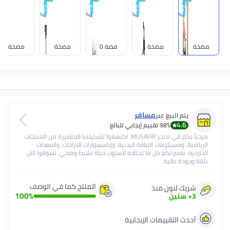
مضخة D
فضة 40
مضخة C
مضخة B
مضخة F
مسافر
 البيع عبر
4
98%
تقييم إيجابي للبائع
مرحباً بكم في متجر MUSAFIR. اكتشفوا تشكيلتنا المتميزة من المنتجات
ومستلزمات اللياقة البدنية، وإكسسوارات الدراجات، والمعدات
نقدم لكم كل ما تحتاجه لأسلوب حياة نشيط وصحي. تسوقوا الآن
 عالية.
المنتج كما في الوصف
 لنون منذ
100
%
نين
التقييمات الإيجابية