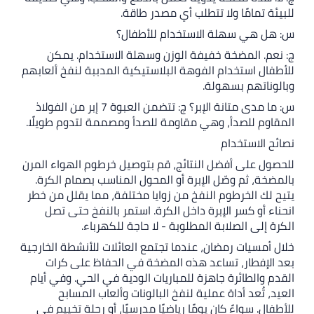
مًا ولا تتطلب أي مصدر طاقة.
سهلة الاستخدام للأطفال؟
لمضخة خفيفة الوزن وسهلة الاستخدام. يمكن
تخدام الفوهة البلاستيكية المدببة لنفخ ألعابهم
م بسهولة.
س: ما مدى متانة الإبر؟ ج: تتضمن العبوة 7 إبر من الفولاذ
لصدأ، وهي مقاومة للصدأ ومصممة لتدوم طويلًا.
تخدام
ى أفضل النتائج، قم بتوصيل خرطوم الهواء المرن
م وصّل الإبرة أو المحول المناسب بصمام الكرة.
خرطوم النفخ من زوايا مختلفة، مما يقلل من خطر
كسر الإبرة داخل الكرة. استمر بالنفخ حتى تصل
الصلابة المطلوبة - لا حاجة للكهرباء.
ت رمضان، عندما تجتمع العائلات للأنشطة الخارجية
ار، تساعد هذه المضخة في الحفاظ على كرات
ائرة جاهزة للمباريات الودية في الحي. وفي أيام
د أداة عملية لنفخ البالونات وألعاب المسابح
اءً كان يومًا رياضيًا مدرسيًا، أو رحلة تخييم في