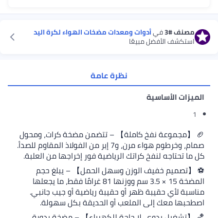
#3
في
أدوات ومعدات مضخات الهواء لكرة اليد
الأفضل مبيعًا
نظرة عامة
لأساسية
عة نفخ كاملة】 – تتضمن مضخة كرات، ومحول
صمام، وخرطوم هواء مرن، و7 إبر من الفولاذ المقاوم للصدأ.
جه لنفخ كراتك الرياضية فور إخراجها من العلبة.
 خفيف الوزن وسهل الحمل】 – يبلغ حجم
المضخة 15 × 3.5 سم ووزنها 81 غرامًا فقط، ما يجعلها
ي حقيبة ظهر أو حقيبة رياضية أو جيب جانبي.
عك إلى الملعب أو الحديقة بكل سهولة.
 يدوي، لا حاجة للكهرباء】 – مضخة يدوية