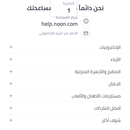
الكمية
حن دائماً جاهزون لمساعدتك
1
مركز المساعدة
help.noon.com
الدعم عبر البريد الإلكتروني
ات
ة
أجهزة المنزلية
نزلية
ت
الأطفال والألعاب
لسفرة
ين المنزل
ركات
شعر
 الأطفال
منق
بشرة
ية
لتغذية
مام والجسم
ية