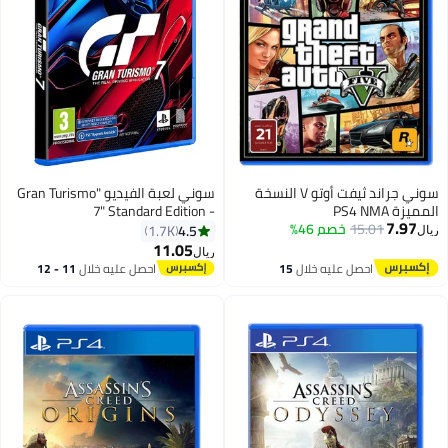
سوني جراند ثيفت أوتو V النسخة
سوني لعبة الفيديو "Gran Turismo
المميزة PS4 NMA
7" Standard Edition -
7.97
15.01
خصم 46%
playstation_4_ps4
4.5
1.7K
ريال
11.05
ريال
احصل عليه خلال
15
احصل عليه خلال
11 - 12
اغسطس
اغسطس