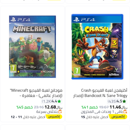
اغسطس
اغسطس
أكتيفجن لعبة الفيديو Crash
موجانج لعبة الفيديو Minecraft"
Bandicoot N. Sane Trilogy (إصدار
(إصدار عالمي) - مغامرة -
عالمي) - مغامرة -
playstation_4_ps4
4.4
4.5
1.2K
435
playstation_4_ps4
12.68
11.46
19.67
خصم 41%
23.16
خصم 45%
ريال
ريال
باقي 1 وحدات في المخزون
بتخلّص بسرعة
باقي 1 وحدات في المخزون
بتخلّص بسرعة
احصل عليه خلال
15
احصل عليه خلال
11 - 12
اغسطس
اغسطس