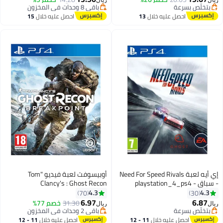
بتخلّص بسرعة
#7 في ألعاب الفيديو
بتخلّص بسرعة
أقل سعر في السنة
احصل عليه خلال
13
احصل عليه خلال
15
باقي 8 وحدات في المخزون
اغسطس
اغسطس
#7 في ألعاب الفيديو
إي أيه لعبة Need For Speed Rivals
أوبيسوفت لعبة فيديو "Tom
- سباق - playstation_4_ps4
Clancy's : Ghost Recon
Breakpoint" (إصدار عالمي) -
4.3
4.3
70
30
الأكشن والتصويب -
6.97
6.87
31.30
خصم 77%
ريال
ريال
playstation_4_ps4
بتخلّص بسرعة
باقي 2 وحدات في المخزون
بتخلّص بسرعة
باقي 2 وحدات في المخزون
احصل عليه خلال
11 - 12
احصل عليه خلال
11 - 12