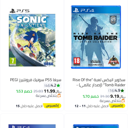
سكوير انيكس لعبة "Rise Of the
سيغا PS5 سونيك فرونتيرز PEGI
Tomb Raider" (إصدار عالمي) -
4.2
46
playstation_4_ps4
11.99
4.9
16
25.83
خصم 53%
ريال
9.19
بتخلّص بسرعة
31.30
خصم 70%
ريال
بتخلّص بسرعة
بتخلّص بسرعة
بتخلّص بسرعة
احصل عليه خلال
11 - 12
احصل عليه خلال
15
اغسطس
اغسطس