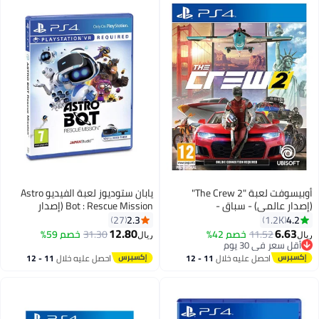
أوبيسوفت لعبة "The Crew 2"
يابان ستوديوز لعبة الفيديو Astro
(إصدار عالمي) - سباق -
Bot : Rescue Mission (إصدار
playstation_4_ps4
عالمي) - playstation_4_ps4
2.3
4.2
27
1.2K
12.80
6.63
11.52
خصم 42%
31.30
خصم 59%
ريال
ريال
أقل سعر في 30 يوم
أقل سعر في 30 يوم
احصل عليه خلال
11 - 12
احصل عليه خلال
11 - 12
اغسطس
اغسطس