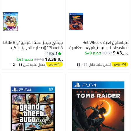
مايلستون لعبة Hot Wheels
جيكاي جيمز لعبة الفيديو "Little Big
Unleashed - بلايستيشن 4 - مغامرة
Planet 3" (إصدار عالمي) - أركيد
9.43
- playstation_4_ps4
18.62
خصم 49%
ومنصة - playstation_4_ps4
4.1
16
ريال
13.38
23.16
خصم 42%
ريال
احصل عليه خلال
11 - 12
احصل عليه خلال
11 - 12
اغسطس
اغسطس