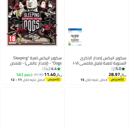
سكوير انيكس إصدار الذكرى
سكوير انيكس لعبة "Sleeping
السنوية للعبة فاينل فانتسي I-VI
Dogs" - (إصدار عالمي) - تقمص
الأدوار - playstation_4_ps4
4.4
5.0
142
2
11.40
28.97
31.30
خصم 63%
ريال
ريال
احصل عليه خلال
15
احصل عليه خلال
11 - 12
اغسطس
اغسطس