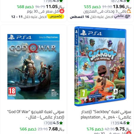
4.5
4.5
196
872
playstation_4_ps4
11.05
13.96
31.30
خصم 55%
34.79
خصم 68%
ريال
ريال
باقي 3 وحدات في المخزون
أقل سعر في 30 يوم
باقي 3 وحدات في المخزون
أقل سعر في 30 يوم
احصل عليه خلال
16 اغسطس
احصل عليه خلال
11 - 12
اغسطس
سوني لعبة "Sackboy" (إصدار
سوني لعبة الفيديو "God Of War"
عالمي) - playstation_4_ps4
(إصدار عالمي) - قتال -
playstation_4_ps4
4.5
4.6
708
139
7.68
9.75
42.36
خصم 76%
23.16
خصم 66%
ريال
ريال
أقل سعر في 30 يوم