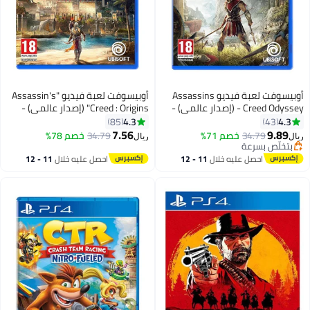
أوبيسوفت لعبة فيديو Assassins
أوبيسوفت لعبة فيديو "Assassin's
Creed Odyssey - (إصدار عالمي) -
Creed : Origins" (إصدار عالمي) -
playstation_4_ps4
مغامرة - playstation_4_ps4
4.3
4.3
85
43
7.56
9.89
34.79
خصم 71%
34.79
خصم 78%
ريال
ريال
بتخلّص بسرعة
بتخلّص بسرعة
احصل عليه خلال
11 - 12
احصل عليه خلال
11 - 12
اغسطس
اغسطس