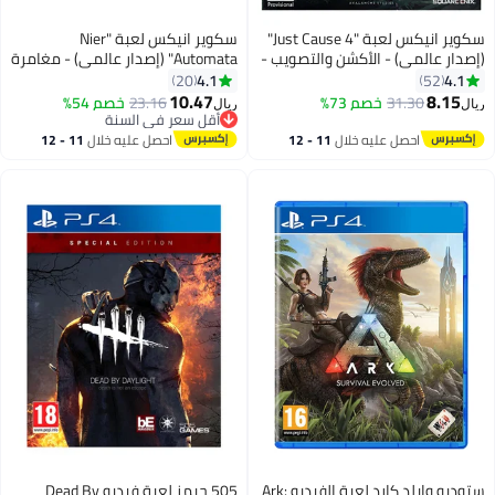
سكوير انيكس لعبة "Just Cause 4"
سكوير انيكس لعبة "Nier
(إصدار عالمي) - الأكشن والتصويب -
Automata" (إصدار عالمي) - مغامرة
- playstation_4_ps4
playstation_4_ps4
4.1
4.1
20
52
10.47
8.15
31.30
خصم 73%
23.16
خصم 54%
ريال
ريال
أقل سعر في السنة
أقل سعر في السنة
احصل عليه خلال
11 - 12
احصل عليه خلال
11 - 12
اغسطس
اغسطس
ستوديو وايلد كارد لعبة الفيديو Ark:
505 جيمز لعبة فيديو Dead By