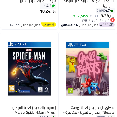
إنسومنياك جيمز سبايدرمان (الإصدار
سيغا سونيك سوبر ستارز
الدولي)
4.2
14
10.24
4.7
165
ريال
13.38
أقل سعر في 30 يوم
31.30
خصم 57%
ريال
بتخلّص بسرعة
أقل سعر في 30 يوم
احصل عليه خلال
16 اغسطس
احصل عليه خلال
11 - 12
اغسطس
سكاي باوند جيمز لعبة "Gang
إنسومنياك جيمز لعبة الفيديو
Beasts" (إصدار عالمي) - مغامرة -
"Marvel Spider-Man : Miles
playstation_4_ps4
Morales" (إصدار عالمي) - مغامرة -