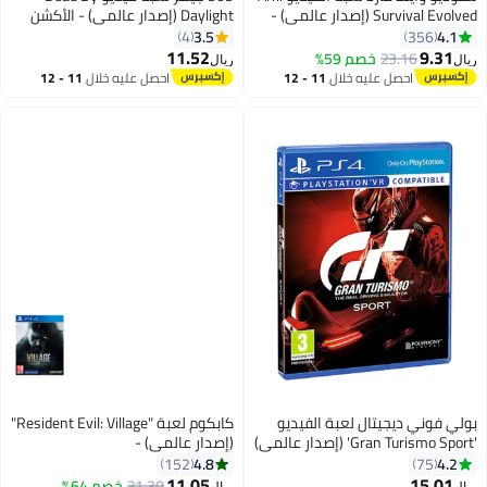
Survival Evolved (إصدار عالمي) -
Daylight (إصدار عالمي) - الأكشن
الأكشن والتصويب -
والتصويب - playstation_4_ps4
3.5
4.1
4
356
playstation_4_ps4
11.52
9.31
23.16
خصم 59%
ريال
ريال
احصل عليه خلال
11 - 12
احصل عليه خلال
11 - 12
اغسطس
اغسطس
بولي فوني ديجيتال لعبة الفيديو
كابكوم لعبة "Resident Evil: Village"
'Gran Turismo Sport' (إصدار عالمي)
(إصدار عالمي) -
- سباق - playstation_4_ps4
playstation_4_ps4
4.8
4.2
152
75
11.05
15.01
31.30
خصم 64%