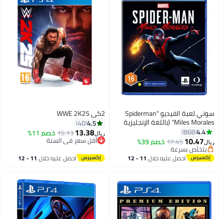
سوني لعبة الفيديو "Spiderman
2كي WWE 2K25
Miles Morales" (باللغة الإنجليزية
4.5
40
والعربية) - إصدار الإمارات العربية
13.38
4.4
868
15.13
خصم 11%
ريال
المتحدة - مغامرة -
10.47
أقل سعر في السنة
17.45
خصم 39%
ريال
playstation_4_ps4
أقل سعر في السنة
بتخلّص بسرعة
بتخلّص بسرعة
احصل عليه خلال
11 - 12
احصل عليه خلال
11 - 12
اغسطس
اغسطس