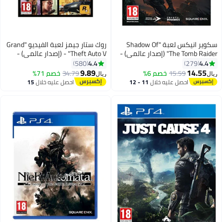
سكوير انيكس لعبة "Shadow Of
روك ستار جيمز لعبة الفيديو "Grand
The Tomb Raider" (إصدار عالمي) -
Theft Auto V" - (إصدار عالمي) -
الأكشن والتصويب -
مغامرة - playstation_4_ps4
4.4
4.4
580
279
playstation_4_ps4
9.89
14.55
15.59
خصم 6%
34.79
خصم 71%
ريال
ريال
احصل عليه خلال
11 - 12
احصل عليه خلال
15
اغسطس
اغسطس