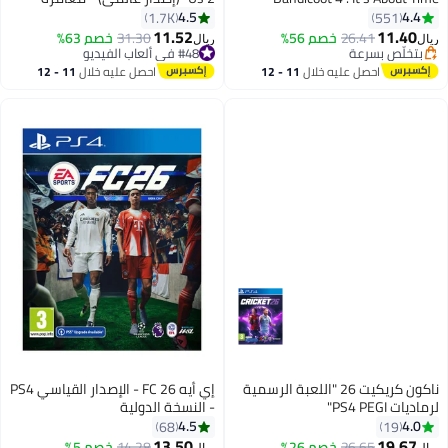
مغامرة - playstation_4_ps4
playstation_4_ps4
4.5
4.4
1.7K
551
11.52
11.40
26.41
خصم 56%
#48 في ألعاب الفيديو
31.30
خصم 63%
ريال
ريال
بتخلّص بسرعة
باقي 2 وحدات في المخزون
بتخلّص بسرعة
#48 في ألعاب الفيديو
احصل عليه خلال
11 - 12
احصل عليه خلال
11 - 12
اغسطس
اغسطس
ناكون كريكيت 26 "اللعبة الرسمية
إي أيه FC 26 - الإصدار القياسي PS4
لرماديات PS4 PEGI"
- النسخة الدولية
4.5
4.0
68
19
13.50
19.67
26.65
خصم 26%
14.28
خصم 5%
ريال
ريال