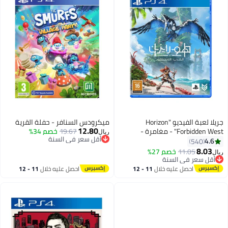
جريلا لعبة الفيديو "Horizon
ميكرودس السنافر - حفلة القرية
12.80
Forbidden West" - مغامرة -
19.67
خصم 34%
ريال
أقل سعر في السنة
playstation_4_ps4
4.6
540
أقل سعر في السنة
8.03
11.05
خصم 27%
ريال
أقل سعر في السنة
أقل سعر في السنة
احصل عليه خلال
11 - 12
احصل عليه خلال
11 - 12
اغسطس
اغسطس