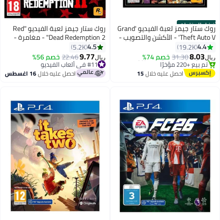
أفضل المنتجات
روك ستار جيمز لعبة الفيديو 'Grand
روك ستار جيمز لعبة الفيديو "Red
Theft Auto V' - الأكشن والتصويب -
Dead Redemption 2" - مغامرة -
playstation_4_ps4
playstation_4_ps4
4.5
4.4
5.2K
19.2K
9.77
8.03
31.30
خصم 74%
#11 في ألعاب الفيديو
22.46
خصم 56%
ريال
ريال
#3 في ألعاب الفيديو
بتخلّص بسرعة
باقي 2 وحدات في المخزون
#11 في ألعاب الفيديو
احصل عليه خلال
15
احصل عليه خلال
16 اغسطس
تم بيع +220 مؤخرًا
اغسطس
#3 في ألعاب الفيديو