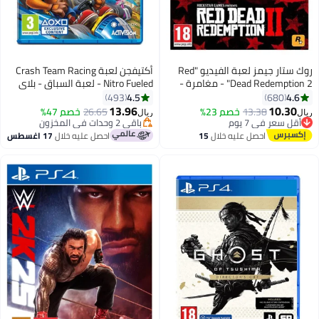
روك ستار جيمز لعبة الفيديو "Red
أكتيفجن لعبة Crash Team Racing
Dead Redemption 2" - مغامرة -
Nitro Fueled - لعبة السباق - بلاي
playstation_4_ps4
ستيشن 4 (PS4) - سباق -
4.5
4.6
493
680
playstation_4_ps4
13.96
10.30
أقل سعر في 7 يوم
13.38
خصم 23%
26.65
خصم 47%
ريال
ريال
بتخلّص بسرعة
باقي 2 وحدات في المخزون
أقل سعر في 7 يوم
باقي 2 وحدات في المخزون
احصل عليه خلال
15
احصل عليه خلال
17 اغسطس
اغسطس