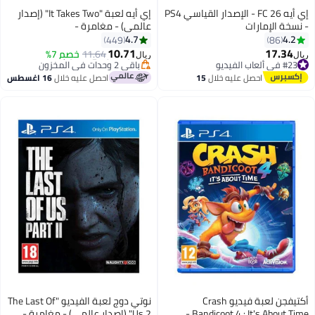
إي أيه FC 26 - الإصدار القياسي PS4
إي أيه لعبة "It Takes Two" (إصدار
- نسخة الإمارات
عالمي) - مغامرة -
playstation_4_ps4
4.7
4.2
449
86
10.71
17.34
#23 في ألعاب الفيديو
11.64
خصم 7%
ريال
ريال
بتخلّص بسرعة
#39 في ألعاب الفيديو
#23 في ألعاب الفيديو
أقل سعر في 30 يوم
احصل عليه خلال
15
احصل عليه خلال
16 اغسطس
باقي 2 وحدات في المخزون
اغسطس
#39 في ألعاب الفيديو
أكتيفجن لعبة فيديو Crash
نوتي دوج لعبة الفيديو "The Last Of
Bandicoot 4 : It's About Time -
Us 2" (إصدار عالمي) - مغامرة -