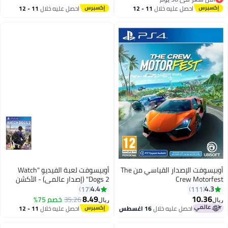
أقل سعر في 30 يوم
احصل عليه خلال
11 - 12
احصل عليه خلال
11 - 12
اغسطس
اغسطس
أوبيسوفت الإصدار القياسي من The
أوبيسوفت لعبة الفيديو "Watch
Crew Motorfest
Dogs 2" (إصدار عالمي) - الأكشن
والتصويب - playstation_4_ps4
4.4
4.3
17
111
8.49
10.36
35.26
خصم 75%
ريال
ريال
احصل عليه خلال
16 اغسطس
احصل عليه خلال
11 - 12
اغسطس