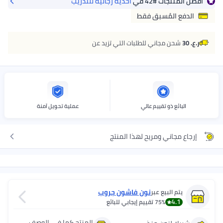
أفضل المنتجات
#42
في
أحذية رجالية للتدريب
الدفع المُسبق فقط
ر.ع. 30
شحن مجاني للطلبات التي تزيد عن
البائع ذو تقييم عالي
عملية تحويل آمنة
إرجاع مجاني ومريح لهذا المنتج
نون فاشون جروب
يتم البيع عبر
4.1
75%
تقييم إيجابي للبائع
المنتج كما في الوصف