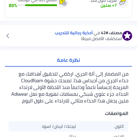
شريك لنون منذ
80
%
7
+
سنين
مصنف
#42
في
أحذية رجالية للتدريب
استكشف الأفضل مبيعًا
نظرة عامة
من المضمار إلى آلة الجري، اركضي لتحقيق أهدافك مع
حذاء الجري من أديداس هذا. تمنحك حشوة Cloudfoam
المريحة إحساساً ناعماً وداعماً منذ اللحظة الأولى لارتداء
الحذاء. جزء علوي شبكي بمسامات تهوية مع نعل Adiwear
متين يجعل هذا الحذاء مثالي للارتداء على طول اليوم.
المواصفات
اللون
ليجنك/ ابيض/ اسود
الجنس
رجال