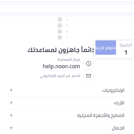
الكمية
متوفر قريبا
نحن دائماً جاهزون لمساعدتك
1
مركز المساعدة
help.noon.com
الدعم عبر البريد الإلكتروني
الإلكترونيات
الجوالات
الأزياء
التابلت
أزياء نسائية
المطبخ والأجهزة المنزلية
اللابتوبات
أزياء رجالية
الحمام
الأجهزة المنزلية
الجمال
أزياء البنات