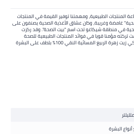
قائد محترم في صناعة المنتجات الطبيعية، ومهمتنا توفير القيمة في المنتجات
لصحية" غامضة وغريبة، وكان عشاق الأغذية الصحية يصنفون على
الصحية في منطقة شيكاغو تحت اسم "بيت الصحة". وقد ركزت
قت تركته مؤمنا قويا في فوائد المنتجات الطبيعية للصحة
ونوعية الحياة ووضع الأساس المبكر لحبه مدى الحياة من التغذية والأغذية الصحية. المكون: زيت زهرة الربيع المسائية. كيفية الاستخدام: دلكي زيت زهرة الربيع المسائية النقي 100% بلطف على البشرة
أنواع البشرة