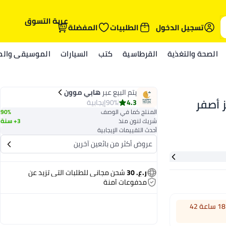
عربة التسوق
تسجيل الدخول
الطلبيات
المفضلة
الصحة والتغذية
القرطاسية
كتب
السيارات
الموسيقى والمي
يتم البيع عبر
هابي موون
و سوليوشنز أصفر
4.3
90%
إيجابية
المنتج كما في الوصف
90%
شريك لنون منذ
3+ سنة
أحدث التقييمات الإيجابية
عروض أكثر من بائعين آخرين
ر.ع. 30
شحن مجاني للطلبات التي تزيد عن
مدفوعات آمنة
اطلب خلال 18 ساعة 42