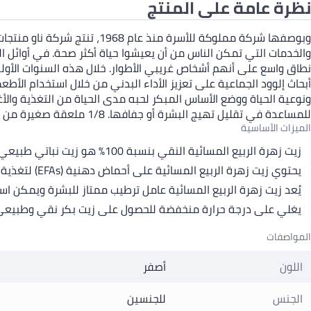
نظرة عامة على المنتج
وبوصفها شركة مملوكة للأسرة 
والخدمات التي تمكن الناس من أن يعيشوا حياة أكثر صحة. في أوائل ا
نطاق واسع على أنهم أشخاص غريبي الأطوار. خلال هذه السنوات الأولى
أبحاث إلوود الجماعية على تعزيز الأداء البدني من خلال استخدام الأط
للمساعدة في تقليل تهيج البشرة أو جفافها. 1/8 ملعقة صغيرة من هذا الزيت تساوي واحدة من كبسولاتنا الجيلاتينية 500 ملجم.
الميزات الأساسية
زيت زهرة الربيع المسائية النقي بنسبة 100٪ هو زيت نباتي طبيعي يستخدمه ممارسو الأعشاب لمجموعة متنوعة من مشاكل البشرة
يحتوي زيت زهرة الربيع المسائية على أحماض دهنية (EFAs) لتغذية أنسجة الجسم بما في ذلك البشرة
يُعد زيت زهرة الربيع المسائية عامل ترطيب ممتاز للبشرة ويمكن 
يغلي على درجة حرارة منخفضة للحصول على زيت بكر نقي وطبيعي بد
المواصفات
اللون
أصفر
الجنس
للجنسين