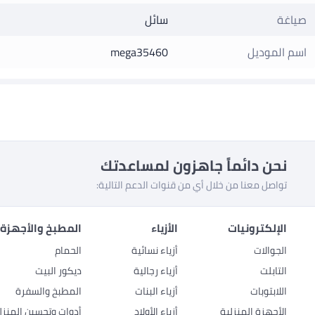
صياغة
سائل
اسم الموديل
mega35460
نحن دائماً جاهزون لمساعدتك
تواصل معنا من خلال أي من قنوات الدعم التالية:
الإلكترونيات
الأزياء
المطبخ والأجهزة 
الجوالات
أزياء نسائية
الحمام
التابلت
أزياء رجالية
ديكور البيت
اللابتوبات
أزياء البنات
المطبخ والسفرة
الأجهزة المنزلية
أزياء الأولاد
أدوات وتحسين المنزل