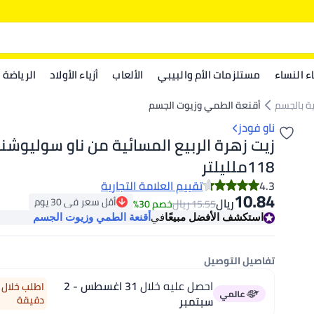
اء النساء
مستلزمات الأم والبيبي
الألعاب
أزياء الأولاد
الرياضة
ية بالجسم
أقنعة الطمي وزيوت الجسم
ناو فودز
زيت زهرة الربيع المسائية من نا
118ملليلتر
4.3
تقييم العلامة التجارية
10.84
أقل سعر في 30 يوم
ريال
ريال
15.55
خصم 30%
أقل سعر في 30 يوم
استكشف الأفضل مبيعًا
في
أقنعة الطمي وزيوت الجسم
تفاصيل التوصيل
احصل عليه خلال
31 اغسطس - 2
سبتمبر
دقيقة