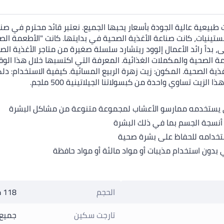
منذ عام 1968، تنتج شركة ناو منتجات طبيعية عالية الجودة بأسعار يحبها الجميع. نعتبر 
لستينيات، كانت صناعة الأغذية الصحية في بدايتها. كانت "الأطعمة ا
، بدأ رائد الأعمال إلوود ريتشارد سلسلة صغيرة من متاجر الأغذية 
عمة الصحية والمكملات الغذائية. المعرفة التي اكتسبها خلال هذا الو
استخدامه للحفاظ على بشرة صحية
ون استخدام مذيبات أو مواد مالئة أو مواد حافظة
الحجم
118 ملليلتر
تارجت سكين
جميع 