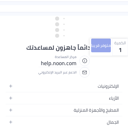
الكمية
متوفر قريبا
نحن دائماً جاهزون لمساعدتك
1
مركز المساعدة
help.noon.com
الدعم عبر البريد الإلكتروني
الإلكترونيات
الجوالات
الأزياء
التابلت
أزياء نسائية
المطبخ والأجهزة المنزلية
اللابتوبات
أزياء رجالية
الحمام
الأجهزة المنزلية
الجمال
أزياء البنات