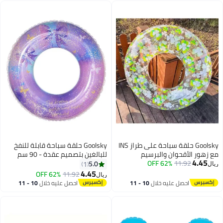
سم
Goolsky حلقة سباحة على طراز INS
Goolsky حلقة سباحة قابلة للنفخ
للبالغين بتصميم عقدة - 90 سم
فخ
عائمة تحت الإبط من PVC المعزز
5.0
1
للأنشطة الخارجية في المسبح
4.45
62% OFF
11.92
ريال
والشاطئ
10 
احصل عليه خلال
10 - 11
اغسطس