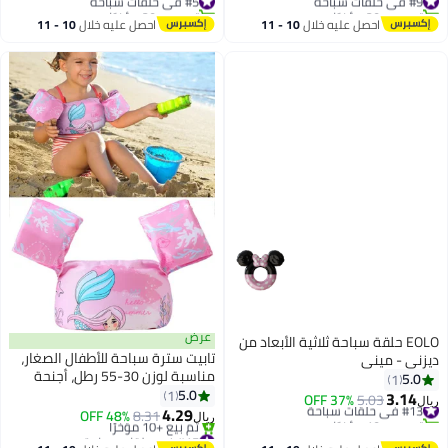
تم بيع +20 مؤخرًا
#5 في حلقات سباحة
10 
احصل عليه خلال
10 - 11
اغسطس
عرض
اد من
تابيت سترة سباحة للأطفال الصغار،
مناسبة لوزن 30-55 رطل، أجنحة
عائمة للذراع، سترة سباحة آمنة
5.0
1
للأطفال، أحزمة ذراع للسباحة قابلة
4.29
48% OFF
8.31
ريال
للنفخ، أكمام عائمة لذراع السباحة
#15 في حلقات سباحة
(حورية البحر)
أقل سعر في 7 يوم