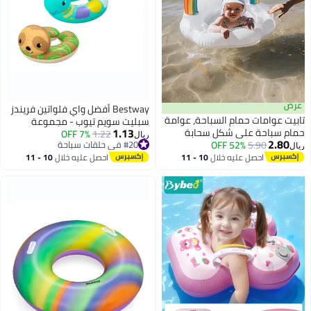
Bestway أفضل واي فلواتين فريندز
وامة
سبليت سويم تيوب - مجموعة
1.13
1.22
7% OFF
متنوعة من لعبة الماء القابلة للنفخ
ريال
#20 في حلقات سباحة
في الهواء الطلق للأطفال والعائلات،
#20 في حلقات سباحة
10 
احصل عليه خلال
10 - 11
مصنوعة من مواد عالية الجودة
اغسطس
ومتانة فائقة، تصميم سهل للنفخ
والتفريغ، نشاط صيفي ممتع للمسبح
والشاطئ والحديقة