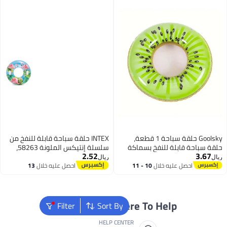
،
INTEX حلقة سباحة قابلة للنفخ من
كة
سلسلة إنتيكس الملونة 58263،
2.52
قة
فلامنجو وردي، الحجم: 97 سم
ريال
10 
احصل عليه خلال
13
اغسطس
We're Always Her
Filter
Sort By
HELP CENTER