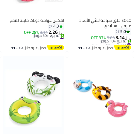
انتكس عوامة دونات قابلة للنفخ
4.3
7
2.26
28% OFF
3.14
ريال
#3 في حلقات سباحة
بتخلّص بسرعة
تم بيع +30 مؤخرًا
10 
احصل عليه خلال
10 - 11
#3 في حلقات سباحة
اغسطس