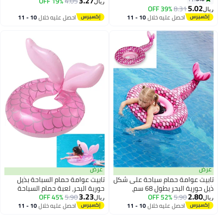
3.27
19% OFF
4.05
ريال
)
10 
احصل عليه خلال
10 - 11
اغسطس
عرض
 شكل
تابيت عوامة حمام السباحة بذيل
حورية البحر، لعبة حمام السباحة
3.23
 على
5.90
45% OFF
الصيفية الممتعة للأعمار من 3
ريال
لعاب
سنوات فما فوق، حفلة الشاطئ،
10 
احصل عليه خلال
10 - 11
اغسطس
حلقة سباحة للأنشطة المائية 48