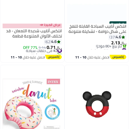
عرض الميجا 📣
لنفخ
انتكس أنابيب شديدة اللمعان - قد
نوعة
تختلف الألوان المتنوعة قطعة
واحدة مقاس 76 سم 76سم
4.6
62
0.71
#2 في حلقات سباحة
3.14
77% OFF
ريال
تم بيع +80 مؤخرًا
#2 في حلقات سباحة
10 
احصل عليه خلال
10 - 11
اغسطس