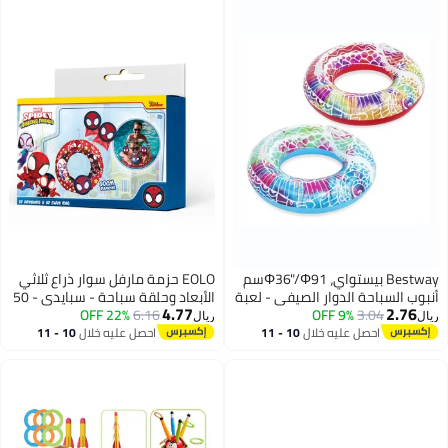
Bestway بيستواي، Φ36"/Φ91سم
EOLO حزمة مارفل سوار ذراع ثلاثي
 لعبة
الأبعاد وحلقة سباحة - سبايدي - 50
4.77
عة
6.16
22% OFF
سم - معبأة في صندوق ملون
ريال
 مواد
10 
احصل عليه خلال
10 - 11
اغسطس
ميم