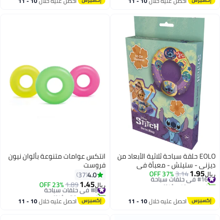
10 
احصل عليه خلال
10 - 11
تم بيع +10 مؤخرًا
اغسطس
#15 في حلقات سباحة
اد من
انتكس عوامات متنوعة بألوان نيون
فروست
4.0
37
1.45
#8 في حلقات سباحة
1.89
23% OFF
ريال
تم بيع +20 مؤخرًا
#8 في حلقات سباحة
10 
احصل عليه خلال
10 - 11
اغسطس