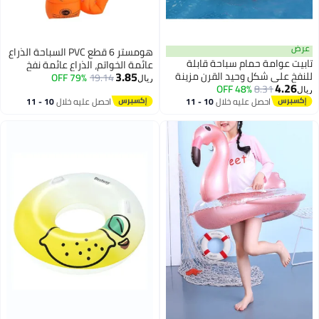
هومستر 6 قطع PVC السباحة الذراع
عائمة الخواتم، الذراع عائمة نفخ
3.85
ينة
19.14
79% OFF
عائمة السباحة الذراع الفرقات المياه
ريال
جة،
عائمة الأكمام للسباحة
10 
احصل عليه خلال
10 - 11
اغسطس
،
بار