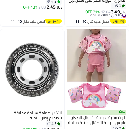
 ذيل
4.2
8
ائري
2.45
13% OFF
2.83
ريال
 ،
10 
احصل عليه خلال
10 - 11
اغسطس
انتكس عوامة سباحة عملاقة
ار،
بتصميم إطار شاحنة
باحة
4.5
2
ى