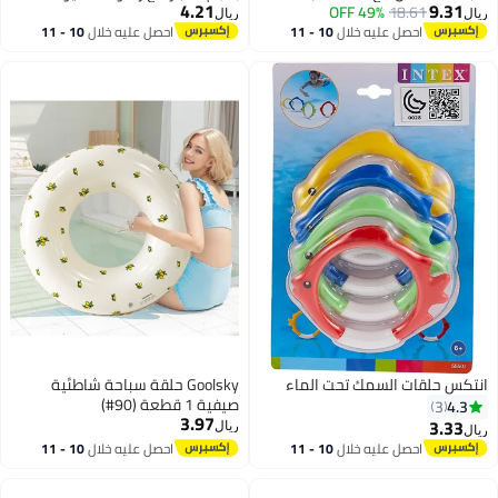
4.21
ع
قطعة، كرسي استلقاء عائم من
ريال
ل
PVC للمتعة في الماء، حفلات
10 
احصل عليه خلال
10 - 11
اغسطس
ة
الشاطئ وديكورات الصور، مناسب
للأعمار من 14 سنة فما فوق، طوف
حفلة الشاطئ | تصميم بطبعة
حيوانات | مادة PVC متينة
ء
Goolsky حلقة سباحة شاطئية
صيفية 1 قطعة (90#)
3.97
ريال
10 
احصل عليه خلال
10 - 11
اغسطس