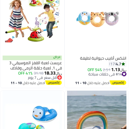
عرض
عربست لعبة القفز الموسيقي 3
في 1، لعبة حلقة الرمي وقاذف
18.33
31.18
41% OFF
الصواريخ للأطفال، ألعاب خارجية مع
ريال
أقل سعر في 7 يوم
جهاز تحكم عن بعد، هدايا عيد ميلاد
أقل سعر في 7 يوم
10 
احصل عليه خلال
10 - 11
داخلية وخارجية للأطفال والبنات
اغسطس
والأولاد من سن 4 إلى 13 عامًا (ب)