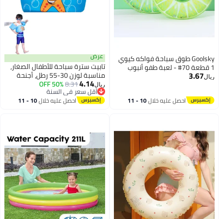
عرض
كيوي
تابيت سترة سباحة للأطفال الصغار،
ب
مناسبة لوزن 30-55 رطل، أجنحة
4.14
8.31
50% OFF
عائمة للذراع، سترة سباحة آمنة
ريال
أقل سعر في السنة
للأطفال، أحزمة ذراع للسباحة قابلة
أقل سعر في السنة
10 
احصل عليه خلال
10 - 11
للنفخ، أكمام عائمة لذراع السباحة
اغسطس
(نجم البحر)