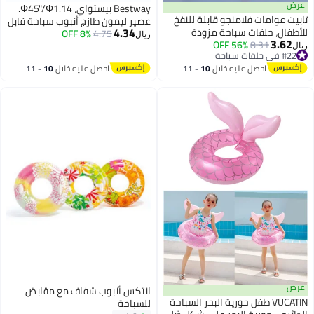
Bestway بيستواي، Φ45"/Φ1.14.
نفخ
عصير ليمون طازج أنبوب سباحة قابل
4.34
4.75
8% OFF
للنفخ للعب المائي الخارجي للأطفال
ريال
احة
والعائلات، مصنوع من مواد عالية
،
الجودة المتينة، تصميم سهل للنفخ
10 
احصل عليه خلال
10 - 11
صغار
والتفريغ، نشاط صيفي ممتع للمسبح
اغسطس
والشاطئ والحديقة، 14م
انتكس أنبوب شفاف مع مقابض
سباحة
للسباحة