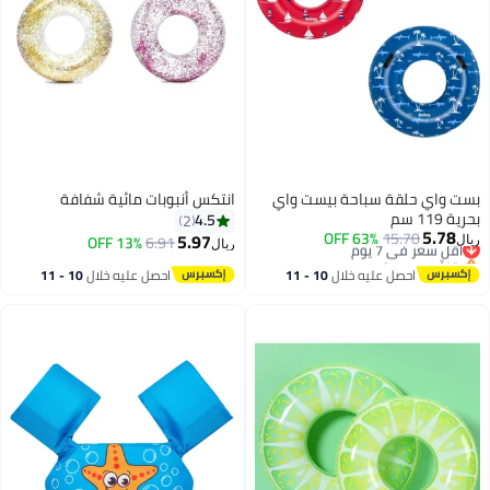
اي
انتكس أنبوبات مائية شفافة
4.5
2
5.97
13% OFF
6.91
ريال
10 
احصل عليه خلال
10 - 11
اغسطس