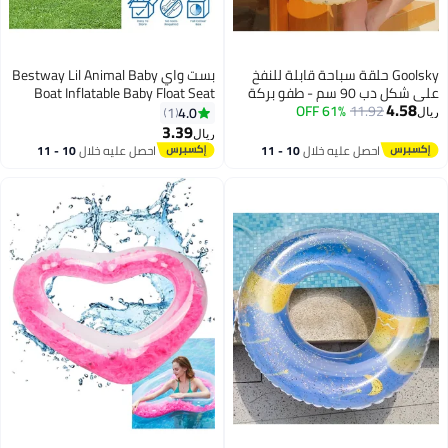
نفخ
بست واي Bestway Lil Animal Baby
 بركة
Boat Inflatable Baby Float Seat
ي
Kids Pool Float with Animal Design
4.0
1
Safety Seat Leg Holes Water Play
3.39
ريال
Toy for Toddlers 1 Pc Design May
10 
احصل عليه خلال
10 - 11
Vary
اغسطس