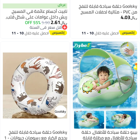
عرض
نفخ
تابيت أجسام عائمة في المسبح،
ح
ريش داخل عوامات على شكل قلب،
2.61
5.90
55% OFF
عوامة سباحة دائرية شفافة قابلة
ريال
أقل سعر في السنة
للنفخ، عوامة مائية، حلقة سباحة
أقل سعر في السنة
10 
احصل عليه خلال
10 - 11
اغسطس
Goolsky حلقة سباحة قابلة للنفخ
بحجم الكبار مع رسومات حيوانات - 1