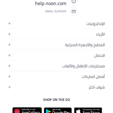
help.noon.com
EMAIL SUPPORT
ة
اب
SHOP ON THE 
ة