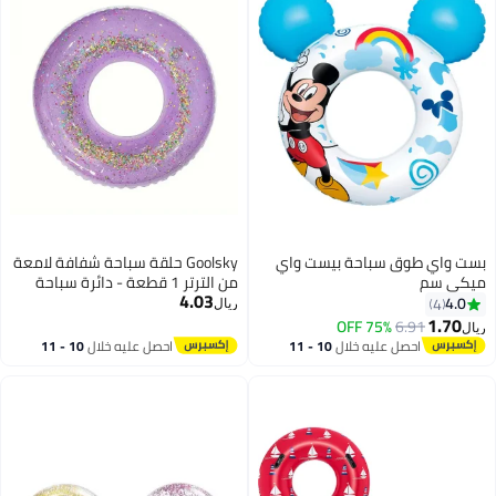
اي
Goolsky حلقة سباحة شفافة لامعة
من الترتر 1 قطعة - دائرة سباحة
4.03
قابلة للنفخ من PVC لحفلة المسبح،
ريال
عطلة الشاطئ - طوف للعب في
الماء متعدد الاستخدامات
10 
احصل عليه خلال
10 - 11
اغسطس