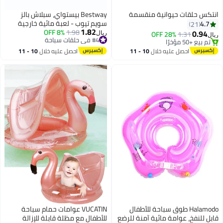
ة
Bestway بيستواي، سبلاش بالز
سويم تيوب - لعبة مائية خارجية
1.82
1.98
8% OFF
قابلة للنفخ متنوعة للأطفال
ريال
#4 في حلقات سباحة
والعائلات، مصنوعة من مواد عالية
#4 في حلقات سباحة
الجودة المتينة، تصميم سهل للنفخ
10 
احصل عليه خلال
10 - 11
والتفريغ
اغسطس
ل
VUCATIN عوامات حمام سباحة
للرضع
للأطفال مع مظلة قابلة للإزالة