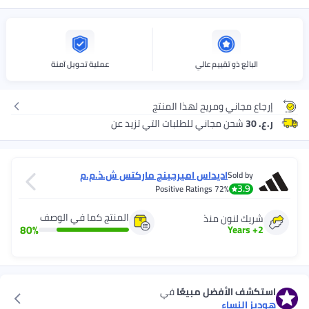
البائع ذو تقييم عالي
عملية تحويل آمنة
إرجاع مجاني ومريح لهذا المنتج
ر.ع. 30
شحن مجاني للطلبات التي تزيد عن
اديداس اميرجينج ماركتس ش.ذ.م.م
Sold by
3.9
Positive Ratings
72%
المنتج كما في الوصف
شريك لنون منذ
80
%
Years
+
2
استكشف الأفضل مبيعًا
في
هوديز النساء