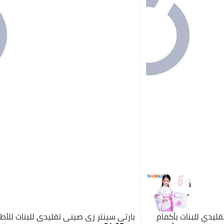
ليدي للبنات بأكمام
بارتي سينتر زي صيني تقليدي للبنات للأط