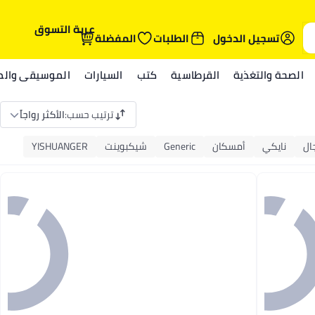
عربة التسوق
تسجيل الدخول
الطلبات
المفضلة
الصحة والتغذية
القرطاسية
كتب
السيارات
الموسيقى والمي
ترتيب حسب
:
الأكثر رواجاً
جال
نايكي
أمسكان
Generic
شيكبوينت
YISHUANGER