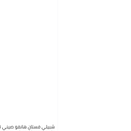
شبيلي فستان هانفو صيني تق