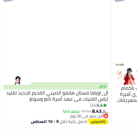
عرض
بأكمام
ال_اوياما فستان هانفو الصيني القديم الجديد تقليد
ي أميرة
لباس الفتيات في عهد أسرة تانغ وسونغ
مهرجانات
4.4
24
مسرحية
8.43
15.51
خصم 45%
ريال
أقل سعر في 30 يوم
أقل سعر في 30 يوم
احصل عليه خلال
9 - 10 اغسطس