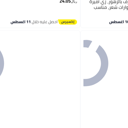
24.05
 بالزهور، زي أميرة
ريال
ارات شعر، مناسب
ح المدرسة والعروض
احصل عليه خلال
11 اغسطس