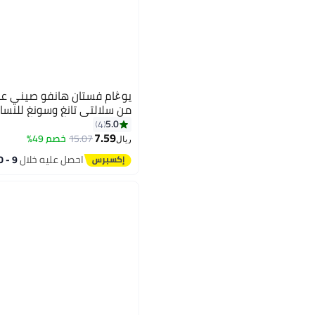
يوڠام فستان هانفو صيني ع
من سلالتي تانغ وسونغ للنساء
5.0
4
7.59
15.07
خصم 49%
ريال
احصل عليه خلال
9 - 10 اغسطس