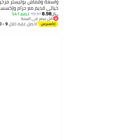
واسعة وقماش بوليستر مزخرف
خيالي قديم مع حزام وإكسسو
8.98
للعروض الثقافية وحفل افتتا
15.37
خصم 41%
ريال
أقل سعر في السنة
المسرحية
أقل سعر في السنة
احصل عليه خلال
9 - 10 اغسطس