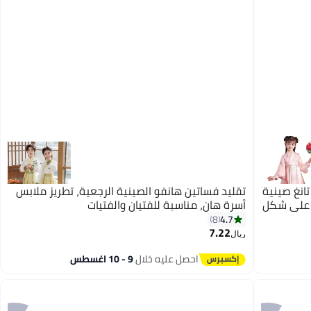
تانغ صينية
تقليد فساتين هانفو الصينية الرجعية، تطريز ملابس
م على شكل
أسرة هان، مناسبة للفتيان والفتيات
4.7
8
7.22
ريال
احصل عليه خلال
9 - 10 اغسطس