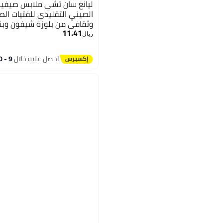
ليانغ سان تشي ملابس صيفية
الصيني التقليدي للفتيات الص
وثقافي من بلوزة شيفون وبن
11.41
للأميرات الصغيرات
ريال
احصل عليه خلال
9 - 10 اغسطس