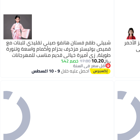
 الأحمر
شبيلي طقم فستان هانفو صيني تقليدي للبنات مع
ي
قميص بوليستر مزخرف بحزام وأكمام واسعة وتنورة
طويلة، زي أميرة خيالي قديم مناسب للمهرجانات
10.20
والعروض المدرسية والارتداء اليومي
17.80
خصم 42%
ريال
أقل سعر في السنة
أقل سعر في السنة
احصل عليه خلال
9 - 10 اغسطس