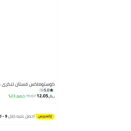
كوستوماكس فستان تنكري صي
5.0
9
12.05
15.67
خصم 23%
ريال
احصل عليه خلال
9 - 10 اغسطس