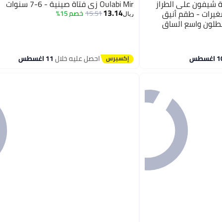
 شيفون على الطراز
Oulabi Mir زي فتاة صينية - 6-7 سنوات
13.14
غيرات - طقم أنيق
15.51
خصم 15%
ريال
طلون واسع الساق
احصل عليه خلال
11 اغسطس