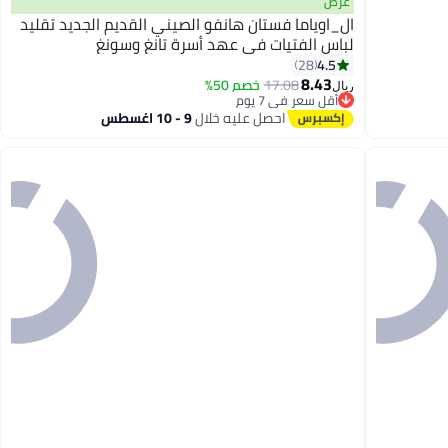
عرض
ال_اوياما فستان هانفو الصيني القديم الجديد تقليد
لباس الفتيات في عهد أسرة تانغ وسونغ
4.5
28
8.43
17.08
خصم 50%
ريال
أقل سعر في 7 يوم
أقل سعر في 7 يوم
احصل عليه خلال
9 - 10 اغسطس