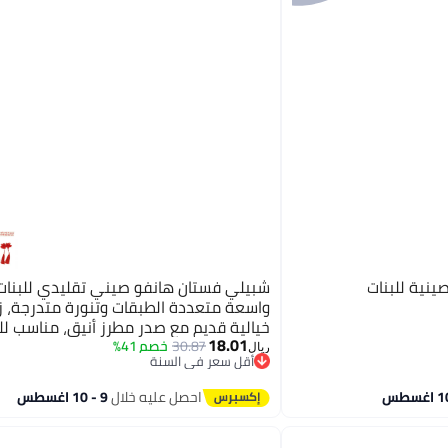
نية للبنات
شبيلي فستان هانفو صيني تقليدي للبنات 
واسعة متعددة الطبقات وتنورة متدرجة، ز
خيالية قديم مع صدر مطرز أنيق، مناسب لل
18.01
الثقافية والعروض المدرسية والعروض ال
30.87
خصم 41%
ريال
أقل سعر في السنة
أقل سعر في السنة
احصل عليه خلال
9 - 10 اغسطس