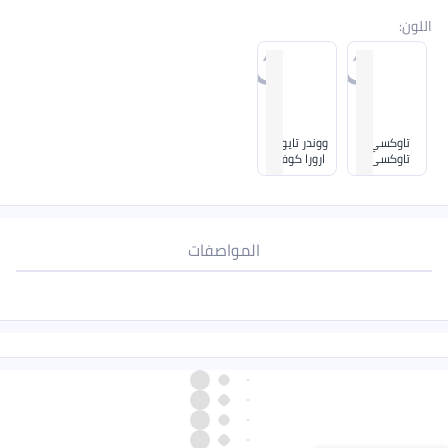
اللون
:
تاوكسي/
ووندر تايوب/
تاوكسي/
ارورا كوفي
تشاكوا
ميتاليك/بيج
المواصفات