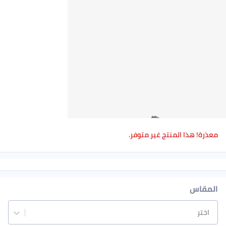
معذرة! هذا المنتج غير متوفر.
المقاس
اختر