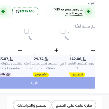
أكواد
لك رصيد مسترجع 10%
EXTRA10
معرفة المزيد
يُباع معها أيضًا
﷼‏
﷼‏
﷼‏
55.07
29.34
142.06
ريبون تصفيف الشعر 3 في
تصميم زينس فرشاة فك
فيليبس مكواة ف
1
تشابك الشعر صديقة
Care Essential
للبيئة للنساء والأطفال
mo Protect
والرجال - لطيفة على
75/03
شراء
الشعر وفروة الرأس -
عامين، أسود/أ
مثالية للشعر المستقيم
أسود/بنف
والمجعد والمبلل باللون
البيج والوردي والأزرق
والأسود
نظرة عامة على المنتج
التقييم والمراجعات