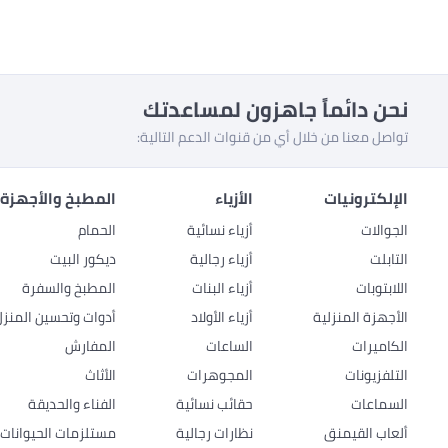
نحن دائماً جاهزون لمساعدتك
تواصل معنا من خلال أي من قنوات الدعم التالية:
الإلكترونيات
الأزياء
المطبخ والأجهزة 
الجوالات
أزياء نسائية
الحمام
التابلت
أزياء رجالية
ديكور البيت
اللابتوبات
أزياء البنات
المطبخ والسفرة
الأجهزة المنزلية
أزياء الأولاد
أدوات وتحسين المنزل
الكاميرات
الساعات
المفارش
التلفزيونات
المجوهرات
الأثاث
السماعات
حقائب نسائية
الفناء والحديقة
ألعاب القيمنق
نظارات رجالية
مستلزمات الحيوانات ا