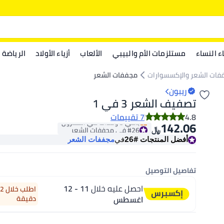
اء النساء
مستلزمات الأم والبيبي
الألعاب
أزياء الأولاد
الرياضة
فات الشعر والإكسسوارات
مجففات الشعر
ريبون
تصفيف الشعر 3 في 1
4.8
7 تقييمات
142.06
#26 في مجففات الشعر
﷼‏
باقي 5 وحدات في المخزون
أفضل المنتجات
#26
في
مجففات الشعر
#26 في مجففات الشعر
تفاصيل التوصيل
احصل عليه خلال
11 - 12
اغسطس
دقيقة