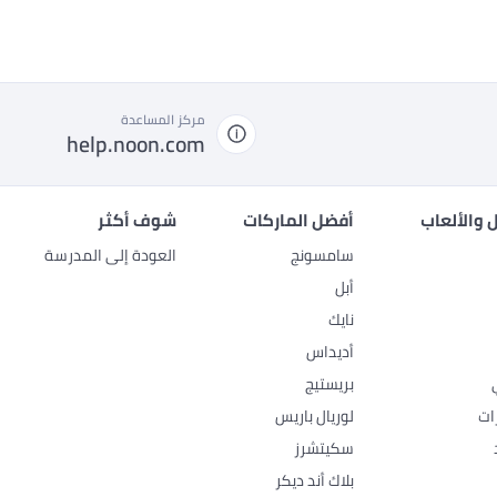
مركز المساعدة
help.noon.com
 والألعاب
أفضل الماركات
شوف أكثر
سامسونج
العودة إلى المدرسة
أبل
نايك
أديداس
بريستيج
ات
لوريال باريس
سكيتشرز
بلاك أند ديكر