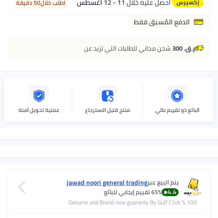
يه خلال
11 - 12 اغسطس
اطلب خلال50 دقيقة
 فقط
ي للطلبات التي تزيد عن
منتج قليل الاسترجاع
عملية تحويل آمنة
jawad noori general trading
قييم إيجابي للبائع