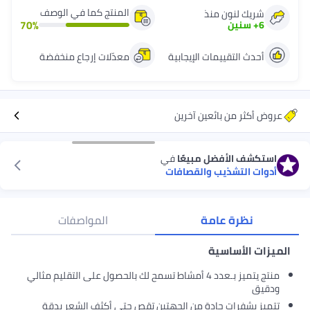
المنتج كما في الوصف
ذ
70
%
 الإيجابية
معدّلات إرجاع منخفضة
ين آخرين
مبيعًا
في
والقصافات
ة
المواصفات
منتج يتميز بـعدد 4 أمشاط تسمح لك بالحصول على التقليم مثالي
دة من الجهتين تقص حتى أكثف الشعر بدقة