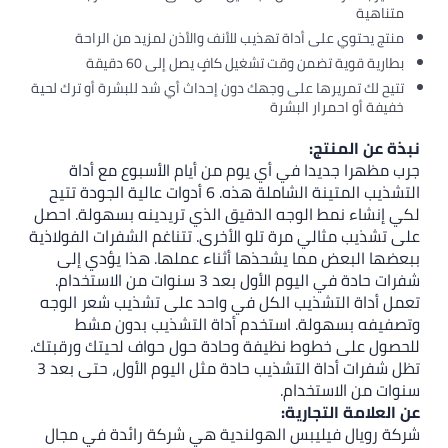
اة تهذيب للأنف والأذن لمزيد من الراحة
قت تشغيل كافٍ يصل إلى 60 دقيقة
على وجهك دون إحداث أي شد للبشرة أو ترك لحية
لبشرة
في أي يوم من أيام الأسبوع مع أداة
التشذيب المتينة الشاملة هذه. 6 أدوات عالية الجودة تتيح
وجه الدقيق الذي تريدينه بسهولة. احصل
رة تلو الأخرى. تتناغم الشفرات الفولاذية
 يشحذها أثناء عملها. هذا يؤدي إلى
شفرات حادة في اليوم الأول بعد 3 سنوات من الاستخدام.
يب الكل في واحد على تشذيب شعر الوجه
 استخدم أداة التشذيب بدون مشط
 نظيفة وحادة حول حواف لحيتك ورقبتك.
تظل شفرات أداة التشذيب حادة مثل اليوم الأول، حتى بعد 3
ام.
ية:
بس الهولندية هي شركة رائدة في مجال