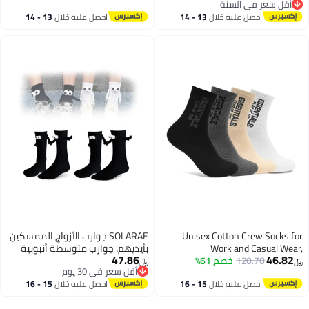
في مجموعة متنوعة من الألوان
أقل سعر في السنة
أقل سعر في السنة
لملابس العمل غير الرسمية
احصل عليه خلال
13 - 14
احصل عليه خلال
13 - 14
اغسطس
اغسطس
Unisex Cotton Crew Socks for
SOLARAE جوارب الأزواج الممسكين
Work and Casual Wear,
بأيديهم، جوارب متوسطة أنبوبية
47.86
46.82
120.70
خصم 61%
Comfortable Mid,calf Fashion
مغناطيسية للجنسين، جوارب
﷼‏
﷼‏
أقل سعر في 30 يوم
Socks for All, Assorted Colors, 4
مضحكة متطابقة للأزواج، تصميم
أقل سعر في 30 يوم
احصل عليه خلال
15 - 16
احصل عليه خلال
15 - 16
Pairs
لطيف ممسك باليدين، نمط أنبوب
اغسطس
اغسطس
متوسط (مجموعة من 2 باللون