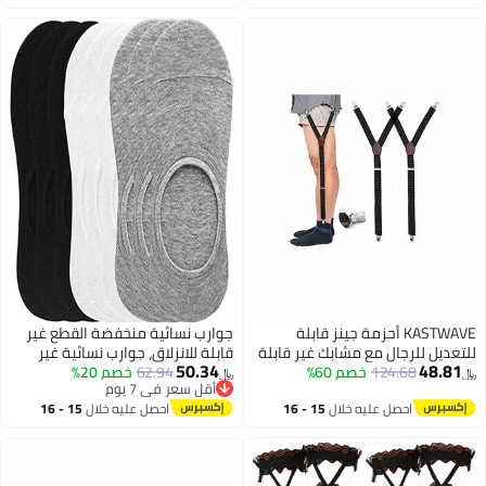
اغسطس
اغسطس
KASTWAVE أحزمة جينز قابلة
جوارب نسائية منخفضة القطع غير
للتعديل للرجال مع مشابك غير قابلة
قابلة للانزلاق، جوارب نسائية غير
50.34
48.81
للانزلاق
124.68
خصم 60%
62.94
خصم 20%
مرئية مع أصابع معززة غير قابلة
﷼‏
﷼‏
أقل سعر في 7 يوم
للانزلاق رقيقة غير مرئية بطانة قارب
أقل سعر في 7 يوم
احصل عليه خلال
15 - 16
احصل عليه خلال
15 - 16
منخفضة القطع قطن (3 أزواج)
اغسطس
اغسطس