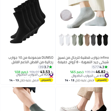
infino جوارب قطنية للرجال من نسيج
DUNISO مجموعة من 10 جوارب
شبكي جيد التهوية - 8 أزواج، خفيفة
رجالية من القطن الناعم القابل
الوزن ومريحة للربيع والصيف
للتنفس، جوارب رياضية طويلة غير
3.7
4.3
39
577
والخريف
رسمية للرجال (أسود)
43.53
46.82
135.24
خصم 65%
#20 في الجوارب الكاجوال
104.07
خصم 58%
﷼‏
﷼‏
4
#10 في الجوارب الكاجوال
أقل سعر في السنة
#10 في الجوارب الكاجوال
#20 في الجوارب الكاجوال
احصل عليه خلال
13 - 14
احصل عليه خلال
13 - 14
اغسطس
اغسطس