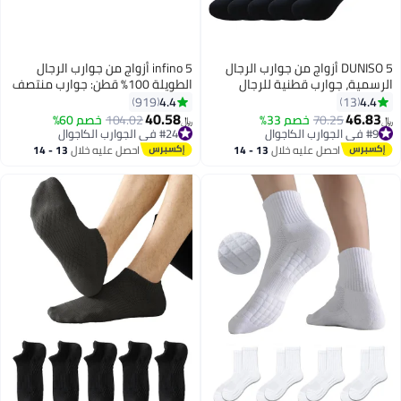
DUNISO 5 أزواج من جوارب الرجال
infino 5 أزواج من جوارب الرجال
الرسمية، جوارب قطنية للرجال
الطويلة 100% قطن: جوارب منتصف
للأعمال الرسمية ناعمة وقابلة
الساق، جوارب رسمية، تمتص
4.4
4.4
919
13
للتنفس، جوارب طويلة غير رسمية،
الرطوبة، مناسبة لجميع الفصول
40.58
46.83
70.25
خصم 33%
104.02
خصم 60%
﷼‏
﷼‏
6
سوداء
باللون الأبيض النقي للاستخدام في
#9 في الجوارب الكاجوال
#24 في الجوارب الكاجوال
#9 في الجوارب الكاجوال
#24 في الجوارب الكاجوال
اللباس الرسمي غير الكامل
احصل عليه خلال
13 - 14
احصل عليه خلال
13 - 14
اغسطس
اغسطس