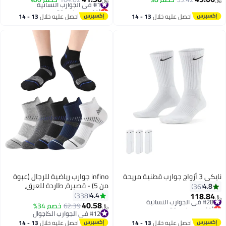
2
أقل سعر في 30 يوم
#1 في الجوارب النسائية
احصل عليه خلال
13 - 14
احصل عليه خلال
13 - 14
اغسطس
اغسطس
نايكي 3 أزواج جوارب قطنية مريحة
infino جوارب رياضية للرجال (عبوة
من 5) - قصيرة، طاردة للعرق،
4.8
36
مقاومة للرائحة، مريحة لكل الفصول
118.84
4.4
338
#28 في الجوارب النسائية
﷼‏
- مثالية لأنماط الحياة النشطة،
40.58
أقل سعر في 30 يوم
62.39
خصم 34%
﷼‏
4
#28 في الجوارب النسائية
الجري والاستخدام اليومي - الجوارب
#12 في الجوارب الكاجوال
#12 في الجوارب الكاجوال
المثالية لمجموعة الرجال
احصل عليه خلال
13 - 14
احصل عليه خلال
13 - 14