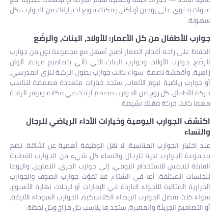
عبوات تحتوي على زوجين أو أكثر، يمكنك تنويع اختياراتك من الجوارب بكل
سهولة.
جوارب للأطفال من كل الأعمار: للأولاد، البنات، والرضّع
الحفاظ على راحة أقدام الصغار أصبح أسهل مع مجموعة نون من جوارب
الرضّع، جوارب الأولاد، وجوارب البنات التي تأتي بتصاميم مرحة، ألوان
زاهية، وأقمشة ناعمة. سواء كانت جوارب بطول الركبة للزي المدرسي،
أو جوارب رياضية ليوم الألعاب، ستجد خيارات متعددة مصممة لتناسب
حركة الأطفال. كل زوج من الجوارب مصمم ليثبت في مكانه ويوفر الراحة
مهما كانت حركة طفلك نشيطة.
اكتشف الجوارب اليومية وخيارات الأداء الرياضي للرجال
والنساء
عند اختيار الجوارب المناسبة، لا تقل الوظيفة أهمية عن الأناقة. تضم
مجموعة الجوارب لدينا للرجال والنساء كل شيء من الجوارب القطنية
القابلة للتنفس للاستخدام اليومي، إلى جوارب الجري، التمارين، واليوغا
للجلسات المكثفة. أما في الشتاء، فلا تفوّت جوارب الصوف والجوارب
الحرارية المثالية للأجواء الباردة في الإمارات أو لرحلات نهاية الأسبوع.
سواء كنت تفضل الجوارب البيضاء الكلاسيكية، الجوارب السوداء الأنيقة،
أو التصاميم الجريئة والمعبرة، ستجد ما يناسب كل مزاج وكل لحظة.