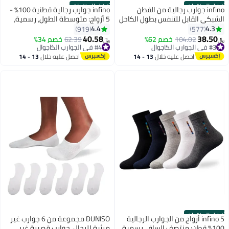
أفضل المنتجات
أفضل المنتجات
infino جوارب رجالية من القطن
infino جوارب رجالية قطنية 100% -
الشبكي القابل للتنفس بطول الكاحل
5 أزواج: متوسطة الطول، رسمية،
- 5 أزواج، خفيفة الوزن ومريحة
ممتصة للرطوبة، مناسبة لجميع
4.4
4.3
919
577
لفصول الربيع والصيف والخريف
الفصول باللون الأسود النقي
40.58
38.50
104.02
خصم 62%
62.39
خصم 34%
﷼‏
﷼‏
6
4
للملابس الكاجوال الرسمية
#3 في الجوارب الكاجوال
#4 في الجوارب الكاجوال
#3 في الجوارب الكاجوال
#4 في الجوارب الكاجوال
احصل عليه خلال
13 - 14
احصل عليه خلال
13 - 14
اغسطس
اغسطس
أفضل المنتجات
infino 5 أزواج من الجوارب الرجالية
DUNISO مجموعة من 6 جوارب غير
100% قطن: منتصف الساق، رسمية،
مرئية للرجال، جوارب قصيرة غير