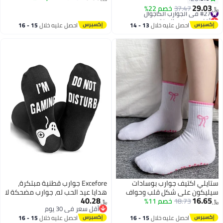
الرطوبة، قابلة للتنفس ومضادة
29.03
#27 في الجوارب الكاجوال
37.47
خصم 22%
﷼‏
للرائحة، مناسبة للاستخدام اليومي،
أقل سعر في السنة
#27 في الجوارب الكاجوال
سوداء
احصل عليه خلال
13 - 14
احصل عليه خلال
15 - 16
اغسطس
اغسطس
ستايلي اكتيف جوارب بوسادات
Excefore جوارب قطنية مبتكرة،
سيليكون على شكل قلب وحواف
هدايا عيد الحب له، جوارب مضحكة لا
40.28
16.65
18.73
خصم 11%
متباينة وطبعة فيونكة
تزعج أثناء اللعب للرجال والنساء
﷼‏
﷼‏
أقل سعر في 30 يوم
والمراهقين، سوداء
أقل سعر في 30 يوم
احصل عليه خلال
15 - 16
احصل عليه خلال
15 - 16