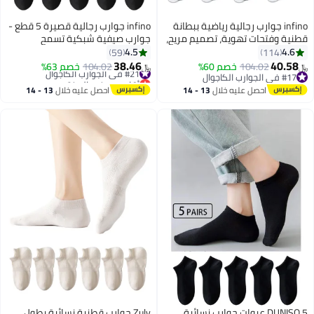
infino جوارب رجالية رياضية ببطانة
infino جوارب رجالية قصيرة 5 قطع -
قطنية وفتحات تهوية، تصميم مريح،
جوارب صيفية شبكية تسمح
تقنية مضادة للانزلاق - مثالية للجري
بالتهوية بتقنية 7A المضادة
4.5
4.6
59
114
وكرة السلة والاستخدام اليومي
للبكتيريا، تمتص الرطوبة، وبها نعل
38.46
40.58
104.02
خصم 60%
#21 في الجوارب الكاجوال
104.02
خصم 63%
﷼‏
﷼‏
3
2
(عبوة من 4 أزواج، أبيض)
مساج مضاد للانزلاق
#17 في الجوارب الكاجوال
أقل سعر في السنة
#17 في الجوارب الكاجوال
#21 في الجوارب الكاجوال
احصل عليه خلال
13 - 14
احصل عليه خلال
13 - 14
اغسطس
اغسطس
DUNISO 5 عبوات جوارب نسائية
Zuly جوارب قطنية نسائية بطول