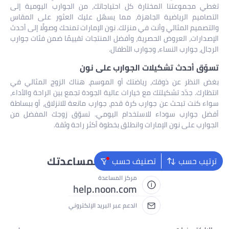
تغطي مجموعتنا المختارة كل احتياجاتك، من الجوارب اليومية إلى
التصاميم الرياضية الجاهزة، مما يسهّل عليك العثور على المقاس
والتصميم المثالي وأنت في منزلك. نون الإمارات تمنحك وصولًا إلى أحدث
الإصدارات، العروض الحصرية، وأفضل المنتجات تقييمًا ضمن فئات جوارب
الرجال، جوارب النساء، وجوارب الأطفال.
تسوّق أحدث تشكيلات الجوارب على نون
بغض النظر عن ذوقك، رياضتك أو الموسم، هناك الزوج المثالي في
انتظارك. جدّد تشكيلتك مع خيارات عالية الجودة تجمع بين الراحة والأداء،
سواء كنت تبحث عن جوارب كرة قدم، جوارب مانعة للانزلاق، أو ببساطة
أفضل جوارب سوداء للاستخدام اليومي. تسوّق زوجك المفضل من
الجوارب على نون الإمارات وانطلق بخطوة أكثر راحة وثقة.
نحن دائماً جاهزون لمساعدتك
ترتيب حسب
تصنيف حسب
مركز المساعدة
help.noon.com
الدعم عبر البريد الإلكتروني