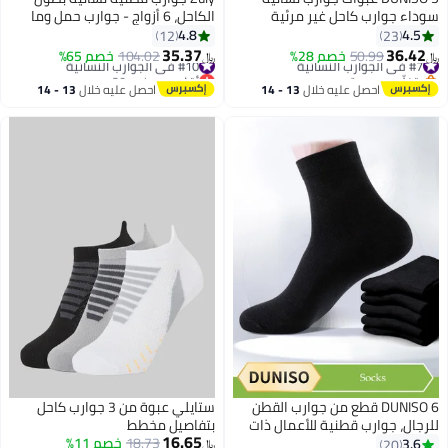
سوداء جوارب كاحل غير مرئية
الكاحل، 6 أزواج - جوارب حمل وما
كاجوال ناعمة من القطن جوارب
بعد الولادة قابلة للتنفس وبدون
4.8
4.5
12
23
منخفضة القطع ناعمة
خياطة في مقدمة القدم مع حافة
35.37
36.42
#7 في الجوارب النسائية
50.99
خصم 28%
#10 في الجوارب النسائية
104.02
خصم 65%
﷼‏
﷼‏
2
مانعة للانزلاق (6 أزواج باللون
بتخلّص بسرعة
أقل سعر في 30 يوم
#7 في الجوارب النسائية
#10 في الجوارب النسائية
الأبيض)
احصل عليه خلال
13 - 14
احصل عليه خلال
13 - 14
اغسطس
اغسطس
DUNISO 6 قطع من جوارب القطن
ستايلي عبوة من 3 جوارب كاحل
للرجال، جوارب قطنية للأعمال ذات
بتفاصيل مخطط
16.65
رقبة دائرية، جوارب رياضية، تمتص
18.73
خصم 11%
3.6
20
﷼‏