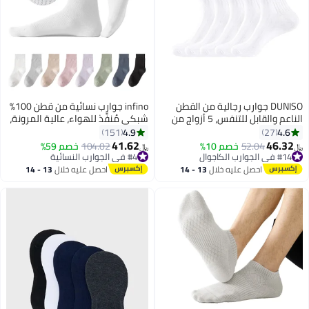
DUNISO جوارب رجالية من القطن
infino جوارب نسائية من قطن 100%
الناعم والقابل للتنفس، 5 أزواج من
شبكي مُنفِّذ للهواء، عالية المرونة،
الجوارب الرسمية للأعمال التجارية،
مضادة للبكتيريا ومقاومة للروائح،
4.9
4.6
151
27
جوارب رياضية طويلة (أبيض)
مع طرف سلس (بدون خياطة) - عبوة
41.62
46.32
52.04
خصم 10%
104.02
خصم 59%
﷼‏
﷼‏
2
من 8 أزواج
#14 في الجوارب الكاجوال
#4 في الجوارب النسائية
#14 في الجوارب الكاجوال
#4 في الجوارب النسائية
احصل عليه خلال
13 - 14
احصل عليه خلال
13 - 14
اغسطس
اغسطس