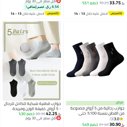
أقل سعر في 30 يوم
ناعمة وقابلة للتنفس باللون الأسود
33.75
70.25
خصم 51%
﷼‏
2
أقل سعر في 30 يوم
6.54 ر.ق. خصم إضافي!
احصل عليه خلال
13 - 14
احصل عليه خلال
13 - 14
اغسطس
اغسطس
عرض
جوارب قطنية شبكية للكاحل للرجال
جوارب رجالية من 5 أزواج مصنوعة
- 5 أزواج، خفيفة الوزن ومريحة
42.25
من القطن بنسبة 100%: حتى
60.36
خصم 30%
لفصلي الربيع والصيف والخريف
﷼‏
منتصف الساق، رسمية، تمتص
أقل سعر في 30 يوم
3.0
3
أقل سعر في 30 يوم
الرطوبة، مناسبة لجميع المواسم
30.90
61.40
خصم 49%
﷼‏