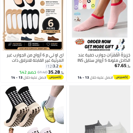
​جَزِيرَةُ الْقَفَزَاتِ جوارب خفية عند
اي او تي م 6 أزواج من الجوارب غير
الكاحل ملونة 5 أزواج ستايل INS
المرئية غير القابلة للانزلاق ذات
67.65
القصة المنخفضة جدًا للنساء
3.2
12
﷼‏
35.28
61.40
خصم 42%
﷼‏
3
احصل عليه خلال
13 - 14
احصل عليه خلال
13 - 14
اغسطس
اغسطس