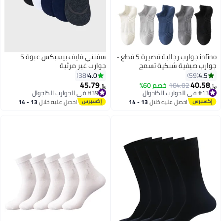
infino جوارب رجالية قصيرة 5 قطع -
سفنتي فايف بيسيكس عبوة 5
جوارب صيفية شبكية تسمح
جوارب غير مرئية
بالتهوية بتقنية 7A المضادة
4.0
4.5
38
59
للبكتيريا، تمتص الرطوبة، وبها نعل
45.79
40.58
104.02
خصم 60%
﷼‏
﷼‏
3
مساج مضاد للانزلاق
#13 في الجوارب الكاجوال
#39 في الجوارب الكاجوال
#13 في الجوارب الكاجوال
#39 في الجوارب الكاجوال
احصل عليه خلال
13 - 14
احصل عليه خلال
13 - 14
اغسطس
اغسطس