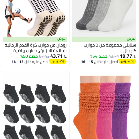
عرض
عرض
ستايلي مجموعة من 3 جوارب
زوجان من جوارب كرة القدم الرجالية
كاجوال
المانعة للانزلاق، جوارب رياضية
43.71
19.77
43.71
خصم 54%
87.42
خصم 50%
مضادة للانزلاق، جوارب كرة قدم
﷼‏
﷼‏
وكرة سلة مانعة للانزلاق مع
احصل عليه خلال
15 - 16
احصل عليه خلال
13 - 14
اغسطس
اغسطس
وسادات مانعة للانزلاق