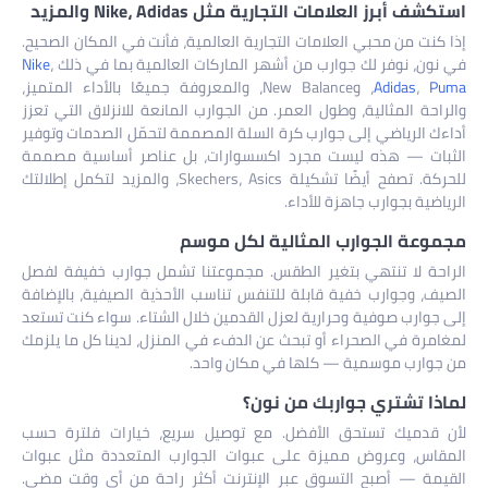
استكشف أبرز العلامات التجارية مثل Nike، Adidas والمزيد
إذا كنت من محبي العلامات التجارية العالمية، فأنت في المكان الصحيح.
في نون، نوفر لك جوارب من أشهر الماركات العالمية بما في ذلك
،
Nike
Puma
،
Adidas
، وNew Balance، والمعروفة جميعًا بالأداء المتميز،
والراحة المثالية، وطول العمر. من الجوارب المانعة للانزلاق التي تعزز
أداءك الرياضي إلى جوارب كرة السلة المصممة لتحمّل الصدمات وتوفير
الثبات — هذه ليست مجرد اكسسوارات، بل عناصر أساسية مصممة
للحركة. تصفح أيضًا تشكيلة Skechers، Asics، والمزيد لتكمل إطلالتك
الرياضية بجوارب جاهزة للأداء.
مجموعة الجوارب المثالية لكل موسم
الراحة لا تنتهي بتغير الطقس. مجموعتنا تشمل جوارب خفيفة لفصل
الصيف، وجوارب خفية قابلة للتنفس تناسب الأحذية الصيفية، بالإضافة
إلى جوارب صوفية وحرارية لعزل القدمين خلال الشتاء. سواء كنت تستعد
لمغامرة في الصحراء أو تبحث عن الدفء في المنزل، لدينا كل ما يلزمك
من جوارب موسمية — كلها في مكان واحد.
لماذا تشتري جواربك من نون؟
لأن قدميك تستحق الأفضل. مع توصيل سريع، خيارات فلترة حسب
المقاس، وعروض مميزة على عبوات الجوارب المتعددة مثل عبوات
القيمة — أصبح التسوق عبر الإنترنت أكثر راحة من أي وقت مضى.