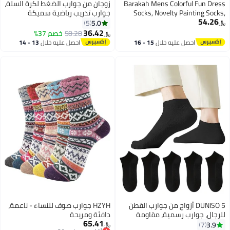
Barakah Mens Colorful Fun Dress
زوجان من جوارب الضغط لكرة السلة،
Socks, Novelty Painting Socks,
جوارب تدريب رياضية سميكة
54.26
Fancy Funny Casual Combed
متوسطة الأنبوب، جوارب تنس
5.0
5
﷼‏
Cotton Crew Socks, Unique &
الريشة، جوارب جري للرجال والأولاد
36.42
58.28
خصم 37%
﷼‏
Striking Design for Running
احصل عليه خلال
15 - 16
احصل عليه خلال
13 - 14
Skateboarding Hiking Sports Daily
اغسطس
اغسطس
Use 5 Pair
DUNISO 5 أزواج من جوارب القطن
HZYH جوارب صوف للنساء - ناعمة،
للرجال، جوارب رسمية، مقاومة
دافئة ومريحة
65.41
للرطوبة، مناسبة لجميع الفصول،
3.9
7
﷼‏