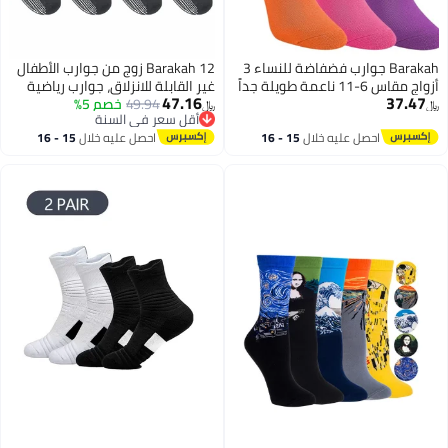
Barakah جوارب فضفاضة للنساء 3
Barakah 12 زوج من جوارب الأطفال
أزواج مقاس 6-11 ناعمة طويلة جداً
غير القابلة للانزلاق، جوارب رياضية
47.16
37.47
تصل إلى الركبة للبوت
49.94
مضادة للانزلاق (1-3 سنوات، أسود)
خصم 5%
﷼‏
﷼‏
أقل سعر في السنة
أقل سعر في السنة
احصل عليه خلال
15 - 16
احصل عليه خلال
15 - 16
اغسطس
اغسطس