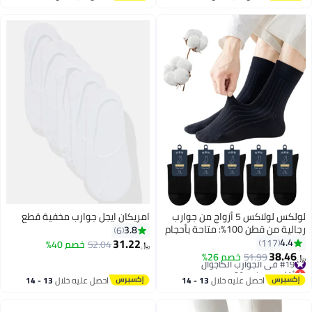
اغسطس
اغسطس
لولكس لولاكس 5 أزواج من جوارب
امريكان ايجل جوارب مخفية قطع
رجالية من قطن 100%: متاحة بأحجام
3.8
6
رقمية من 38 إلى 46، بملاءمة
31.22
4.4
117
52.04
خصم 40%
﷼‏
عادية وسمك عادي، 5 أزواج في كل
38.46
#19 في الجوارب الكاجوال
51.99
خصم 26%
﷼‏
عبوة، تتميز بخطوط عمودية أنيقة
أقل سعر في 30 يوم
#19 في الجوارب الكاجوال
باللون الأسود النقي، مثالية لل着
احصل عليه خلال
13 - 14
احصل عليه خلال
13 - 14
يوميًّا والألعاب الرياضية والمواقف
اغسطس
اغسطس
المريحة.