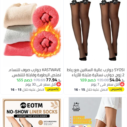
SYOSI جوارب عالية الساقين مع رباط
KASTWAVE جوارب صوف للنساء،
2 زوج، جوارب نسائية مثبتة للأزياء
تمتص الرطوبة وقابلة للتنفس،
77.94
54.04
135.08
خصم 59%
التنكرية والمناسبات اليومية
176.69
خصم 55%
جوارب بوت مريحة، 3 أزواج من جوارب
﷼‏
﷼‏
أقل سعر في 7 يوم
أقل سعر في 30 يوم
البوت للرجال، جوارب دافئة unisex
أقل سعر في 7 يوم
أقل سعر في 30 يوم
احصل عليه خلال
15 - 16
احصل عليه خلال
15 - 16
سميكة دافئة شتوية مصنوعة من
اغسطس
اغسطس
الصوف