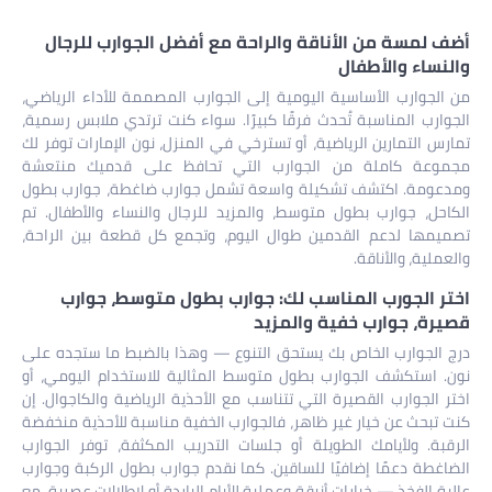
الأسود)
أضف لمسة من الأناقة والراحة مع أفضل الجوارب للرجال
والنساء والأطفال
من الجوارب الأساسية اليومية إلى الجوارب المصممة للأداء الرياضي،
الجوارب المناسبة تُحدث فرقًا كبيرًا. سواء كنت ترتدي ملابس رسمية،
تمارس التمارين الرياضية، أو تسترخي في المنزل، نون الإمارات توفر لك
مجموعة كاملة من الجوارب التي تحافظ على قدميك منتعشة
ومدعومة. اكتشف تشكيلة واسعة تشمل جوارب ضاغطة، جوارب بطول
الكاحل، جوارب بطول متوسط، والمزيد للرجال والنساء والأطفال. تم
تصميمها لدعم القدمين طوال اليوم، وتجمع كل قطعة بين الراحة،
والعملية، والأناقة.
اختر الجورب المناسب لك: جوارب بطول متوسط، جوارب
قصيرة، جوارب خفية والمزيد
درج الجوارب الخاص بك يستحق التنوع — وهذا بالضبط ما ستجده على
نون. استكشف الجوارب بطول متوسط المثالية للاستخدام اليومي، أو
اختر الجوارب القصيرة التي تتناسب مع الأحذية الرياضية والكاجوال. إن
كنت تبحث عن خيار غير ظاهر، فالجوارب الخفية مناسبة للأحذية منخفضة
الرقبة. ولأيامك الطويلة أو جلسات التدريب المكثفة، توفر الجوارب
الضاغطة دعمًا إضافيًا للساقين. كما نقدم جوارب بطول الركبة وجوارب
عالية الفخذ — خيارات أنيقة وعملية للأيام الباردة أو لإطلالات عصرية. مع