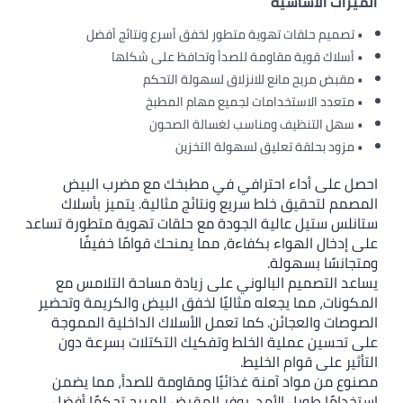
لميزات الأساسية
• تصميم حلقات تهوية متطور لخفق أسرع ونتائج أفضل
• أسلاك قوية مقاومة للصدأ وتحافظ على شكلها
• مقبض مريح مانع للانزلاق لسهولة التحكم
• متعدد الاستخدامات لجميع مهام المطبخ
• سهل التنظيف ومناسب لغسالة الصحون
• مزود بحلقة تعليق لسهولة التخزين
حصل على أداء احترافي في مطبخك مع مضرب البيض
لمصمم لتحقيق خلط سريع ونتائج مثالية. يتميز بأسلاك
تانلس ستيل عالية الجودة مع حلقات تهوية متطورة تساعد
لى إدخال الهواء بكفاءة، مما يمنحك قوامًا خفيفًا
متجانسًا بسهولة.
ساعد التصميم البالوني على زيادة مساحة التلامس مع
لمكونات، مما يجعله مثاليًا لخفق البيض والكريمة وتحضير
لصوصات والعجائن. كما تعمل الأسلاك الداخلية المموجة
لى تحسين عملية الخلط وتفكيك التكتلات بسرعة دون
لتأثير على قوام الخليط.
صنوع من مواد آمنة غذائيًا ومقاومة للصدأ، مما يضمن
ستخدامًا طويل الأمد. يوفر المقبض المريح تحكمًا أفضل