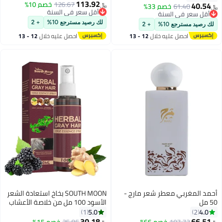
113.92
للنساء
126.67
خصم 10%
40.54
61.40
خصم 33%
﷼‏
﷼‏
أقل سعر في السنة
أقل سعر في السنة
أقل سعر في السنة
أقل سعر في السنة
لك رصيد مسترجع 10%
+ 2
لك رصيد مسترجع 10%
+ 2
احصل عليه خلال
12 - 13
احصل عليه خلال
12 - 13
اغسطس
اغسطس
أحمد المغربي معطر شعر مارج -
SOUTH MOON بخاخ استعادة الشعر
50 مل
الأسود 100 مل من خلاصة الأعشاب
للشعر الرمادي
5.0
4.0
1
2
30.18
66.51