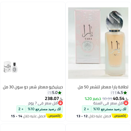
لطافة يارا معطر للشعر 50 مل
ديبتيكيو معطر شعر دو سون 30 مل
5.0
4.5
1
11
238.07
40.54
#22 في رذاذ الشعر
50.99
خصم 20%
﷼‏
﷼‏
أقل سعر في السنة
أقل سعر في 7 يوم
#22 في رذاذ الشعر
أقل سعر في 7 يوم
لك رصيد مسترجع 10%
+ 2
لك رصيد مسترجع 10%
+ 2
احصل عليه خلال
12 - 13
احصل عليه خلال
14 - 15
اغسطس
اغسطس