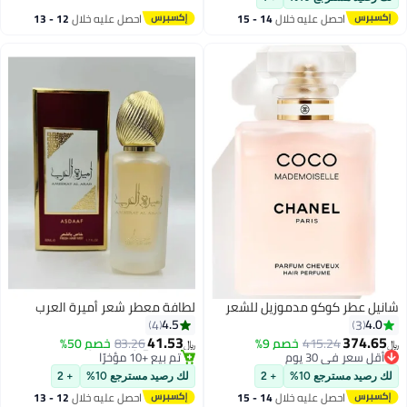
احصل عليه خلال
14 - 15
احصل عليه خلال
12 - 13
اغسطس
اغسطس
شانيل عطر كوكو مدموزيل للشعر
لطافة معطر شعر أميرة العرب
4.5
4.0
4
3
41.53
374.65
#23 في رذاذ الشعر
415.24
خصم 9%
83.26
خصم 50%
﷼‏
﷼‏
تم بيع +10 مؤخرًا
أقل سعر في 30 يوم
#23 في رذاذ الشعر
أقل سعر في 30 يوم
لك رصيد مسترجع 10%
+ 2
لك رصيد مسترجع 10%
+ 2
احصل عليه خلال
14 - 15
احصل عليه خلال
12 - 13