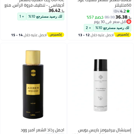
50ملليلتر
أديفاسي - تنظيف فروة الرأس، منع
36.42
تساقط الشعر وإصلاح التلف لشعر
4.2
84
﷼‏
قوي وصحي
36.38
#24 في رذاذ الشعر
86.38
خصم 57%
لك رصيد مسترجع 10%
+ 1
﷼‏
أقل سعر في 30 يوم
#24 في رذاذ الشعر
لك رصيد مسترجع 10%
+ 2
احصل عليه خلال
12 - 13
احصل عليه خلال
14 - 15
اغسطس
اغسطس
إسينشال بيرفيومز باريس بويس
اجمل رذاذ الشعر آمبر وود