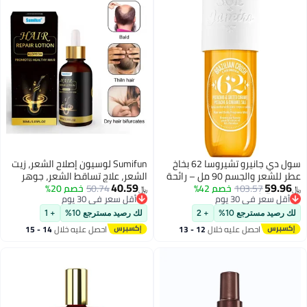
سول دي جانيرو تشيروسا 62 بخاخ
Sumifun لوسيون إصلاح الشعر، زيت
عطر للشعر والجسم 90 مل – رائحة
الشعر، علاج تساقط الشعر، جوهر
40.59
59.96
#8 في رذاذ الشعر
103.57
خصم 42%
الفستق والكراميل المملح الدافئة،
50.74
خصم 20%
نمو الشعر المرطب المضاد
﷼‏
﷼‏
أقل سعر في 30 يوم
أقل سعر في 30 يوم
عطر يدوم طويلاً للشعر والجسم
للتساقط، تعزيز صحة الشعر، تقوية
#8 في رذاذ الشعر
أقل سعر في 30 يوم
نمو الشعر 30 مل
لك رصيد مسترجع 10%
+ 2
لك رصيد مسترجع 10%
+ 1
احصل عليه خلال
12 - 13
احصل عليه خلال
14 - 15
اغسطس
اغسطس