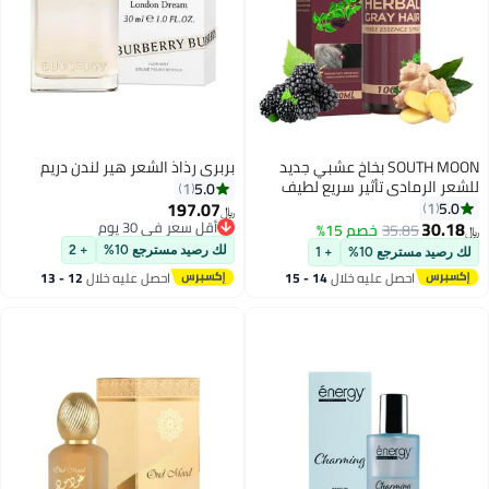
SOUTH MOON بخاخ عشبي جديد
بربري رذاذ الشعر هير لندن دريم
للشعر الرمادي تأثير سريع لطيف
5.0
1
طبيعي يزيل الشعر الرمادي
197.07
5.0
1
﷼‏
لينغهاي
30.18
أقل سعر في 30 يوم
35.85
خصم 15%
﷼‏
أقل سعر في 30 يوم
لك رصيد مسترجع 10%
+ 2
لك رصيد مسترجع 10%
+ 1
احصل عليه خلال
14 - 15
احصل عليه خلال
12 - 13
اغسطس
اغسطس