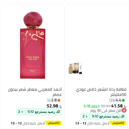
اغسطس
اغسطس
لطافة رذاذ للشعر خالص عودي
أحمد المغربي معطر شعر بيدون
50ملليلتر
عصام
2.8
4.4
4
26
52.98
41.58
50.99
خصم 18%
﷼‏
﷼‏
أقل سعر في 30 يوم
لك رصيد مسترجع 10%
+ 2
أقل سعر في 30 يوم
لك رصيد مسترجع 10%
+ 2
احصل عليه خلال
12 - 13
احصل عليه خلال
12 - 13
اغسطس
اغسطس