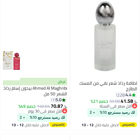
عرض
لطافة رذاذ شعر نقي من المسك
Ahmed Al Maghribi بيدون إسام رذاذ
الطازج
الشعر 50 مل
4.4
228
5.0
1
41.58
#10 في رذاذ الشعر
53.08
خصم 21%
﷼‏
70.87
أقل سعر في السنة
140.64
خصم 49%
﷼‏
#10 في رذاذ الشعر
أقل سعر في 30 يوم
لك رصيد مسترجع 10%
+ 2
أقل سعر في 30 يوم
لك رصيد مسترجع 10%
+ 2
احصل عليه خلال
12 - 13
احصل عليه خلال
12 - 13
اغسطس
اغسطس