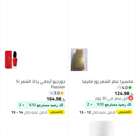
مانسيرا عطر الشعر روز فانيليا
جورجيو أرماني رذاذ الشعر Si
Passion
4.0
1
124.98
3.0
4
﷼‏
164.98
أقل سعر في 30 يوم
﷼‏
أقل سعر في 30 يوم
لك رصيد مسترجع 10%
+ 2
لك رصيد مسترجع 10%
+ 2
احصل عليه خلال
12 - 13
احصل عليه خلال
14 - 15
اغسطس
اغسطس