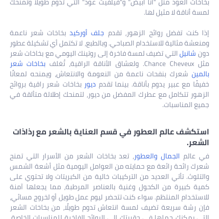
بخاخات العود مثل "أنا أبيض" و"فيلفيت عود" التي تدوم طويلاً وتمنحك
لمسة أناقة لا مثيل لها.
إذا كنت تفضل روائح الزهور، تقدم
جلف أوركيد
بخاخات شعر ناعمة
ومنعشة مثالية للاستخدام الصباحي. وبالطبع، لا تكتمل أي تشكيلة عطور
دون
شانيل
التي تضيف لمسة فاخرة إلى روتينك اليومي مع بخاخات شعر
مثل Chance Cheveux. ولعشاق الأناقة الراقية، تُغلف
بخاخات شعر
بالمين
شعرك بنفحات ناعمة من النعومة والانتعاش، ويمنحه لمعانًا
خفيفًا مع عبير يدوم بأناقة. بينما تقدم
ديور
بخاخات شعر راقية بروائح
الزهور تتكامل مع عطرك المفضل من ديور، لتمنحك إطلالة متألقة في
جميع المناسبات.
استكشف عالم العطور في قسم العناية بالشعر مع رذاذات
الشعر.
في عالم
الجمال والعطور
، تعد بخاخات الشعر من الأسرار التي تمنح
شعرك رائحة رائعة مع حمايته من العوامل اليومية مثل أشعة الشمس
والتلوث. تأتي العديد من التركيبات خالية من الكبريتات ولا تحتوي على
كمية كبيرة من الكحول وغنية بالعناصر المرطبة، مما يجعلها آمنة
للاستخدام المنتظم. سواء كنت تتحضر ليوم عمل طويل أو لخروج مسائي،
فإن رشة سريعة تضيف لمسة انتعاش تدوم طويلًا، من بخاخات الشعر
التي يمكنك حملها في حقيبتك إلى الروائح الفاخرة للمناسبات الخاصة،