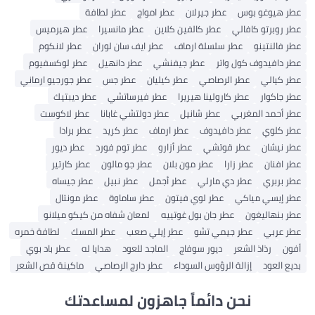
عطر هيوغو بوس
عطر جيرلان
عطر امواج
عطر لطافة
عطر روبرتو كافالي
عطر كالفين كلاين
عطر مانسيرا
عطر هيرميس
عطر فالنتينو
عطر سلسلة ارماف
عطر ايف سان لوران
عطر لانكوم
عطر دافيدوف كول واتر
عطر جيفنشي
عطر دانهيل
عطر لوكسفيوم
عطر كيالي
عطر الرصاصي
عطر كيليان
عطر جس
عطر جورجيو ارماني
عطر جاكوار
عطر كارولينا هيريرا
عطر فيرساتشي
عطر ديبتيك
عطر أحمد المغربي
عطر شانيل
عطر دولتشي غابانا
عطر لاكوست
عطر كلوي
عطر دافيدوف
عطر ارماف
عطر كريد
عطر برادا
عطر نيشان
عطر قوتشي
عطر أزارو
عطر توم فورد
عطر ديور
عطر افنان
عطر زارا
عطر مون بلان
عطر جو مالون
عطر كارتير
عطر بربري
عطر دي مارلي
عطر أجمل
عطر نبيل
عطر جيساه
عطر إيسي مياكي
عطر لوي فيتون
عطر ساماوة
عطر مونتال
عطر بنهاليغون
عطر جان بول غوتييه
لمعان شفاه من كيكو ميلانو
عطر عربي
عطر جيمي تشو
عطر إيلي صعب
عطر المسك
لطافة خمره
أفون
رذاذ الشعر
ديور سوفاج
الماجد للعود
هدايا له
عطر باد بوي
بديع العود
إزالة الرؤوس السوداء
عطر دارج الرصاصي
ماكينة قص الشعر
نحن دائماً جاهزون لمساعدتك