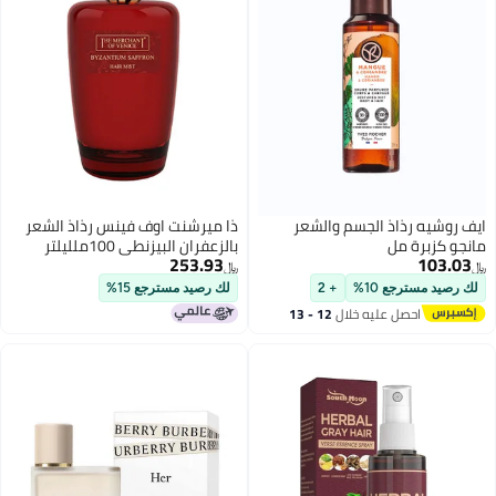
ايف روشيه رذاذ الجسم والشعر
ذا ميرشنت اوف فينس رذاذ الشعر
مانجو كزبرة مل
بالزعفران البيزنطي 100ملليلتر
253.93
103.03
﷼‏
﷼‏
لك رصيد مسترجع 10%
+ 2
لك رصيد مسترجع 15%
احصل عليه خلال
12 - 13
اغسطس