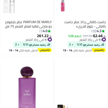
جاست كافالي رذاذ عطر جاست
PARFUM DE MARLY عطر بارفومز
كافالي - بلوم الجريء
دو مارلي فالايا لعطر الشعر 75 مل
4.0
4.3
1
10
261.22
62.46
101.99
خصم 38%
﷼‏
﷼‏
#3 في رذاذ الشعر
#7 في رذاذ الشعر
باقي 1 وحدات في المخزون
#7 في رذاذ الشعر
لك رصيد مسترجع 10%
+ 2
لك رصيد مسترجع 10%
+ 2
تم بيع +20 مؤخرًا
احصل عليه خلال
14 - 15
احصل عليه خلال
14 - 15
#3 في رذاذ الشعر
اغسطس
اغسطس