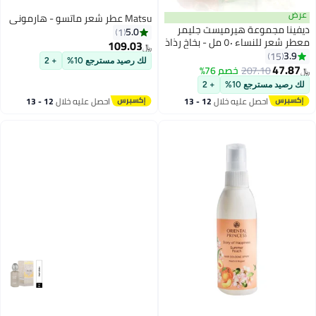
عرض
Matsu عطر شعر ماتسو - هارموني
ديفينا مجموعة هيرميست جليمر
5.0
1
معطر شعر للنساء ٥٠ مل - بخاخ رذاذ
109.03
﷼‏
للشعر يدوم طويلًا | عطر للشعر
3.9
15
لك رصيد مسترجع 10%
+ 2
للاستخدام اليومي
47.87
207.10
خصم 76%
﷼‏
لك رصيد مسترجع 10%
+ 2
احصل عليه خلال
12 - 13
احصل عليه خلال
12 - 13
اغسطس
اغسطس