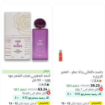
اغسطس
اغسطس
عرض
جاست كافالي رذاذ عطر - العنبر
أحمد المغربي ضباب الشعر عود
الجريء
وورد – 50 مل
2.4
7
4.5
5
39.25
#17 في رذاذ الشعر
106.85
خصم 63%
﷼‏
63.24
أقل سعر في 7 يوم
#25 في رذاذ الشعر
163.54
خصم 61%
﷼‏
#17 في رذاذ الشعر
أقل سعر في السنة
لك رصيد مسترجع 10%
+ 2
#25 في رذاذ الشعر
لك رصيد مسترجع 10%
+ 2
احصل عليه خلال
12 - 13
احصل عليه خلال
12 - 13