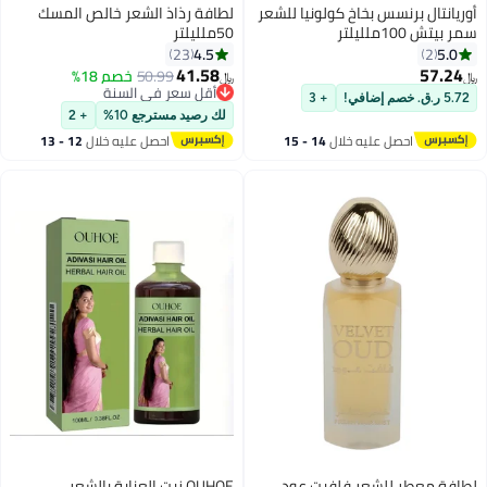
أوريانتال برنسس بخاخ كولونيا للشعر
لطافة رذاذ الشعر خالص المسك
سمر بيتش 100ملليلتر
50ملليلتر
4.5
5.0
23
2
41.58
57.24
50.99
خصم 18%
﷼‏
﷼‏
أقل سعر في السنة
5.72 ر.ق. خصم إضافي!
+ 3
أقل سعر في السنة
لك رصيد مسترجع 10%
+ 2
احصل عليه خلال
14 - 15
احصل عليه خلال
12 - 13
اغسطس
اغسطس
لطافة معطر للشعر فلفيت عود
OUHOE زيت العناية بالشعر