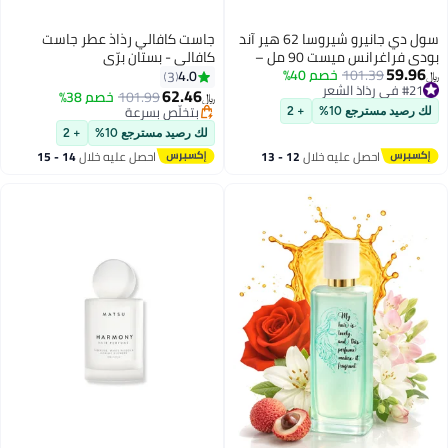
سول دي جانيرو شيروسا 62 هير آند
جاست كافالي رذاذ عطر جاست
بودي فراغرانس ميست 90 مل –
كافالي - بستان برّي
59.96
101.39
خصم 40%
بخاخ عطر للشعر والجسم برائحة
4.0
3
﷼‏
#21 في رذاذ الشعر
الفستق والكراميل المملح
62.46
101.99
خصم 38%
﷼‏
#21 في رذاذ الشعر
بتخلّص بسرعة
لك رصيد مسترجع 10%
+ 2
بتخلّص بسرعة
لك رصيد مسترجع 10%
+ 2
احصل عليه خلال
12 - 13
احصل عليه خلال
14 - 15
اغسطس
اغسطس