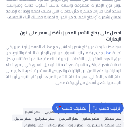
توفر نون الإمارات مجموعة واسعة تناسب أسلوب حياتك وميزانيتك.
ستجد أيضًا خيارات مبتكرة مثل بخاخات التي تضيف لمعة وإضاءة لإضافة
لمعان لشعركِ أو بخاخ الحماية من الحرارة لحماية خصلاتك أثناء التصفيف.
احصل على بخاخ الشعر المميز بأفضل سعر على نون
الإمارات
سواء كنت تبحث عن بخاخ شعر يتماشى مع عطرك المفضل أو ترغبين في
تجربة
عطر
جديد، يضمن لكِ التسوق عبر نون الإمارات الراحة والتنوع. من
عبق العود الفاخر إلى النفحات الزهرية الناعمة، هناك رائحة تناسب كل
خصلات شعرك ولكل مناسبة. مع خدمة التوصيل السريع في جميع أنحاء
الإمارات والدفع الآمن عبر الإنترنت والعروض المستمرة، أصبح العثور على
بخاخ الشعر المثالي، سواء لبخاخ للشعر المجعد أو بخاخ التوهج أو بخاخ
للجسم والشعر، أسهل من أي وقت مضى.
البحث الشائع
ترتيب حسب
تصنيف حسب
رذاذ للجسم
عطر أريانا غراندي
عطر العود العربي
عطر نسيم
عطر سبكترّا
متجر عطور
عطر الحرمين
عطر ستيرلنغ
عطر سابيل
عطر فيكتوريا سيكريت
عطر بروت
عطر كورال
عطر بولغاري