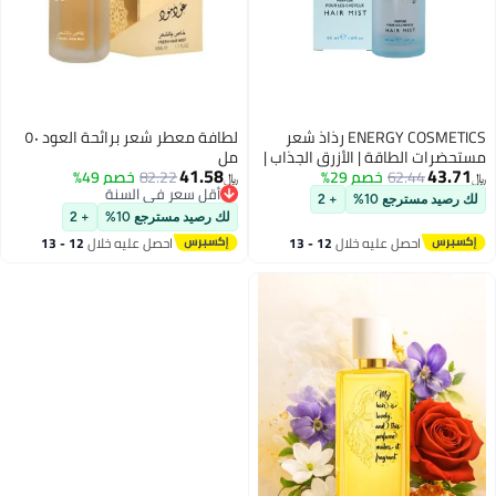
ENERGY COSMETICS رذاذ شعر
لطافة معطر شعر برائحة العود ٥٠
مستحضرات الطاقة | الأزرق الجذاب |
مل
41.58
43.71
50 مل
62.44
خصم 29%
82.22
خصم 49%
﷼‏
﷼‏
أقل سعر في السنة
لك رصيد مسترجع 10%
+ 2
أقل سعر في السنة
لك رصيد مسترجع 10%
+ 2
احصل عليه خلال
12 - 13
احصل عليه خلال
12 - 13
اغسطس
اغسطس