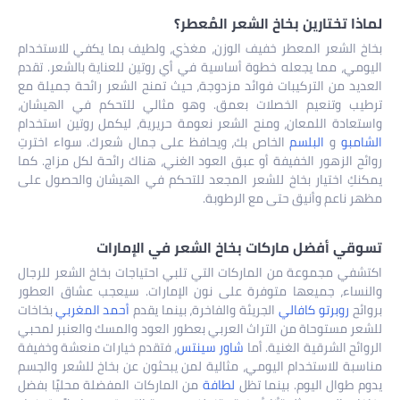
لماذا تختارين بخاخ الشعر المُعطر؟
بخاخ الشعر المعطر خفيف الوزن، مغذي، ولطيف بما يكفي للاستخدام
اليومي، مما يجعله خطوة أساسية في أي روتين للعناية بالشعر. تقدم
العديد من التركيبات فوائد مزدوجة، حيث تمنح الشعر رائحة جميلة مع
ترطيب وتنعيم الخصلات بعمق. وهو مثالي للتحكم في الهيشان،
واستعادة اللمعان، ومنح الشعر نعومة حريرية، ليكمل روتين استخدام
الشامبو
و
البلسم
الخاص بك، ويحافظ على جمال شعرك. سواء اخترتِ
روائح الزهور الخفيفة أو عبق العود الغني، هناك رائحة لكل مزاج. كما
يمكنكِ اختيار بخاخ للشعر المجعد للتحكم في الهيشان والحصول على
مظهر ناعم وأنيق حتى مع الرطوبة.
تسوقي أفضل ماركات بخاخ الشعر في الإمارات
اكتشفي مجموعة من الماركات التي تلبي احتياجات بخاخ الشعر للرجال
والنساء، جميعها متوفرة على نون الإمارات. سيعجب عشاق العطور
بروائح
روبرتو كافالي
الجريئة والفاخرة، بينما يقدم
أحمد المغربي
بخاخات
للشعر مستوحاة من التراث العربي بعطور العود والمسك والعنبر لمحبي
الروائح الشرقية الغنية. أما
شاور سينتس
، فتقدم خيارات منعشة وخفيفة
مناسبة للاستخدام اليومي، مثالية لمن يبحثون عن بخاخ للشعر والجسم
يدوم طوال اليوم. بينما تظل
لطافة
من الماركات المفضلة محليًا بفضل