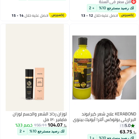
200 جرام / 7 أونصة سائلة
أقل سعر في السنة
#27 في رذاذ الشعر
لك رصيد مسترجع 10%
+ 2
احصل عليه خلال
12 - 13
احصل عليه خلال
14 - 15
اغسطس
اغسطس
KERABOND علاج شعر كيرابوند
لوزان رذاذ الشعر والجسم لوزان
البرازيلي بوتوكس ألترا أيونيك بينوي
مايفير ١٢٠ مل
104.07
القوي لصيحات الموضة
156.11
خصم 33%
5.0
1
﷼‏
63.75
لك رصيد مسترجع 10%
+ 2
﷼‏
لك رصيد مسترجع 10%
+ 1