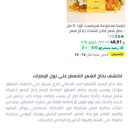
ديفينا مجموعة هيرمست أورا ٥٠ مل
- عطر شعر فاخر للنساء | بخاخ شعر
أنيق برائحة الياسمين والعنبر
3.9
15
48.91
207.10
خصم 76%
﷼‏
لك رصيد مسترجع 10%
+ 2
احصل عليه خلال
12 - 13
اغسطس
اكتشف بخاخ الشعر المُعطر على نون الإمارات
يُعد بخاخ الشعر المُعطر السر الجمالي الذي سيطر على اتجاهات العطور
مؤخرًا، ولسبب وجيه. بخلاف العطور العادية، صُمم بخاخ الشعر خصيصًا
ليمنح شعرك رائحة جميلة دون أن يسبب جفافه. سواء كنتِ ترغبين في
تجديد رائحتك بعد يوم طويل أو إضافة طبقة من عطرك المفضل، ستجدين
خيارات مثالية ضمن تشكيلة نون المُختارة. استمتعي بروائح الزهور
والعود الفاخر مع رذاذ الشعر المصمم ليُنعش روتينك اليومي بتركيبة
لطيفة على الشعر وفروة الرأس وخالية من الكبريتات.