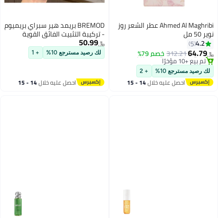
Ahmed Al Maghribi عطر الشعر روز
BREMOD بريمد هير سبراي بريميوم
نوير 50 مل
- تركيبة التثبيت الفائق القوية
50.99
لتصفيف الشعر المثالي. يساعد على
4.2
5
﷼‏
تثبيت تسريحات الشعر في مكانها،
64.79
باقي 1 وحدات في المخزون
312.21
خصم 79%
لك رصيد مسترجع 10%
+ 1
﷼‏
مقاومة الرطوبة، الحفاظ على
تم بيع +10 مؤخرًا
باقي 1 وحدات في المخزون
تعريف النسيج، وتوفير لمسة نهائية
لك رصيد مسترجع 10%
+ 2
احترافية خفيفة الوزن تبدو منتعشة
احصل عليه خلال
14 - 15
احصل عليه خلال
14 - 15
من الصباح حتى المساء.
اغسطس
اغسطس