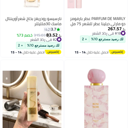
PARFUM DE MARLY عطر بارفومز
نارسيسو رودريغز بخاخ شعرأورينتال
دو مارلي ديلينا عطر للشعر 75 مل
ماسك 30ملليلتر
267.57
3.7
42
﷼‏
#18 في رذاذ الشعر
83.52
315.03
خصم 73%
﷼‏
#18 في رذاذ الشعر
#2 في رذاذ الشعر
لك رصيد مسترجع 10%
+ 2
بتخلّص بسرعة
لك رصيد مسترجع 10%
+ 2
تم بيع +10 مؤخرًا
احصل عليه خلال
14 - 15
احصل عليه خلال
14 - 15
#2 في رذاذ الشعر
اغسطس
اغسطس