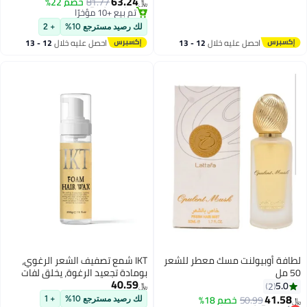
63.24
أقل سعر في السنة
81.77
خصم 22%
﷼‏
تم بيع +10 مؤخرًا
أقل سعر في السنة
لك رصيد مسترجع 10%
+ 2
احصل عليه خلال
12 - 13
احصل عليه خلال
12 - 13
اغسطس
اغسطس
لطافة أوبيولنت مسك معطر للشعر
IKT شمع تصفيف الشعر الرغوي،
50 مل
بومادة تجعيد الرغوة، يخلق لفات
40.59
ناعمة، موس للشعر المجعد، يحدد
5.0
2
﷼‏
التجاعيد، مضاد للتجاعيد من IKT -
41.58
#27 في رذاذ الشعر
50.99
خصم 18%
لك رصيد مسترجع 10%
+ 1
﷼‏