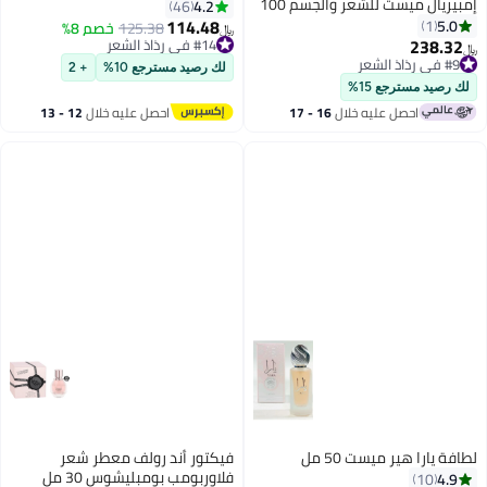
إمبيريال ميست للشعر والجسم 100
4.2
46
مل
114.48
5.0
1
125.38
خصم 8%
﷼‏
238.32
#14 في رذاذ الشعر
﷼‏
#14 في رذاذ الشعر
#9 في رذاذ الشعر
لك رصيد مسترجع 10%
+ 2
#9 في رذاذ الشعر
لك رصيد مسترجع 15%
احصل عليه خلال
16 - 17
احصل عليه خلال
12 - 13
اغسطس
اغسطس
لطافة يارا هير ميست 50 مل
فيكتور أند رولف معطر شعر
فلاوربومب بومبليشوس 30 مل
4.9
10