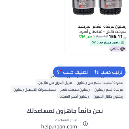
ريفلون فرشاة الشعر العريضة
سوفت تاتش - قطعتان أسود
156.11
9.74x7.22x1.61بوصة
244.57
خصم 36%
﷼‏
لك رصيد مسترجع 15%
البحث الشائع
ترتيب حسب
تصنيف حسب
K18
ماء الورد
شمع الشعر
باروكات الشعر
مكواة تجعيد الشعر من ريفلون
مزيل العرق من فازلين
فرشاة شعر ريفلون
ريفلون مجفف شعر
مستحضرات التجميل ريفلون
ريفلون ظلال العيون
ريفلون أحمر الشفاه
نحن دائماً جاهزون لمساعدتك
مركز المساعدة
help.noon.com