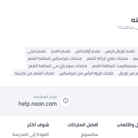
نه
لتي ستعجبك!
بلسم لوريال باريس
بلسم أولابلكس
بلسم دافينز
بلسم ميلي
شعر
منتجات ملاي لإزالة الشعر
منتجات كيراستاس لتساقط الشعر
 مينيماليست لتساقط الشعر
منتجات سوم باي مي لتساقط الشعر
ر من لوريال
علاجات فروة الرأس من كيراستاس
علاجات الشعر من غارنييه
مركز المساعدة
help.noon.com
 والألعاب
أفضل الماركات
شوف أكثر
سامسونج
العودة إلى المدرسة