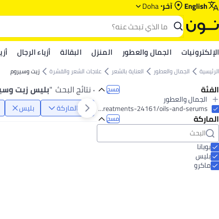
English
آخر
Doha
الإلكترونيات
الجمال والعطور
المنزل
البقالة
أزياء الرجال
أزي
الرئيسية
الجمال والعطور
العناية بالشعر
علاجات الشعر والقشرة
زيت وسيروم
الفئة
٠ نتائج البحث
"
بليس زيت وسي
مسح
الجمال والعطور
الماركة
بليس
الكل الجمال والعطور
beauty/hair-care/hair-and-scalp-treatments-24161/oils-and-serums
الماركة
عناية بالبشرة
مسح
الكل عناية بالبشرة
مرطب
الكل مرطب
بوبانا
كريم ليلي
بليس
ماكرو