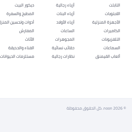
التابلت
أزياء رجالية
ديكور البيت
اللابتوبات
أزياء البنات
المطبخ والسفرة
الأجهزة المنزلية
أزياء الأولاد
أدوات وتحسين المنزل
الكاميرات
الساعات
المفارش
التلفزيونات
المجوهرات
الأثاث
السماعات
حقائب نسائية
الفناء والحديقة
ألعاب القيمنق
نظارات رجالية
مستلزمات الحيوانات ا
© 2026 noon. كل الحقوق محفوظة