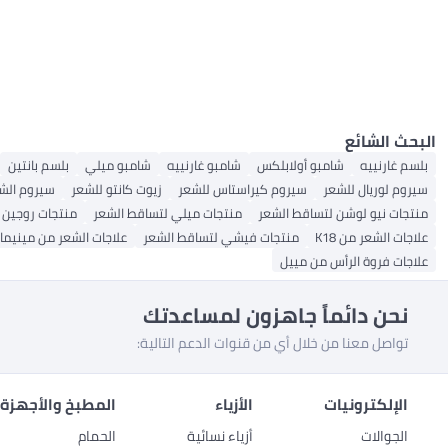
البحث الشائع
بلسم غارنييه
شامبو أولابلكس
شامبو غارنييه
شامبو ميلي
بلسم بانتين
سيروم لوريال للشعر
سيروم كيراستاس للشعر
زيوت كانتو للشعر
سيروم الشع
منتجات نيو لوشن لتساقط الشعر
منتجات ميلي لتساقط الشعر
منتجات روجين 
علاجات الشعر من K18
منتجات فيشي لتساقط الشعر
علاجات الشعر من مينيم
علاجات فروة الرأس من مييل
نحن دائماً جاهزون لمساعدتك
تواصل معنا من خلال أي من قنوات الدعم التالية:
الإلكترونيات
الأزياء
المطبخ والأجهزة 
الجوالات
أزياء نسائية
الحمام