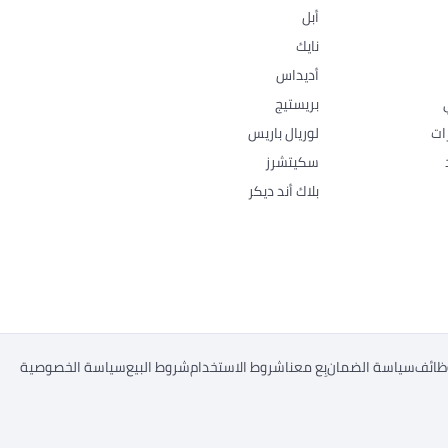
أبل
نايك
أديداس
بريستيج
ات
لوريال باريس
سكيتشرز
بلاك أند ديكر
ظائف
سياسة الضمان
بِع معنا
شروط الاستخدام
شروط البيع
سياسة الخصوصية