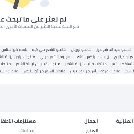
لم نعثر على ما تبحث ع
تابع البحث فلدينا الكثير من المنتجات الأخرى ا
شامبو هيد اند شولدرز
شامبو لوريال
شامبو للشعر جي كيه
بلسم كيراستاس
ر أورديناري
زيوت أولابلكس للشعر
سيروم الشعر ميلي
منتجات براون لإزالة ال
لتساقط الشعر
منتجات جيليت لإزالة الشعر
منتجات فيليبس لإزالة الشعر
منتجات
اليست
علاجات فروة الرأس من يوسيرين
علاجات الشعر من أولابلكس
علاجات الشع
المنزلية
الجمال
مستلزمات الأطفال
العطور
الحفاضات