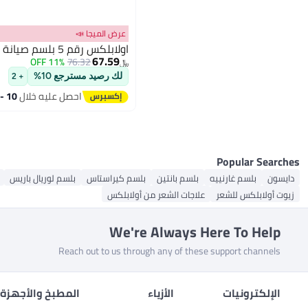
عرض الميجا 📣
اولابلكس رقم 5 بلسم صيانة الروابط الفاخر 250مل
67.59
11% OFF
76.32
﷼‏
لك رصيد مسترجع 10%
+ 2
احصل عليه خلال
10 - 11 اغسطس
Popular Searches
دايسون
بلسم غارنييه
بلسم بانتين
بلسم كيراستاس
بلسم لوريال باريس
زيوت أولابلكس للشعر
علاجات الشعر من أولابلكس
We're Always Here To Help
Reach out to us through any of these support channels
الإلكترونيات
الأزياء
المطبخ والأجهزة 