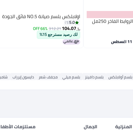
اولابلكس بلسم صيانة NO.5 فائق الجودة
5.0
1
104.07
66% OFF
312.21
﷼‏
لك رصيد مسترجع 15%
بلسم أولابلكس
بلسم دافينز
بلسم ميلي
مجفف شعر
دايسون إيرراب
شامب
المنزلية
الجمال
مستلزمات الأطفال