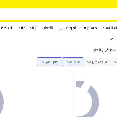
اء النساء
مستلزمات الأم والبيبي
الألعاب
أزياء الأولاد
الرياضة
بلكس
لسم في قطر
"
تارجت هير
البلسم
اولابلكس