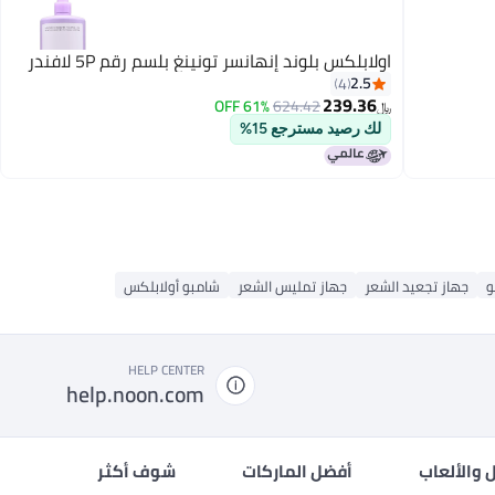
اولابلكس بلوند إنهانسر تونينغ بلسم رقم 5P لافندر
2.5
4
239.36
61% OFF
624.42
﷼‏
لك رصيد مسترجع 15%
و
جهاز تجعيد الشعر
جهاز تمليس الشعر
شامبو أولابلكس
HELP CENTER
help.noon.com
 والألعاب
أفضل الماركات
شوف أكثر