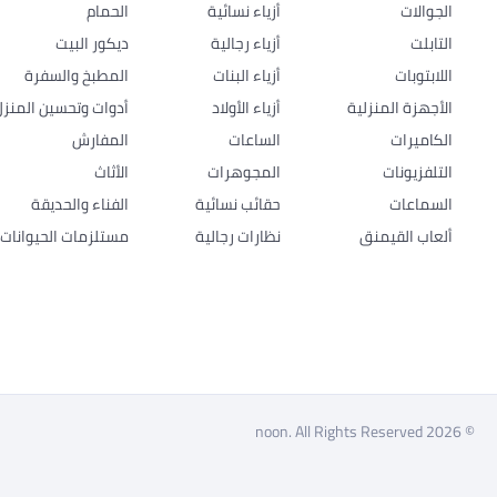
الجوالات
أزياء نسائية
الحمام
التابلت
أزياء رجالية
ديكور البيت
اللابتوبات
أزياء البنات
المطبخ والسفرة
الأجهزة المنزلية
أزياء الأولاد
أدوات وتحسين المنزل
الكاميرات
الساعات
المفارش
التلفزيونات
المجوهرات
الأثاث
السماعات
حقائب نسائية
الفناء والحديقة
ألعاب القيمنق
نظارات رجالية
مستلزمات الحيوانات ا
© 2026 noon. All Rights Reserved