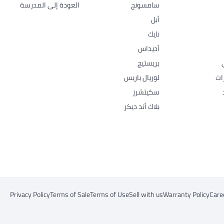
سامسونج
العودة إلى المدرسة
أبل
نايك
أديداس
بريستيج
ات
لوريال باريس
سكيتشرز
بلاك أند ديكر
Privacy Policy
Terms of Sale
Terms of Use
Sell with us
Warranty Policy
Care