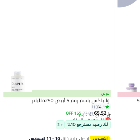
عرض
اولابلكس رقم 5P Blonde Enhancer Toning
اولابلكس بلسم رقم 5 أبيض 250ملليلتر
4.1
10
أقل سعر في السنة
65.52
15% OFF
77.81
تم بيع +10 مؤخرًا
﷼‏
أقل سعر في السنة
لك رصيد مسترجع 10%
+ 2
احصل عليه خلال
10 - 11 اغسطس