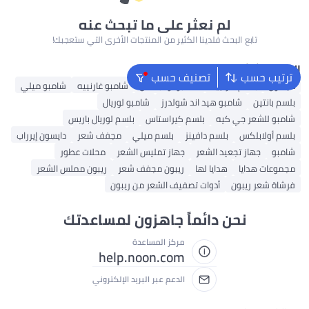
لم نعثر على ما تبحث عنه
تابع البحث فلدينا الكثير من المنتجات الأخرى التي ستعجبك!
البحث الشائع
ترتيب حسب
تصنيف حسب
دايسون
بلسم غارنييه
شامبو أولابلكس
شامبو غارنييه
شامبو ميلي
بلسم بانتين
شامبو هيد اند شولدرز
شامبو لوريال
شامبو للشعر جي كيه
بلسم كيراستاس
بلسم لوريال باريس
بلسم أولابلكس
بلسم دافينز
بلسم ميلي
مجفف شعر
دايسون إيرراب
شامبو
جهاز تجعيد الشعر
جهاز تمليس الشعر
محلات عطور
مجموعات هدايا
هدايا لها
ريبون مجفف شعر
ريبون مملس الشعر
فرشاة شعر ريبون
أدوات تصفيف الشعر من ريبون
نحن دائماً جاهزون لمساعدتك
مركز المساعدة
help.noon.com
الدعم عبر البريد الإلكتروني