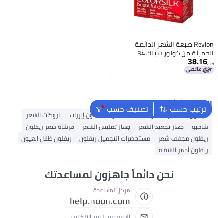
Revlon صبغة الشعر الدائمة
الجميلة من كولور سيلك 34
38.16
بورجندي عميق
﷼‏
البحث الشائع
ترتيب حسب
تصنيف حسب
دايسون
شمع الشعر
مجفف شعر
دايسون إيرراب
باروكات الشعر
شامبو
جهاز تجعيد الشعر
جهاز تمليس الشعر
فرشاة شعر ريفلون
ريفلون مجفف شعر
مستحضرات التجميل ريفلون
ريفلون ظلال العيون
ريفلون أحمر الشفاه
نحن دائماً جاهزون لمساعدتك
مركز المساعدة
help.noon.com
الدعم عبر البريد الإلكتروني