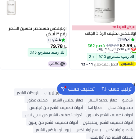
عرض الميجا 📣
اولابلكس مستحضر تحسين الشعر
اولابلكس تكثيف الرذاذ الجاف
رقم ٣ أبيض
4.4
19
4.4
14
#27 في بخاخات الشعر
67.59
79.78
182.07
خصم 62%
﷼‏
أقل سعر في 30 يوم
﷼‏
تم بيع +30 مؤخرًا
لك رصيد مسترجع 15%
#27 في بخاخات الشعر
لك رصيد مسترجع 10%
+ 2
احصل عليه خلال
11 - 12
اغسطس
البحث الشائع
ترتيب حسب
تصنيف حسب
دايسون
شمع الشعر
مجفف شعر
دايسون إيرراب
باروكات الشعر
شامبو
جهاز تجعيد الشعر
جهاز تمليس الشعر
محلات عطور
مجموعات هدايا
هدايا لها
أدوات تصفيف الشعر من فيليبس
أدوات تصفيف الشعر دايسون
أدوات تصفيف الشعر من بيبي ليس
أدوات تصفيف الشعر ريمنجتون
أدوات تصفيف الشعر من ريبون
شامبو أولابلكس
بلسم أولابلكس
زيوت أولابلكس للشعر
علاجات الشعر من أولابلكس