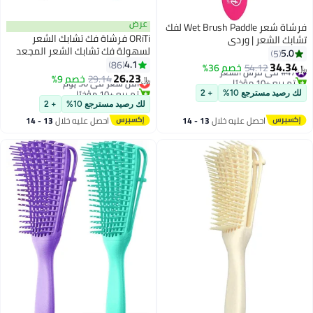
عرض
فرشاة شعر Wet Brush Paddle لفك
ORiTi فرشاة فك تشابك الشعر
تشابك الشعر | وردي
لسهولة فك تشابك الشعر المجعد
5.0
5
بما في ذلك الشعر المموج والمجعد
4.1
86
34.34
#47 في فرش الشعر
54.12
خصم 36%
﷼‏
والشعر المتعرج من أمريكا
26.23
تم بيع +10 مؤخرًا
أقل سعر في 30 يوم
29.14
خصم 9%
﷼‏
الأفريقية.
#47 في فرش الشعر
تم بيع +10 مؤخرًا
لك رصيد مسترجع 10%
+ 2
أقل سعر في 30 يوم
لك رصيد مسترجع 10%
+ 2
احصل عليه خلال
13 - 14
احصل عليه خلال
13 - 14
اغسطس
اغسطس