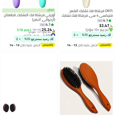
عرض
ORiTi فرشاة فك تشابك الشعر
أوريتي فرشاة فك التشابك، قطعتان
فليكسي 4 سي، فرشاة لفك تشابك
(أرجواني، أخضر)
الشعر للشعر المجعد والشعر
4.1
86
4.1
الكثيف الرطب، بيج
86
32.47
﷼‏
25.24
تم بيع +10 مؤخرًا
30.18
خصم 16%
﷼‏
تم بيع +10 مؤخرًا
#39 في فرش الشعر
لك رصيد مسترجع 10%
+ 2
أقل سعر في 30 يوم
لك رصيد مسترجع 10%
+ 2
تم بيع +10 مؤخرًا
احصل عليه خلال
13 - 14
احصل عليه خلال
13 - 14
#39 في فرش الشعر
اغسطس
اغسطس