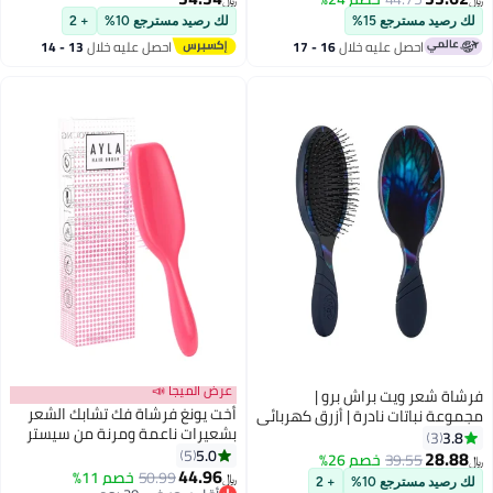
﷼‏
﷼‏
تشابك الشعر بلطف وخالي من الألم
الشعر العادي - مقبض ABS مضاد
لك رصيد مسترجع 15%
لك رصيد مسترجع 10%
+ 2
- تقلل من تكسر الشعر وتشابكه -
للكهرباء الساكنة لتجفيف الشعر
احصل عليه خلال
16 - 17
احصل عليه خلال
13 - 14
مثالية للشعر الرطب والجاف، لجميع
وتصفيفه
اغسطس
اغسطس
أنواع الشعر
عرض الميجا 📣
فرشاة شعر ويت براش برو |
أخت يونغ فرشاة فك تشابك الشعر
مجموعة نباتات نادرة | أزرق كهربائي
بشعيرات ناعمة ومرنة من سيستر
3.8
3
يونج (وردي)
5.0
5
28.88
39.55
خصم 26%
﷼‏
44.96
50.99
خصم 11%
﷼‏
لك رصيد مسترجع 10%
+ 2