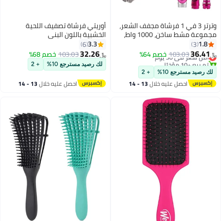
وترتر 3 في 1 فرشاة مجفف الشعر،
أوريتي فرشاة تصفيف اللحية
مجموعة مشط ساخن، 1000 واط،
الخشبية باللون البني
أداة تجعيد الشعر بالهواء الساخن
3.3
1.8
6
3
وأداة تصفيف الشعر، فرشاة تجعيد
32.26
36.41
أقل سعر في 30 يوم
103.03
خصم 64%
103.03
خصم 68%
﷼‏
﷼‏
مناسبة لأنواع الشعر النسائية
تم بيع +10 مؤخرًا
لك رصيد مسترجع 10%
+ 2
أقل سعر في 30 يوم
لك رصيد مسترجع 10%
+ 2
احصل عليه خلال
13 - 14
احصل عليه خلال
13 - 14
اغسطس
اغسطس