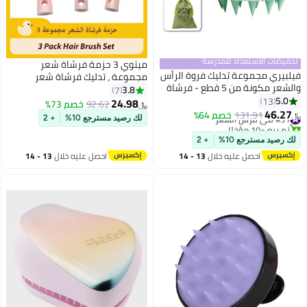
تخفيضات الاستعداد للمدرسة
ميتوي 3 حزمة فرشاة شعر
فيلبيري مجموعة تدليك فروة الرأس
مجموعة ، تدليك فرشاة شعر
والشعر مكونة من 5 قطع - فرشاة
منحنى فرشاة فرشاة مستديرة ،
3.8
7
شامبو، فرشاة فك تشابك الشعر،
5.0
13
للنساء الرجال ، مناسبة ل الرطب
24.98
92.62
خصم 73%
﷼‏
مشط واسع الأسنان، وزجاجة لوضع
46.27
الجاف هاي
#31 في فرش الشعر
131.91
خصم 64%
﷼‏
لك رصيد مسترجع 10%
+ 2
الزيت، مجموعة كاملة للعناية
تم بيع +10 مؤخرًا
#31 في فرش الشعر
بالشعر
لك رصيد مسترجع 10%
+ 2
احصل عليه خلال
13 - 14
احصل عليه خلال
13 - 14
اغسطس
اغسطس