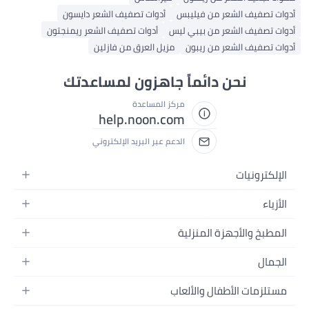
أدوات تصفيف الشعر من فيليبس
أدوات تصفيف الشعر دايسون
أدوات تصفيف الشعر من بيبي ليس
أدوات تصفيف الشعر ريمنجتون
أدوات تصفيف الشعر من ريبون
مزيل العرق من فازلين
نحن دائماً جاهزون لمساعدتك
مركز المساعدة
help.noon.com
الدعم عبر البريد الإلكتروني
الإلكترونيات
الجوالات
الأزياء
التابلت
أزياء نسائية
المطبخ والأجهزة المنزلية
اللابتوبات
أزياء رجالية
الحمام
الأجهزة المنزلية
الجمال
أزياء البنات
ديكور البيت
الكاميرات
العطور
أزياء الأولاد
مستلزمات الأطفال والألعاب
المطبخ والسفرة
التلفزيونات
المكياج
الساعات