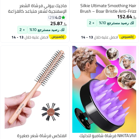
Silkie Ultimate Smoothing Hair
ماجيك بيوتي فرشاة الشعر
Brush – Boar Bristle Anti-Frizz
الإسفنجية لشعر متباعد كالفزاعة
152.64
Detangling Brush for All Hair Types
أسود/أزرق/ أحمر
4.0
29
﷼‏
(Tortoiseshell)
25.87
لك رصيد مسترجع 10%
+ 2
﷼‏
لك رصيد مسترجع 10%
+ 2
احصل عليه خلال
13 - 14
احصل عليه خلال
13 - 14
اغسطس
اغسطس
NIKITA.VIVI فرشاة شامبو لتدليك
انفلكس فرشاة شعر صغيرة