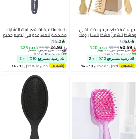
عربست 4 قطع مجموعة فراشي
Onetech فرشاة شعر لفك التشابك
ومشط للشعر، مشط للنساء وفك
مصممة للمساعدة في تنعيم جميع
تشابك الشعر، رائعة على جميع أنواع
أنواع الشعر المتشابك
5.0
5.0
1
2
الشعر، صديقة للبيئة ومصنوعة
24.93
40.59
أقل سعر في 30 يوم
50.99
خصم 20%
#29 في فرش الشعر
33.30
خصم 25%
﷼‏
﷼‏
يدوياً للنساء والرجال والأطفال، 100٪
تم بيع +10 مؤخرًا
تم بيع +10 مؤخرًا
خيزران
أقل سعر في 30 يوم
#29 في فرش الشعر
لك رصيد مسترجع 10%
+ 2
لك رصيد مسترجع 10%
+ 2
احصل عليه خلال
13 - 14
احصل عليه خلال
13 - 14
اغسطس
اغسطس