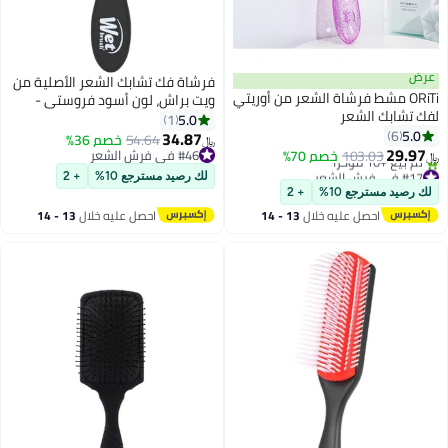
عرض
فرشاة فك تشابك الشعر الأصلية من
ORiTi مشط فرشاة الشعر من أوريتي
ويت براش، لون أسود فروستي -
لفك تشابك الشعر
شعيرات IntelliFlex فائقة النعومة -
5.0
1
5.0
6
فرشاة فك تشابك الشعر تنزلق
34.87
54.64
خصم 36%
﷼‏
29.97
بسلاسة عبر التشابكات لجميع أنواع
103.03
خصم 70%
#46 في فرش الشعر
﷼‏
#17 في فرش الشعر
#46 في فرش الشعر
الشعر (الرطب والجاف والتالف) -
لك رصيد مسترجع 10%
+ 2
أقل سعر في 30 يوم
للنساء والرجال
لك رصيد مسترجع 10%
+ 2
تم بيع +10 مؤخرًا
احصل عليه خلال
13 - 14
احصل عليه خلال
13 - 14
#17 في فرش الشعر
اغسطس
اغسطس