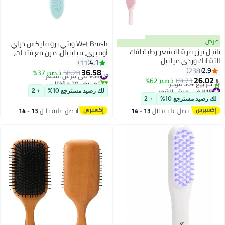
عرض
Wet Brush ويتي برو فليكس دراي
تانجل تيزر فرشاة شعر رطبة لفك
أومبري، ميلينيال، مرن مع فتحات،
التشابك وردي ميلنيل
تجفيف أسرع، تصميم مريح، لفروة
4.1
11
2.9
238
الرأس، آمن مع حرارة فليكس،
36.58
#34 في فرش الشعر
58.28
خصم 37%
﷼‏
26.02
شعيرات، تجفيف بالهواء، تصميم
69.73
خصم 62%
تم بيع +20 مؤخرًا
﷼‏
#15 في فرش الشعر
#34 في فرش الشعر
مفتوح مع فتحات، إزالة سريعة
لك رصيد مسترجع 10%
+ 2
أقل سعر في 30 يوم
للرطوبة
لك رصيد مسترجع 10%
+ 2
تم بيع +30 مؤخرًا
احصل عليه خلال
13 - 14
احصل عليه خلال
13 - 14
#15 في فرش الشعر
اغسطس
اغسطس