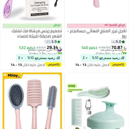
عرض الميجا 📣
عرض
تانجل تيزر المنتج النهائي ديساتنجلر -
تصميم زينس فرشاة فك تشابك
روز
الشعر صديقة للبيئة للنساء
#5 في فرش الشعر
والأطفال والرجال - لطيفة على
3.9
5.0
35
4
أقل سعر في 7 يوم
الشعر وفروة الرأس - مثالية للشعر
29.34
70.87
بتخلّص بسرعة
119.93
خصم 40%
#4 في فرش الشعر
43.51
خصم 32%
﷼‏
﷼‏
المستقيم والمجعد والمبلل باللون
تم بيع +60 مؤخرًا
تم بيع +120 مؤخرًا
#5 في فرش الشعر
#4 في فرش الشعر
البيج والوردي والأزرق والأسود
لك رصيد مسترجع 10%
+ 2
لك رصيد مسترجع 10%
+ 2
احصل عليه خلال
13 - 14
احصل عليه خلال
13 - 14
اغسطس
اغسطس