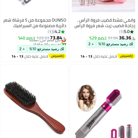
وانمي مشط قضيب فروة الرأس ،
DUNISO مجموعة من 5 فرشاة شعر
زجاجة قضيب زيت شعر فروة الرأس
دائرية مصنوعة من السيراميك
المحمولة ، فرشاة مدلك فروة
لتصفيف الشعر، فرشاة شعر دائرية
4.2
5.0
13
1
الرأس لنمو الشعر والعناية به
سيراميكية، مجموعة أدوات فرشاة
73.84
36.36
51.94
خصم 29%
123.33
أقل سعر في السنة
خصم 40%
﷼‏
﷼‏
(وردي)
تجعيد الشعر، شكل جميل، لتجفيف
تم بيع +10 مؤخرًا
لك رصيد مسترجع 10%
+ 2
أقل سعر في السنة
الشعر، التجعيد والتصفيف (19 مم
لك رصيد مسترجع 10%
+ 2
25 مم 32 مم 45 مم 53 مم)
احصل عليه خلال
13 - 14
احصل عليه خلال
13 - 14
اغسطس
اغسطس