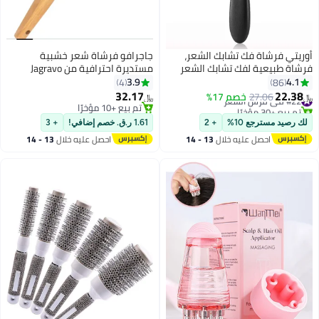
أوريتي فرشاة فك تشابك الشعر،
جاجرافو فرشاة شعر خشبية
فرشاة طبيعية لفك تشابك الشعر
مستديرة احترافية من Jagravo
المجعد والمجعد، لون أسود
للتجفيف والتصفيف
3.9
4.1
4
86
32.17
22.38
#22 في فرش الشعر
27.06
خصم 17%
﷼‏
﷼‏
تم بيع +30 مؤخرًا
تم بيع +10 مؤخرًا
#22 في فرش الشعر
تم بيع +10 مؤخرًا
لك رصيد مسترجع 10%
+ 2
1.61 ر.ق. خصم إضافي!
+ 3
احصل عليه خلال
13 - 14
احصل عليه خلال
13 - 14
اغسطس
اغسطس