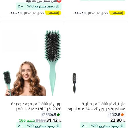
أقل سعر في 30 يوم
أقل سعر في 30 يوم
لك رصيد مسترجع 10%
+ 2
احصل عليه خلال
13 - 14
احصل عليه خلال
13 - 14
اغسطس
اغسطس
وان تيك فرشاة شعر حرارية
بوبي فرشاة شعر مجعد جديدة
مستديرة من ون تك – 34 ملم أسود
2026، فرشاة تصفيف الشعر
| فرشاة احترافية مقاومة للحرارة
المرتدة، فرشاة فك تشابك الشعر
4.5
2.8
253
10
لتجفيف الشعر وتكثيفه وتصفيفه
الرطب والجاف، الأداة الأساسية
31.12
22.90
91.58
خصم 66%
﷼‏
﷼‏
بسلاسة
لتشكيل وتصفيف تجعيد الشعر،
لك رصيد مسترجع 10%
+ 2
لك رصيد مسترجع 10%
+ 2