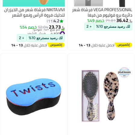
VEGA PROFESSIONAL فرشاة شعر
NIKITA.VIVI فرشاة شعر من الخيزران
دائرية برو فوليوم من فيغا
لتدليك فروة الرأس ونمو الشعر
36.42
71.81
خصم 49%
بروفيشينال لتجفيف الشعر وتصفيفه
مضادة للتجاعيد وخالية من الكهرباء
4.2
11
﷼‏
الساكنة لفرشاة الشعر السميكة
23.73
52.04
خصم 54%
لك رصيد مسترجع 10%
+ 2
﷼‏
والرقيقة والمجعدة والجافة فرشاة
#30 في فرش الشعر
أقل سعر في 30 يوم
خشبية لفك تشابك الشعر للنساء
لك رصيد مسترجع 10%
+ 2
تم بيع +10 مؤخرًا
والرجال والأطفال فرشاة فك التشابك
احصل عليه خلال
13 - 14
احصل عليه خلال
13 - 14
#30 في فرش الشعر
المسطحة
اغسطس
اغسطس