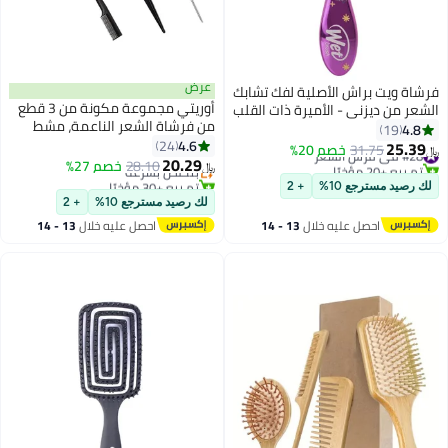
عرض
فرشاة ويت براش الأصلية لفك تشابك
أوريتي مجموعة مكونة من 3 قطع
الشعر من ديزني - الأميرة ذات القلب
من فرشاة الشعر الناعمة، مشط
الكامل - ياسمين، بنفسجي غامق -
4.8
19
#9 في فرش الشعر
تمشيط الشعر، مشط ذو حافة حادة،
4.6
لجميع أنواع الشعر - شعيرات
24
25.39
#28 في فرش الشعر
31.75
خصم 20%
أقل سعر في 30 يوم
﷼‏
مشط تزيين الشعر، مشط ذيل فأر
20.29
IntelliFlex فائقة النعومة تنزلق
تم بيع +20 مؤخرًا
28.10
بتخلّص بسرعة
خصم 27%
﷼‏
قوي للنساء والأطفال
#28 في فرش الشعر
بسهولة خلال التشابك
تم بيع +30 مؤخرًا
لك رصيد مسترجع 10%
+ 2
#9 في فرش الشعر
لك رصيد مسترجع 10%
+ 2
احصل عليه خلال
13 - 14
احصل عليه خلال
13 - 14
اغسطس
اغسطس