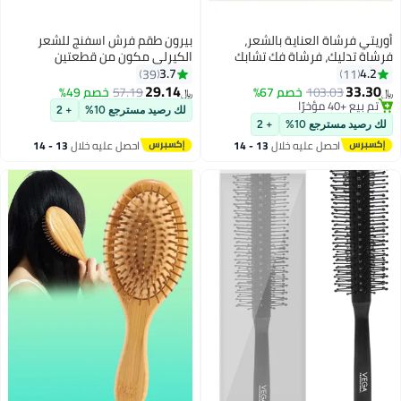
أوريتي فرشاة العناية بالشعر،
بيرون طقم فرش اسفنج للشعر
فرشاة تدليك، فرشاة فك تشابك
الكيرلي مكون من قطعتين
الشعر الرطب أو الجاف، فرشاة شعر
3.7
4.2
39
11
ناعمة مبطنة لجميع أنواع الشعر
29.14
33.30
103.03
خصم 67%
57.19
خصم 49%
﷼‏
﷼‏
تم بيع +40 مؤخرًا
لك رصيد مسترجع 10%
+ 2
تم بيع +40 مؤخرًا
لك رصيد مسترجع 10%
+ 2
احصل عليه خلال
13 - 14
احصل عليه خلال
13 - 14
اغسطس
اغسطس