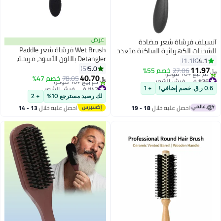
عرض
آنسيلف فرشاة شعر مضادة
Wet Brush فرشاة شعر Paddle
للشحنات الكهربائية الساكنة متعدد
Detangler باللون الأسود، مريحة،
الألوان 4.00سم
4.1
1.1K
سهلة الإمساك، خالية من التوتر،
5.0
5
11.97
27.06
خصم 55%
﷼‏
شعيرات Intelliflex، تنظيف بالفرشاة،
40.70
#36 في فرش الشعر
78.05
خصم 47%
﷼‏
فك تشابك الشعر بسهولة، أنحف،
بتخلّص بسرعة
#42 في فرش الشعر
0.6 ر.ق. خصم إضافي!
+ 1
تم بيع +10 مؤخرًا
أقل سعر في 30 يوم
أقوى، مرنة وخالية من التشابك
لك رصيد مسترجع 10%
+ 2
#36 في فرش الشعر
تم بيع +10 مؤخرًا
احصل عليه خلال
18 - 19
احصل عليه خلال
13 - 14
#42 في فرش الشعر
اغسطس
اغسطس