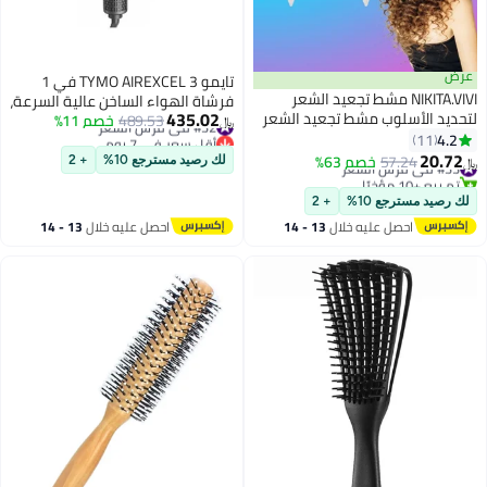
عرض
تايمو TYMO AIREXCEL 3 في 1
NIKITA.VIVI مشط تجعيد الشعر
فرشاة الهواء الساخن عالية السرعة،
435.02
لتحديد الأسلوب مشط تجعيد الشعر
#32 في فرش الشعر
489.53
خصم 11%
مصفف الشعر وفرد الشعر
﷼‏
الأفضل مع أسنان فرشاة الشعر
أقل سعر في 7 يوم
4.2
11
#32 في فرش الشعر
لتصفيف وتشكيل وتقليل الشد
20.72
#33 في فرش الشعر
57.24
خصم 63%
لك رصيد مسترجع 10%
+ 2
﷼‏
وفصل التجاعيد للحصول على تجاعيد
تم بيع +10 مؤخرًا
#33 في فرش الشعر
محددة.
لك رصيد مسترجع 10%
+ 2
احصل عليه خلال
13 - 14
احصل عليه خلال
13 - 14
اغسطس
اغسطس