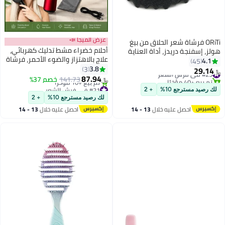
عرض الميجا 📣
ORiTi فرشاة شعر الحلاق من بيغ
أحلام خضراء مشط تدليك كهربائي،
هولز، إسفنجة دريدز، أداة العناية
علاج بالاهتزاز والضوء الأحمر، فرشاة
بالشعر المموج الأفرو، قطعة واحدة
4.1
45
تدليك فروة الرأس لتحفيز نمو الشعر،
3.8
3
29.14
#25 في فرش الشعر
﷼‏
أداة وضع الزيت السائل المضاد
87.94
تم بيع +40 مؤخرًا
141.73
خصم 37%
﷼‏
لتساقط الشعر
#25 في فرش الشعر
#21 في فرش الشعر
لك رصيد مسترجع 10%
+ 2
أقل سعر في السنة
لك رصيد مسترجع 10%
+ 2
تم بيع +10 مؤخرًا
احصل عليه خلال
13 - 14
احصل عليه خلال
13 - 14
#21 في فرش الشعر
اغسطس
اغسطس