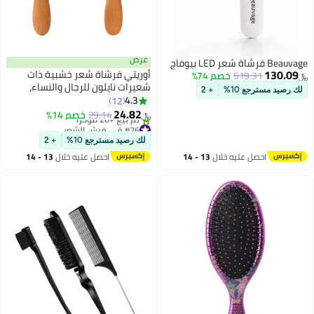
عرض
Beauvage فرشاة شعر LED بيوفاج
130.09
أوريتي فرشاة شعر خشبية ذات
519.31
خصم 74%
﷼‏
شعيرات نايلون للرجال والنساء،
لك رصيد مسترجع 10%
+ 2
فرشاة شعر خشبية كبيرة الحجم
4.3
12
لفك التشابك
24.82
29.14
خصم 14%
﷼‏
#26 في فرش الشعر
أقل سعر في 30 يوم
لك رصيد مسترجع 10%
+ 2
تم بيع +20 مؤخرًا
احصل عليه خلال
13 - 14
احصل عليه خلال
13 - 14
#26 في فرش الشعر
اغسطس
اغسطس