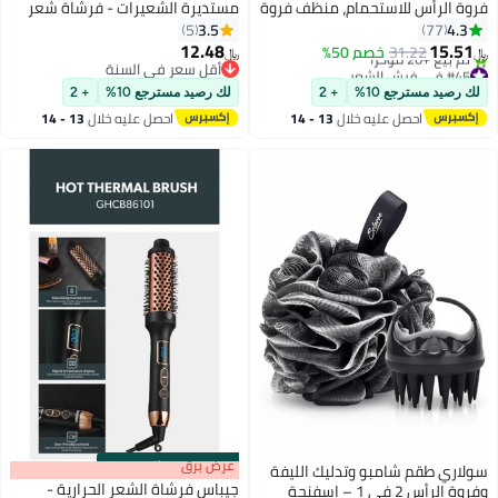
فروة الرأس للاستحمام، منظف فروة
مستديرة الشعيرات - فرشاة شعر
الرأس بشعيرات سيليكون ناعمة
مجعد، أداة تدليك فروة الرأس، أداة
3.5
4.3
5
77
لنمو الشعر وعلاج القشرة، فرشاة
فك تشابك الشعر للرجال والنساء،
12.48
15.51
31.22
خصم 50%
﷼‏
﷼‏
رأس للعناية بالشعر بالزيت الجاف
فرشاة تصفيف بمقبض خشبي
#45 في فرش الشعر
أقل سعر في السنة
أقل سعر في 30 يوم
الرطب لجميع أنواع الشعر
أقل سعر في السنة
لك رصيد مسترجع 10%
+ 2
لك رصيد مسترجع 10%
+ 2
تم بيع +20 مؤخرًا
احصل عليه خلال
13 - 14
احصل عليه خلال
13 - 14
#45 في فرش الشعر
اغسطس
اغسطس
s
00
:
m
عرض برق
00
·
باقي 100%
سولاري طقم شامبو وتدليك الليفة
جيباس فرشاة الشعر الحرارية -
وفروة الرأس 2 في 1 – إسفنجة