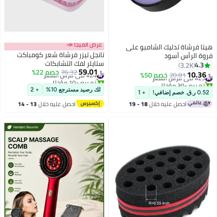
عرض الميجا 📣
هيتا فرشاة تدليك الشامبو على
تانجل تيزر فرشاة شعر كومباكت
فروة الرأس أسود
ستايلر لفك التشابكات
4.3
3.2K
59.01
#24 في فرش الشعر
76.32
خصم 22%
10.36
#23 في فرش الشعر
20.81
خصم 50%
﷼‏
﷼‏
تم بيع +10 مؤخرًا
تم بيع +30 مؤخرًا
#24 في فرش الشعر
#23 في فرش الشعر
لك رصيد مسترجع 10%
+ 2
0.52 ر.ق. خصم إضافي!
+ 1
احصل عليه خلال
18 - 19
احصل عليه خلال
13 - 14
اغسطس
اغسطس