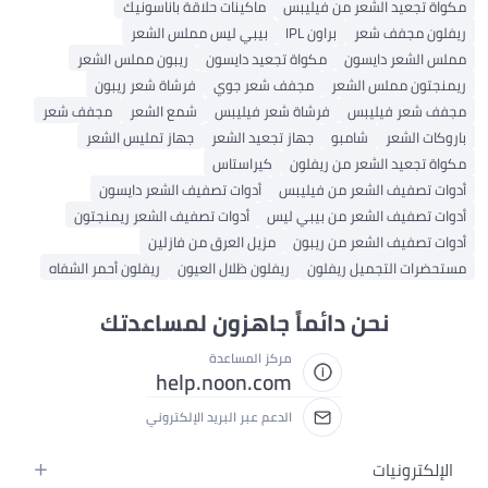
مكواة تجعيد الشعر من فيليبس
ماكينات حلاقة باناسونيك
ريفلون مجفف شعر
براون IPL
بيبي ليس مملس الشعر
مملس الشعر دايسون
مكواة تجعيد دايسون
ريبون مملس الشعر
ريمنجتون مملس الشعر
مجفف شعر جوي
فرشاة شعر ريبون
مجفف شعر فيليبس
فرشاة شعر فيليبس
شمع الشعر
مجفف شعر
باروكات الشعر
شامبو
جهاز تجعيد الشعر
جهاز تمليس الشعر
مكواة تجعيد الشعر من ريفلون
كيراستاس
أدوات تصفيف الشعر من فيليبس
أدوات تصفيف الشعر دايسون
أدوات تصفيف الشعر من بيبي ليس
أدوات تصفيف الشعر ريمنجتون
أدوات تصفيف الشعر من ريبون
مزيل العرق من فازلين
مستحضرات التجميل ريفلون
ريفلون ظلال العيون
ريفلون أحمر الشفاه
نحن دائماً جاهزون لمساعدتك
مركز المساعدة
help.noon.com
الدعم عبر البريد الإلكتروني
الإلكترونيات