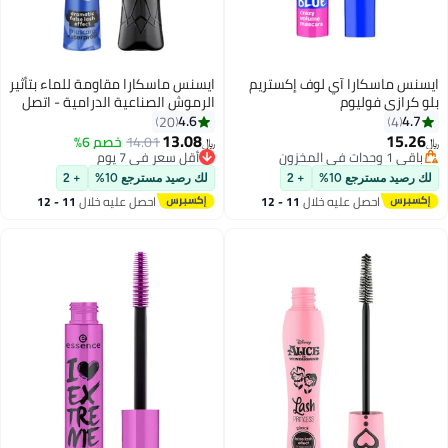
ايسنس ماسكارا آي لوف إكستريم
ايسنس ماسكارا مقاومة للماء بتأثير
بلو كرازي فوليوم
الرموش الصناعية الدرامية - اتصل
بي ملكة
4.6
4.7
20
4
13.08
15.26
14.01
خصم 6%
﷼‏
﷼‏
باقي 1 وحدات في المخزون
أقل سعر في 7 يوم
باقي 1 وحدات في المخزون
أقل سعر في 7 يوم
لك رصيد مسترجع 10%
+ 2
لك رصيد مسترجع 10%
+ 2
احصل عليه خلال
11 - 12
احصل عليه خلال
11 - 12
اغسطس
اغسطس