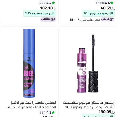
أسود 03
4.4
4.4
422
2.8K
182.18
40.59
﷼‏
﷼‏
3
8
لك رصيد مسترجع 15%
لك رصيد مسترجع 15%
احصل عليه خلال
14 - 15
اغسطس
ايسنس ماسكارا فوليوم ستايليست
ايسنس ماسكارا جيت بيج لاشيز
لتثبيت الرموش ولفها وتدوم لـ 18
المقاومة للماء والمعززة لتكثيف
130.09
ساعة أسود
الرموش أسود
4.2
381
﷼‏