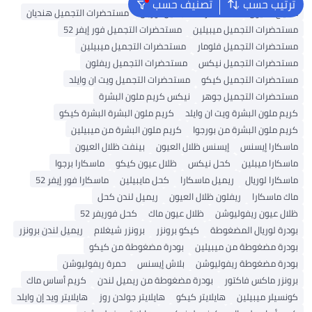
ترتيب حسب
تصنيف حسب
مكياج العيون
مستحضرات التجميل لوريال
مستحضرات التجميل هنديان
مستحضرات التجميل ميبيلين
مستحضرات التجميل فور إيفر 52
مستحضرات التجميل فلومار
مستحضرات التجميل ميبيلين
مستحضرات التجميل نيكس
مستحضرات التجميل ريفلون
مستحضرات التجميل كيكو
مستحضرات التجميل ويت ان وايلد
مستحضرات التجميل جوهر
نيكس كريم ملون البشرة
كريم ملون البشرة ويت ان وايلد
كريم ملون البشرة البشرة كيكو
كريم ملون البشرة من بورجوا
كريم ملون البشرة من ميبيلين
ماسكارا إيسنس
إيسنس ظلال العيون
بينفت ظلال العيون
ماسكارا ميبلين
كحل نيكس
ظلال عيون كيكو
ماسكارا برجوا
ماسكارا لوريال
ريميل ماسكارا
كحل مايبيلين
ماسكارا فور إيفر 52
ماك ماسكارا
ريفلون ظلال العيون
ريميل لندن كحل
ظلال عيون ريفوليوشن
ظلال عيون ماك
كحل فوريفر 52
بودرة لوريال المضغوطة
كيكو برونزر
برونزر شيغلام
ريميل لندن برونزر
بودرة مضغوطة من ميبيلين
بودرة مضغوطة من كيكو
بودرة مضغوطة ريفوليوشن
بلاش إيسنس
حمرة ريفوليوشن
برونزر ماكس فاكتور
بودرة مضغوطة من ريميل لندن
كريم أساس ماك
كونسيلر ميبيلين
هايلايتر كيكو
هايلايتر جولدن روز
هايلايتر ويد إن وايلد