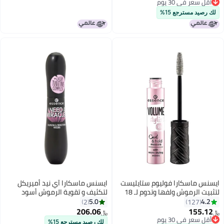
أقل سعر في 30 يوم
أقل سعر في 30 يوم
لك رصيد مسترجع 15%
ايسنس ماسكارا فوليوم ستايليست
ايسنس ماسكارا آي نيد أميريكل
لتثبيت الرموش ولفها وتدوم لـ 18
لتكثيف و تقوية الرموش أسود
ساعة أسود
5.0
4.2
2
127
206.06
155.12
﷼‏
﷼‏
أقل سعر في 30 يوم
لك رصيد مسترجع 15%