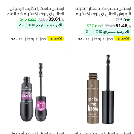
ايسنس مجموعة ماسكارا تكثيف
ايسنس ماسكارا تكثيف الرموش
الرموش العالي آي لوف إكستريم
العالي آي لوف إكستريم ضد الماء
39.61
ضد الماء من إيسنس من 4 قطع
أسود
72.85
خصم 45%
5.0
2
﷼‏
أسود
61.46
98.40
خصم 37%
لك رصيد مسترجع 10%
+ 2
﷼‏
لك رصيد مسترجع 10%
+ 2
احصل عليه خلال
11 - 12
احصل عليه خلال
11 - 12
اغسطس
اغسطس
ايسنس ماسكارا جل ميك مي براو
ايسنس ماسكارا آي نيد أميريكل