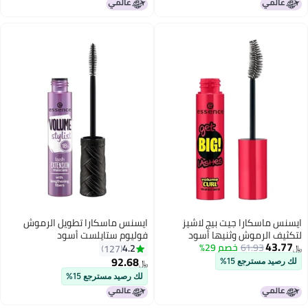
ايسنس ماسكارا جيت بيج لاشيز
ايسنس ماسكارا تطويل الرموش
لتكثيف الرموش وثنيها أسود
فوليوم ستايلست أسود
43.77
61.93
خصم 29%
4.2
127
﷼‏
92.68
لك رصيد مسترجع 15%
﷼‏
لك رصيد مسترجع 15%