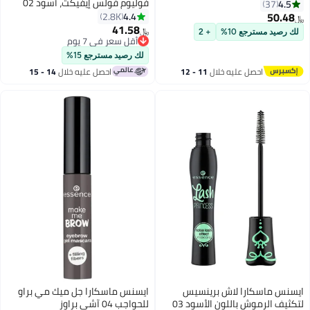
فوليوم فولس إيفيكت، أسود 02
4.5
37
أسود 02
50.48
4.4
2.8K
﷼‏
41.58
﷼‏
لك رصيد مسترجع 10%
+ 2
8
أقل سعر في 7 يوم
أقل سعر في 7 يوم
لك رصيد مسترجع 15%
احصل عليه خلال
11 - 12
احصل عليه خلال
14 - 15
اغسطس
اغسطس
ايسنس ماسكارا لاش برينسيس
ايسنس ماسكارا جل ميك مي براو
لتكثيف الرموش باللون الأسود 03
للحواجب 04 آشي براوز