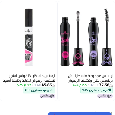
ايسنس مجموعة ماسكارا لاش
ايسنس ماسكارا ذا فولس لاشيز
برينسس لثني وتكثيف الرموش
لتكثيف الرموش للغاية وثنيها أسود
45.85
77.58
102.51
خصم 24%
وماسكارا لاش برينسس لإبراز كثافة
61.40
خصم 25%
﷼‏
﷼‏
الرموش أسود
لك رصيد مسترجع 15%
لك رصيد مسترجع 15%
البحث الشائع