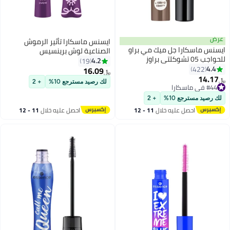
عرض
ايسنس ماسكارا تأثير الرموش
ايسنس ماسكارا جل ميك مي براو
الصناعية لوش برينسيس
للحواجب 05 تشوكلتي براوز
4.2
19
4.4
422
16.09
﷼‏
3
14.17
﷼‏
لك رصيد مسترجع 10%
+ 2
#44 في ماسكارا
#44 في ماسكارا
لك رصيد مسترجع 10%
+ 2
احصل عليه خلال
11 - 12
احصل عليه خلال
11 - 12
اغسطس
اغسطس