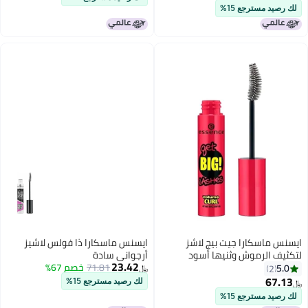
أقل سعر في 30 يوم
لك رصيد مسترجع 15%
ايسنس ماسكارا جيت بيج لاشز
ايسنس ماسكارا ذا فولس لاشيز
لتكثيف الرموش وثنيها أسود
أرجواني سادة
23.42
71.81
خصم 67%
5.0
2
﷼‏
67.13
لك رصيد مسترجع 15%
﷼‏
لك رصيد مسترجع 15%