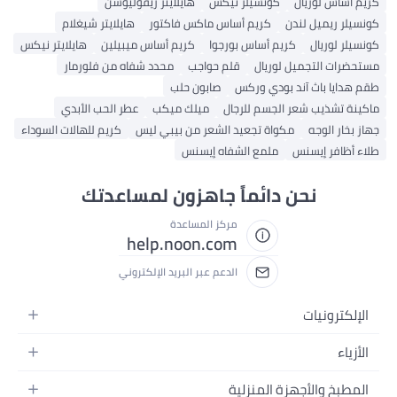
كريم أساس لوريال
كونسيلر نيكس
هايلايتر ريفوليوشن
كونسيلر ريميل لندن
كريم أساس ماكس فاكتور
هايلايتر شيغلام
كونسيلر لوريال
كريم أساس بورجوا
كريم أساس ميبيلين
هايلايتر نيكس
مستحضرات التجميل لوريال
قلم حواجب
محدد شفاه من فلورمار
طقم هدايا باث آند بودي وركس
صابون حلب
ماكينة تشذيب شعر الجسم للرجال
ميلك ميكب
عطر الحب الأبدي
جهاز بخار الوجه
مكواة تجعيد الشعر من بيبي ليس
كريم للهالات السوداء
طلاء أظافر إيسنس
ملمع الشفاه إيسنس
نحن دائماً جاهزون لمساعدتك
مركز المساعدة
help.noon.com
الدعم عبر البريد الإلكتروني
الإلكترونيات
الجوالات
الأزياء
التابلت
أزياء نسائية
المطبخ والأجهزة المنزلية
اللابتوبات