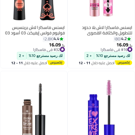
ايسنس ماسكارا لاش بلا حدود
ايسنس ماسكارا لاش برينسيس
للتطويل والكثافة القصوى
فوليوم فولس إيفيكت 03 أسود 03
أسود
4.4
4.2
2.8K
80
16.09
16.09
﷼‏
﷼‏
8
#16 في ماسكارا
#32 في ماسكارا
باقي 7 وحدات في المخزون
باقي 6 وحدات في المخزون
لك رصيد مسترجع 10%
+ 2
لك رصيد مسترجع 10%
+ 2
#16 في ماسكارا
#32 في ماسكارا
احصل عليه خلال
11 - 12
احصل عليه خلال
11 - 12
اغسطس
اغسطس