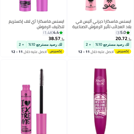
ايسنس ماسكارا ديزني أليس في
ايسنس ماسكارا آي لاف إكستريم
بلاد العجائب تأثير الرموش الصناعية
لتكثيف الرموش
برنسيس 01
4.4
5.0
1.4K
3
38.57
20.72
﷼‏
﷼‏
6
لك رصيد مسترجع 10%
+ 2
لك رصيد مسترجع 10%
+ 2
احصل عليه خلال
11 - 12
احصل عليه خلال
11 - 12
اغسطس
اغسطس