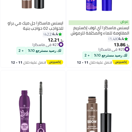
عرض
ايسنس ماسكارا جل ميك مي براو
ايسنس ماسكارا آي لوف إكستريم
للحواجب 02 حواجب بنية
المقاومة للماء والمكثفة للرموش
4.4
422
أسود 02
4.4
1.4K
12.21
﷼‏
3
6
13.86
#27 في ماسكارا
﷼‏
#25 في ماسكارا
#27 في ماسكارا
لك رصيد مسترجع 10%
+ 2
#25 في ماسكارا
لك رصيد مسترجع 10%
+ 2
احصل عليه خلال
11 - 12
احصل عليه خلال
11 - 12
اغسطس
اغسطس