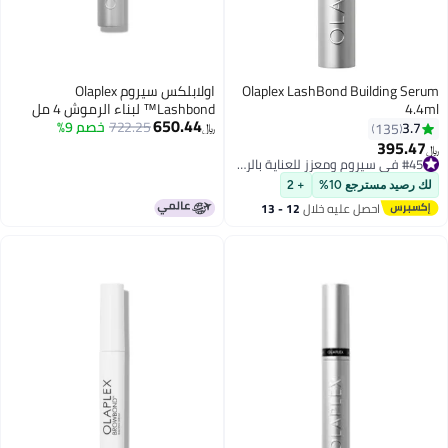
Olaplex LashBond Building Serum
اولابلكس سيروم Olaplex
4.4ml
Lashbond™ لبناء الرموش 4 مل
650.44
722.25
خصم 9%
3.7
135
﷼‏
395.47
﷼‏
#45 في سيروم ومعزز للعناية بالرموش
#45 في سيروم ومعزز للعناية بالرموش
لك رصيد مسترجع 10%
+ 2
احصل عليه خلال
12 - 13
اغسطس