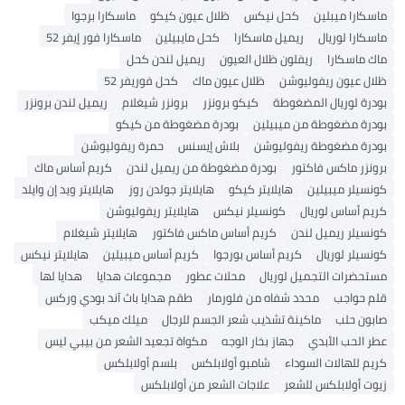
ماسكارا ميبلين
كحل نيكس
ظلال عيون كيكو
ماسكارا برجوا
ماسكارا لوريال
ريميل ماسكارا
كحل مايبيلين
ماسكارا فور إيفر 52
ماك ماسكارا
ريفلون ظلال العيون
ريميل لندن كحل
ظلال عيون ريفوليوشن
ظلال عيون ماك
كحل فوريفر 52
بودرة لوريال المضغوطة
كيكو برونزر
برونزر شيغلام
ريميل لندن برونزر
بودرة مضغوطة من ميبيلين
بودرة مضغوطة من كيكو
بودرة مضغوطة ريفوليوشن
بلاش إيسنس
حمرة ريفوليوشن
برونزر ماكس فاكتور
بودرة مضغوطة من ريميل لندن
كريم أساس ماك
كونسيلر ميبيلين
هايلايتر كيكو
هايلايتر جولدن روز
هايلايتر ويد إن وايلد
كريم أساس لوريال
كونسيلر نيكس
هايلايتر ريفوليوشن
كونسيلر ريميل لندن
كريم أساس ماكس فاكتور
هايلايتر شيغلام
كونسيلر لوريال
كريم أساس بورجوا
كريم أساس ميبيلين
هايلايتر نيكس
مستحضرات التجميل لوريال
محلات عطور
مجموعات هدايا
هدايا لها
قلم حواجب
محدد شفاه من فلورمار
طقم هدايا باث آند بودي وركس
صابون حلب
ماكينة تشذيب شعر الجسم للرجال
ميلك ميكب
عطر الحب الأبدي
جهاز بخار الوجه
مكواة تجعيد الشعر من بيبي ليس
كريم للهالات السوداء
شامبو أولابلكس
بلسم أولابلكس
زيوت أولابلكس للشعر
علاجات الشعر من أولابلكس