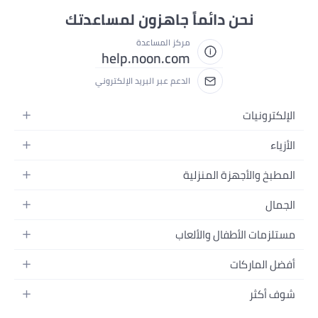
نحن دائماً جاهزون لمساعدتك
مركز المساعدة
help.noon.com
الدعم عبر البريد الإلكتروني
الإلكترونيات
الجوالات
الأزياء
التابلت
أزياء نسائية
المطبخ والأجهزة المنزلية
اللابتوبات
أزياء رجالية
الحمام
الأجهزة المنزلية
الجمال
أزياء البنات
ديكور البيت
الكاميرات
العطور
أزياء الأولاد
مستلزمات الأطفال والألعاب
المطبخ والسفرة
التلفزيونات
المكياج
الساعات
الحفاضات
أدوات وتحسين المنزل
السماعات
أفضل الماركات
العناية بالشعر
المجوهرات
وسائل تنقل الأطفال
المفارش
ألعاب القيمنق
سامسونج
العناية بالبشرة
شوف أكثر
حقائب نسائية
الرضاعة والتغذية
الأثاث
أبل
منتجات الحمام والجسم
نظارات رجالية