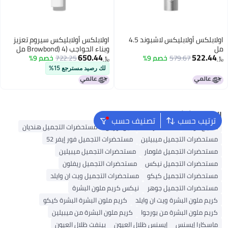
اولابلكس أولابليكس لاشبوند 4.5
اولابلكس أولابليكس سيروم تعزيز
مل
وبناء الحواجب (Browbond) 4 مل
650.44
522.44
579.67
خصم 9%
722.25
خصم 9%
﷼‏
﷼‏
لك رصيد مسترجع 15%
البحث الشائع
ترتيب حسب
تصنيف حسب
مكياج الوجه
مستحضرات التجميل لوريال
مستحضرات التجميل هنديان
مستحضرات التجميل ميبيلين
مستحضرات التجميل فور إيفر 52
مستحضرات التجميل فلومار
مستحضرات التجميل ميبيلين
مستحضرات التجميل نيكس
مستحضرات التجميل ريفلون
مستحضرات التجميل كيكو
مستحضرات التجميل ويت ان وايلد
مستحضرات التجميل جوهر
نيكس كريم ملون البشرة
كريم ملون البشرة ويت ان وايلد
كريم ملون البشرة البشرة كيكو
كريم ملون البشرة من بورجوا
كريم ملون البشرة من ميبيلين
ماسكارا إيسنس
إيسنس ظلال العيون
بينفت ظلال العيون