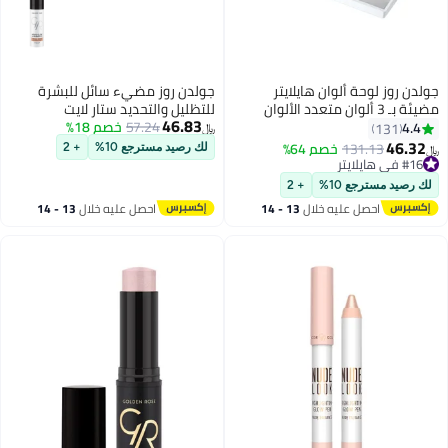
روز لوحة ألوان هايلايتر
جولدن روز مضيء سائل للبشرة
متعدد الألوان
للتظليل والتحديد ستار لايت
46.83
57.24
خصم 18%
4
131
﷼‏
46
131.13
خصم 64%
لك رصيد مسترجع 10%
+ 2
لايتر
 +40 مؤخرًا
يد مسترجع 10%
+ 2
لايتر
احصل عليه خلال
13 - 14
احصل عليه خلال
13 - 14
اغسطس
اغسطس