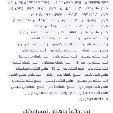
ة ريفوليوشن
برونزر ماكس فاكتور
بودرة مضغوطة من ريميل لندن
م أساس ماك
كونسيلر ميبيلين
هايلايتر كيكو
هايلايتر جولدن روز
ايتر ويد إن وايلد
كريم أساس لوريال
كونسيلر نيكس
ايتر ريفوليوشن
كونسيلر ريميل لندن
كريم أساس ماكس فاكتور
ايتر شيغلام
كونسيلر لوريال
كريم أساس بورجوا
 أساس ميبيلين
هايلايتر نيكس
مستحضرات التجميل لوريال
 الشفاه نيكس
زيت الشفاه إلف
زيت شجلام للشفاه
الشفاه هاندايان
زيت الشفاه كاتريس
زيت الشفاه جولدن_روز
ون أحمر الشفاه
أحمر شفاه جولدن روز
أحمر الشفاه كيكو
 الشفاه ميبيلين
أحمر الشفاه نِكس
أحمر الشفاه من بورجوا
 الشفاه دي_بيلا_18
أحمر الشفاه ديرماكول
أحمر الشفاه فلومار
 شفاه ماك
أحمر الشفاه فور إيفر 52
ملمع الشفاه ريفوليوشن
ع شفاه كيكو
ملمع الشفاه ويت ان وايلد
ايتود هاوس ملمع الشفاه
الشفاه من ميبيلين
ملمع الشفاه إيسنس
ملمع شفاه بشخصيات
 شفاه جولدن روز
ملمع الشفاه ذا بالم
ملمع الشفاه من ميبيلين
 الشفاه هاندايان
قلم حواجب
محدد شفاه من فلورمار
 أظافر جولدن روز
نحن دائماً جاهزون لمساعدتك