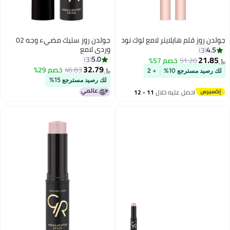
روز قلم هايلايتر لامع لوك نود
جولدن روز ستيك مضيء وجه 02
وردي لامع
4
3
21
5.0
3
51.20
خصم 57%
32.79
46.83
خصم 29%
﷼‏
يد مسترجع 10%
+ 2
لك رصيد مسترجع 15%
احصل عليه خلال
11 - 12
اغسطس