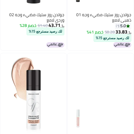
جولدن روز ستيك مضيء وجه 01
جولدن روز ستيك مضيء وجه 02
لامع
وردي لامع
43.71
61.40
خصم 28%
5
1
﷼‏
33
58.28
خصم 41%
لك رصيد مسترجع 15%
يد مسترجع 15%