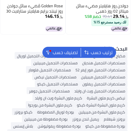
 روز هايلايتر مضيء سائل
Golden Rose مُضيء سائل جولدن
هبي
روز تينتد برايم هايلايتر ستارلايت 30
146.15
29
70.41
خصم 58%
مل
﷼‏
يد مسترجع 15%
ث الشائع
ترتيب حسب
تصنيف حسب
ج الوجه
ملمع شفاه
أحمر شفاه
مستحضرات التجميل لوريال
حضرات التجميل هنديان
مستحضرات التجميل ميبيلين
ضرات التجميل فور إيفر 52
مستحضرات التجميل فلومار
ضرات التجميل ميبيلين
مستحضرات التجميل نيكس
حضرات التجميل ريفلون
مستحضرات التجميل كيكو
ضرات التجميل ويت ان وايلد
مستحضرات التجميل جوهر
 كريم ملون البشرة
كريم ملون البشرة ويت ان وايلد
 ملون البشرة البشرة كيكو
كريم ملون البشرة من بورجوا
 ملون البشرة من ميبيلين
بودرة لوريال المضغوطة
كيكو برونزر
زر شيغلام
ريميل لندن برونزر
بودرة مضغوطة من ميبيلين
رة مضغوطة من كيكو
بودرة مضغوطة ريفوليوشن
بلاش إيسنس