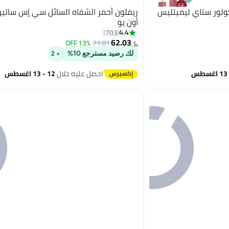
كولور ستاي ليميتليس
ريفلون أحمر الشفاه السائل سي إس ساتين إ
أون يو
4.4
703
62.03
13% OFF
71.81
13
﷼‏
لك رصيد مسترجع 10%
+ 2
احصل عليه خلال
12 - 13 اغسطس