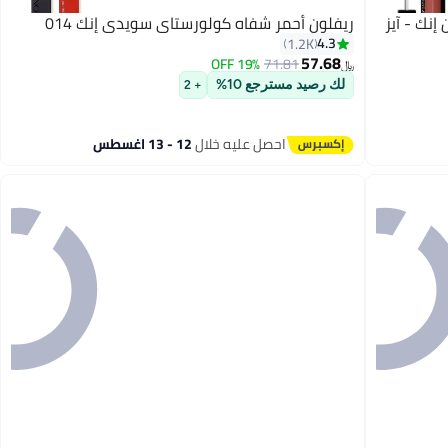
نك - آيز
ريفلون أحمر شفاه كولورستاي سويدي إنك 014
4.3
1.2K
57.68
19% OFF
71.81
﷼‏
7
لك رصيد مسترجع 10%
+ 2
احصل عليه خلال
12 - 13 اغسطس