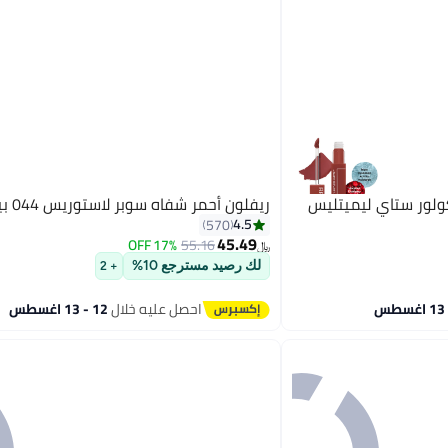
كولور ستاي ليميتليس
ريفلون أحمر شفاه سوبر لاستوريس 044 بير آفير
4.5
570
45.49
17% OFF
55.16
﷼‏
لك رصيد مسترجع 10%
+ 2
احصل عليه خلال
12 - 13 اغسطس