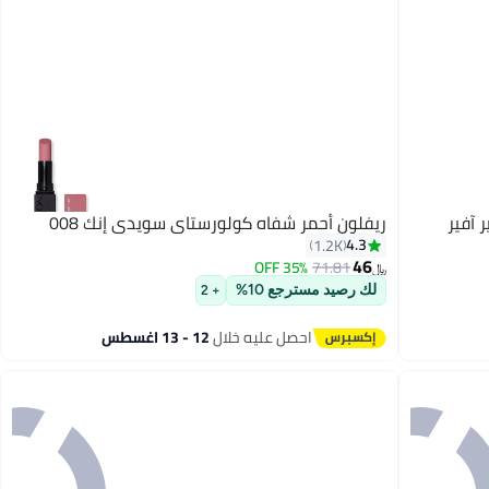
ريفلون أحمر شفاه كولورستاي سويدي إنك 008
4.3
1.2K
46
35% OFF
71.81
﷼‏
7
لك رصيد مسترجع 10%
+ 2
احصل عليه خلال
12 - 13 اغسطس