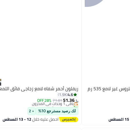
ريفلون أحمر شفاه سوبر لوستروس غير لامع 535 رم
ريفلون أحمر شفاه لامع زجاجي فائق اللمع
4.6
1.9K
51.36
باقي 1 وحدات في المخزون
71.81
28% OFF
﷼‏
تم بيع +10 مؤخرًا
10
باقي 1 وحدات في المخزون
لك رصيد مسترجع 10%
+ 2
احصل عليه خلال
12 - 13 اغسطس