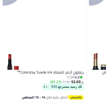
ان
ريفلون أحمر الشفاه Colorstay Suede Ink™
4.3
1.2K
52.03
27% OFF
71.81
﷼‏
7
لك رصيد مسترجع 10%
+ 2
احصل عليه خلال
14 - 15 اغسطس