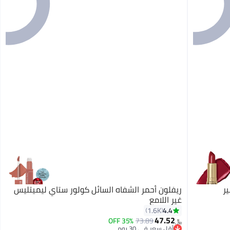
ر
ريفلون أحمر الشفاه السائل كولور ستاي ليميتليس
غير اللامع
4.4
1.6K
47.52
35% OFF
73.89
16
﷼‏
أقل سعر في 30 يوم