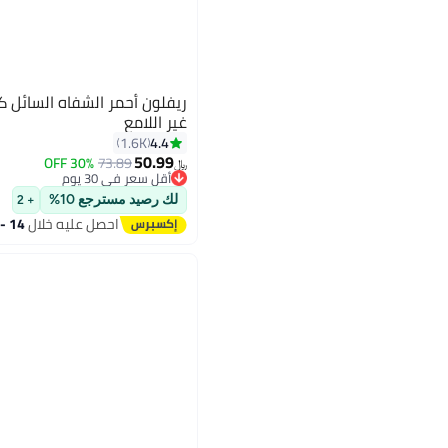
ريفلون أحمر الشفاه السائل 
غير اللامع
4.4
1.6K
50.99
30% OFF
73.89
16
﷼‏
أقل سعر في 30 يوم
أقل سعر في 30 يوم
لك رصيد مسترجع 10%
+ 2
احصل عليه خلال
14 - 15 اغسطس