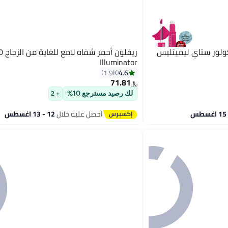
كولور ستاي ليميتليس
Illuminator
4.6
1.9K
71.81
10
﷼‏
لك رصيد مسترجع 10%
+ 2
احصل عليه خلال
12 - 13 اغسطس