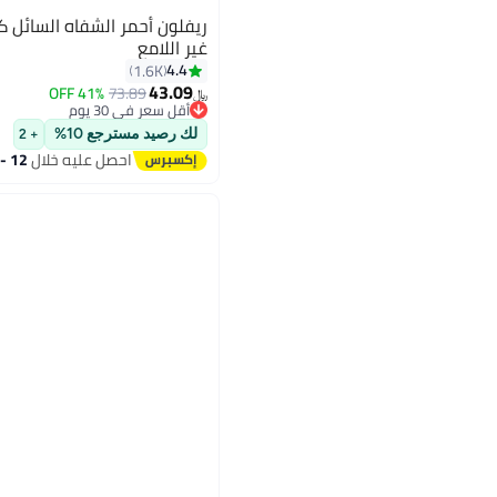
ريفلون أحمر الشفاه السائل 
غير اللامع
4.4
1.6K
43.09
41% OFF
73.89
16
﷼‏
أقل سعر في 30 يوم
أقل سعر في 30 يوم
لك رصيد مسترجع 10%
+ 2
احصل عليه خلال
12 - 13 اغسطس