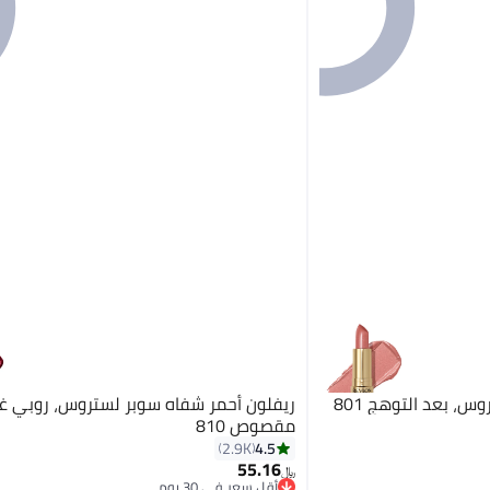
، بعد التوهج 801
ريفلون أحمر شفاه سوبر لستروس، روبي غي
مقصوص 810
4.5
2.9K
55.16
19
﷼‏
أقل سعر في 30 يوم