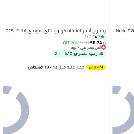
ريفلون أحمر شفاه لامع للغاية من الزجاج 020 Nude
ريفلون أحمر الشفاه كولورستاي سويدي إنك™ 015
4.3
1.2K
56.74
20% OFF
71.81
﷼‏
أقل سعر في 7 يوم
7
أقل سعر في 7 يوم
لك رصيد مسترجع 10%
+ 2
احصل عليه خلال
12 - 13 اغسطس