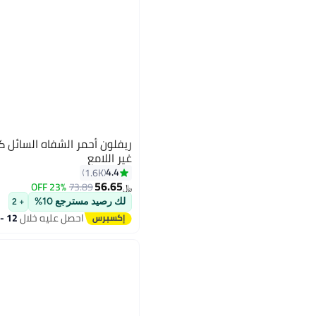
ريفلون أحمر الشفاه السائل 
غير اللامع
4.4
1.6K
56.65
23% OFF
73.89
16
﷼‏
لك رصيد مسترجع 10%
+ 2
احصل عليه خلال
12 - 13 اغسطس