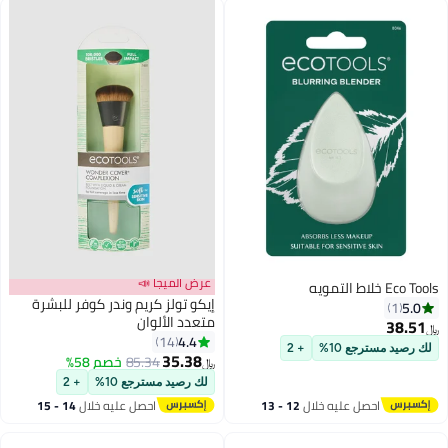
عرض الميجا 📣
Eco Tools خلاط التمويه
إيكو تولز كريم وندر كوفر للبشرة
5.0
1
متعدد الألوان
38.51
﷼‏
4.4
14
لك رصيد مسترجع 10%
+ 2
35.38
85.34
خصم 58%
﷼‏
لك رصيد مسترجع 10%
+ 2
احصل عليه خلال
12 - 13
احصل عليه خلال
14 - 15
اغسطس
اغسطس