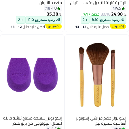
البشرة قابلة للتبديل متعدد الألوان
متعدد الألوان
4.8
4.5
19
4
35.38
24.98
30.18
خصم 17%
﷼‏
﷼‏
لك رصيد مسترجع 10%
+ 2
لك رصيد مسترجع 10%
+ 2
احصل عليه خلال
12 - 13
احصل عليه خلال
12 - 13
اغسطس
اغسطس
إيكو تولز طقم فراشي إيكوتولز
إيكو تولز إسفنجة مكياج ثنائية قابلة
أساسية صغيرة بيج
للتحلل البيولوجي من بايو بلندر
4.7
4.4
6
7