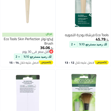
عرض
Eco Tools فرشاة بودرة التمويه
45.79
إيكو تولز Eco Tools Skin Perfection
﷼‏
Brush
لك رصيد مسترجع 10%
+ 2
36.06
﷼‏
أقل سعر في 30 يوم
أقل سعر في 30 يوم
لك رصيد مسترجع 10%
+ 2
احصل عليه خلال
12 - 13
احصل عليه خلال
14 - 15
اغسطس
اغسطس