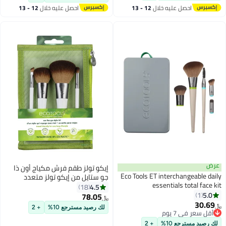
احصل عليه خلال
12 - 13
احصل عليه خلال
12 - 13
اغسطس
اغسطس
عرض
إيكو تولز طقم فرش مكياج أون ذا
Eco Tools ET interchangeable daily
جو ستايل من إيكو تولز متعدد
essentials total face kit
الألوان
4.5
18
5.0
1
78.05
﷼‏
30.69
﷼‏
لك رصيد مسترجع 10%
+ 2
أقل سعر في 7 يوم
أقل سعر في 7 يوم
لك رصيد مسترجع 10%
+ 2