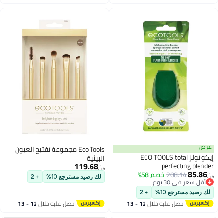
اغسطس
اغسطس
عرض
Eco Tools مجموعة تفتيح العيون
إيكو تولز ECO TOOLS total
البيئية
119.68
perfecting blender
﷼‏
85.86
208.14
خصم 58%
﷼‏
لك رصيد مسترجع 10%
+ 2
أقل سعر في 30 يوم
أقل سعر في 30 يوم
لك رصيد مسترجع 10%
+ 2
احصل عليه خلال
12 - 13
احصل عليه خلال
12 - 13
اغسطس
اغسطس