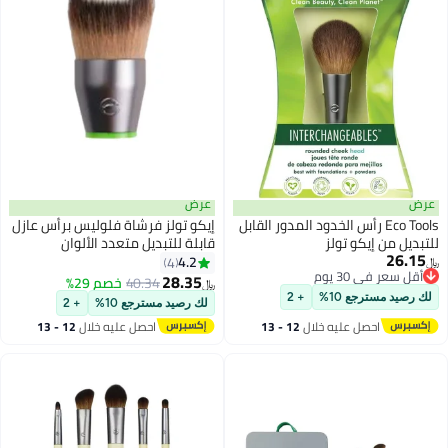
عرض
عرض
Eco Tools رأس الخدود المدور القابل
إيكو تولز فرشاة فلوليس برأس عازل
للتبديل من إيكو تولز
قابلة للتبديل متعدد الألوان
26.15
4.2
4
﷼‏
أقل سعر في 30 يوم
28.35
40.34
خصم 29%
﷼‏
أقل سعر في 30 يوم
لك رصيد مسترجع 10%
+ 2
لك رصيد مسترجع 10%
+ 2
احصل عليه خلال
12 - 13
احصل عليه خلال
12 - 13
اغسطس
اغسطس