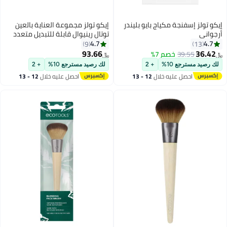
إيكو تولز إسفنجة مكياج بايو بليندر
إيكو تولز مجموعة العناية بالعين
أرجواني
توتال رينيوال قابلة للتبديل متعدد
الألوان
4.7
4.7
9
13
93.66
36.42
39.55
خصم 7%
﷼‏
﷼‏
لك رصيد مسترجع 10%
+ 2
لك رصيد مسترجع 10%
+ 2
احصل عليه خلال
12 - 13
احصل عليه خلال
12 - 13
اغسطس
اغسطس