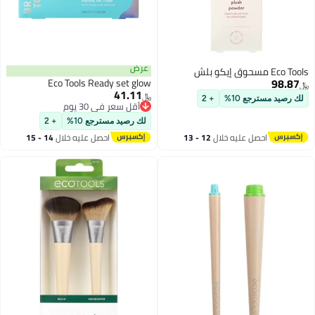
عرض
Eco Tools مسحوق إيكو بلش
98.87
Eco Tools Ready set glow
﷼‏
41.11
﷼‏
لك رصيد مسترجع 10%
+ 2
أقل سعر في 30 يوم
أقل سعر في 30 يوم
لك رصيد مسترجع 10%
+ 2
احصل عليه خلال
12 - 13
احصل عليه خلال
14 - 15
اغسطس
اغسطس