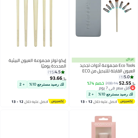
عرض
إيكو تولز مجموعة العيون البيئية
Eco Tools مجموعة أدوات تجديد
المحددة يوميًا
العيون القابلة للتبديل من ECO
4.5
15
5.0
1
93.66
﷼‏
52.55
208.14
خصم 74%
﷼‏
لك رصيد مسترجع 10%
+ 2
أقل سعر في 7 يوم
أقل سعر في 7 يوم
لك رصيد مسترجع 10%
+ 2
احصل عليه خلال
12 - 13
احصل عليه خلال
12 - 13
اغسطس
اغسطس