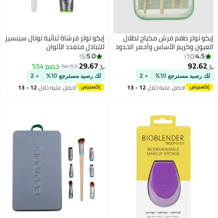
إيكو تولز طقم فرش مكياج لظلال
إيكو تولز فرشاة ثنائية توتال سينسيز
العيون وكريم الأساس وأحمر الخدود
للتبادل متعدد الألوان
وخافي عيوب البشرة من 5 قطع
5.0
4.5
5
10
متعدد الألوان
29.67
92.62
64.52
خصم 54%
﷼‏
﷼‏
لك رصيد مسترجع 10%
+ 2
لك رصيد مسترجع 10%
+ 2
احصل عليه خلال
12 - 13
احصل عليه خلال
12 - 13
اغسطس
اغسطس