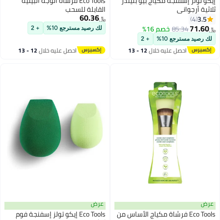
إيكو تولز إسفنجة مكياج بيو بليندر
Eco Tools فرشاة الوجه البيئية
ثلاثية أرجواني
القابلة للسحب
60.36
3.5
4
﷼‏
71.60
85.34
خصم 16%
لك رصيد مسترجع 10%
+ 2
﷼‏
لك رصيد مسترجع 10%
+ 2
احصل عليه خلال
12 - 13
احصل عليه خلال
12 - 13
اغسطس
اغسطس
عرض
عرض
Eco Tools فرشاة مكياج الأساس من
Eco Tools إيكو تولز إسفنجة فوم