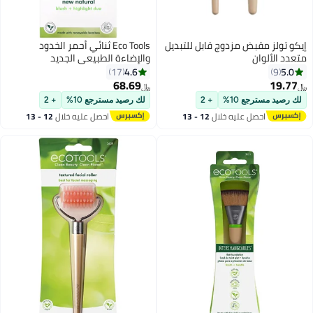
إيكو تولز مقبض مزدوج قابل للتبديل
Eco Tools ثنائي أحمر الخدود
متعدد الألوان
والإضاءة الطبيعي الجديد
4.6
5.0
17
9
68.69
19.77
﷼‏
﷼‏
لك رصيد مسترجع 10%
+ 2
لك رصيد مسترجع 10%
+ 2
احصل عليه خلال
12 - 13
احصل عليه خلال
12 - 13
اغسطس
اغسطس