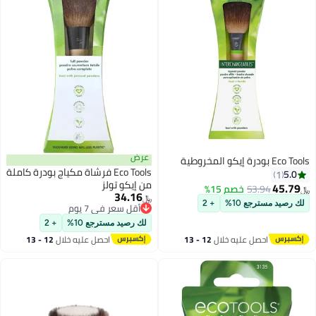
عرض
Eco Tools بودرة إيكو المخروطية
Eco Tools فرشاة مكياج بودرة كاملة
5.0
1
من إيكو تولز
45.79
53.94
خصم 15%
﷼‏
34.16
﷼‏
لك رصيد مسترجع 10%
+ 2
أقل سعر في 7 يوم
أقل سعر في 7 يوم
لك رصيد مسترجع 10%
+ 2
احصل عليه خلال
12 - 13
احصل عليه خلال
12 - 13
اغسطس
اغسطس