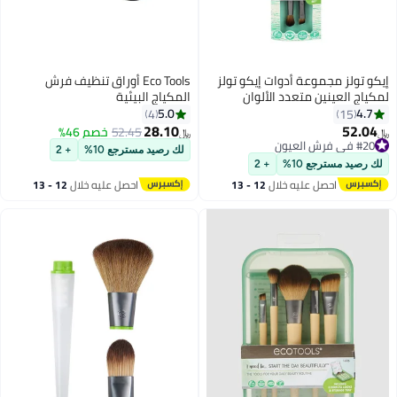
إيكو تولز مجموعة أدوات إيكو تولز
Eco Tools أوراق تنظيف فرش
لمكياج العينين متعدد الألوان
المكياج البيئية
5.0
4.7
4
15
28.10
52.04
52.45
خصم 46%
﷼‏
﷼‏
#20 في فرش العيون
لك رصيد مسترجع 10%
+ 2
#20 في فرش العيون
لك رصيد مسترجع 10%
+ 2
احصل عليه خلال
12 - 13
احصل عليه خلال
12 - 13
اغسطس
اغسطس