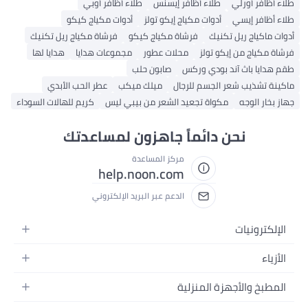
طلاء أظافر أورلي
طلاء أظافر إيسنس
طلاء أظافر أوبي
طلاء أظافر إيسي
أدوات مكياج إيكو تولز
أدوات مكياج كيكو
أدوات ماكياج ريل تكنيك
فرشاة مكياج كيكو
فرشاة مكياج ريل تكنيك
فرشاة مكياج من إيكو تولز
محلات عطور
مجموعات هدايا
هدايا لها
طقم هدايا باث آند بودي وركس
صابون حلب
ماكينة تشذيب شعر الجسم للرجال
ميلك ميكب
عطر الحب الأبدي
جهاز بخار الوجه
مكواة تجعيد الشعر من بيبي ليس
كريم للهالات السوداء
نحن دائماً جاهزون لمساعدتك
مركز المساعدة
help.noon.com
الدعم عبر البريد الإلكتروني
الإلكترونيات
الجوالات
الأزياء
التابلت
أزياء نسائية
المطبخ والأجهزة المنزلية
اللابتوبات
أزياء رجالية