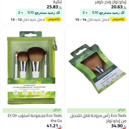
إيكو تولز وندر كوفر
ثنائية
25.83
20.63
﷼‏
﷼‏
لك رصيد مسترجع 10%
+ 2
لك رصيد مسترجع 10%
+ 2
احصل عليه خلال
14 - 15
احصل عليه خلال
12 - 13
اغسطس
اغسطس
عرض
عرض
Eco Tools رأس مروحة قابل للتبديل
Eco Tools مجموعة أسلوب Et On
من إيكو تولز
the Go
41.21
34.90
﷼‏
﷼‏