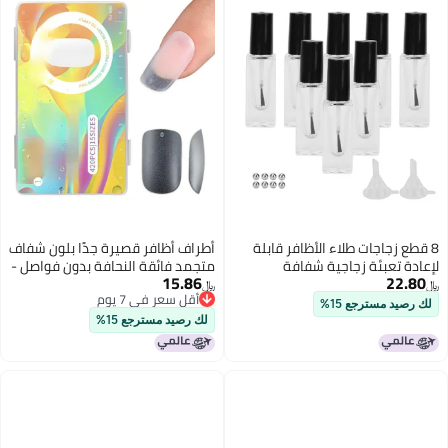
8 قطع زجاجات طلاء الأظافر قابلة
أطراف أظافر قصيرة جدًا بلون شفاف
لإعادة تعبئة زجاجية شفافة
متجمد فائقة النحافة بدون فواصل -
15.86
22.80
مستطيلة الحجم 7 مل
لا تحتاج للبرد على شكل لوزة
﷼‏
﷼‏
أقل سعر في 7 يوم
للمبتدئين
لك رصيد مسترجع 15%
أقل سعر في 7 يوم
لك رصيد مسترجع 15%