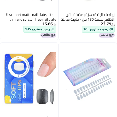
زجاجة خالية مُجهزة بمضخة للفن
Ultra short matte nail plate, ultra-
الأظافر بسعة 180 مل - حاوية سائلة
thin and scratch free nail plate
15.86
23.79
- زجاجة الكحول المضغوطة
Transparent
﷼‏
﷼‏
لك رصيد مسترجع 15%
لك رصيد مسترجع 15%