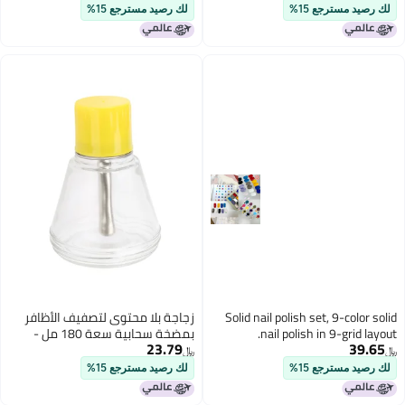
لك رصيد مسترجع 15%
لك رصيد مسترجع 15%
Solid nail polish set, 9-color solid
زجاجة بلا محتوى لتصفيف الأظافر
nail polish in 9-grid layout.
بمضخة سحابية سعة 180 مل -
23.79
39.65
حاوية سائلة - زجاجة كحول زجاجية
﷼‏
﷼‏
بمضغط
لك رصيد مسترجع 15%
لك رصيد مسترجع 15%