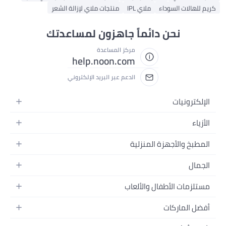
كريم للهالات السوداء
ملاي IPL
منتجات ملاي لإزالة الشعر
نحن دائماً جاهزون لمساعدتك
مركز المساعدة
help.noon.com
الدعم عبر البريد الإلكتروني
الإلكترونيات
الجوالات
الأزياء
التابلت
أزياء نسائية
المطبخ والأجهزة المنزلية
اللابتوبات
أزياء رجالية
الحمام
الأجهزة المنزلية
الجمال
أزياء البنات
ديكور البيت
الكاميرات
العطور
أزياء الأولاد
مستلزمات الأطفال والألعاب
المطبخ والسفرة
التلفزيونات
المكياج
الساعات
الحفاضات
أدوات وتحسين المنزل
السماعات
أفضل الماركات
العناية بالشعر
المجوهرات
وسائل تنقل الأطفال
المفارش
ألعاب القيمنق
سامسونج