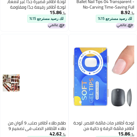
Ballet Nail Tips 04 Transparent -
لوحة أظافر قصيرة جدًا غير لامعة،
No-Carving Time-Saving Full
لوحة أظافر رفيعة جدًا ومقاومة
15.86
8.92
Frosted Texture Stable Adhesion
للخدش شفافة
﷼‏
﷼‏
for Nail Art Enthusiasts at Home
لك رصيد مسترجع 15%
لك رصيد مسترجع 15%
Or Salon
لوحة أظافر مات فائقة القصر، لوحة
طقم طلاء أظافر صلب، 9 ألوان من
أظافر فائقة الرقة و خالية من
طلاء الأظافر الصلب في تصميم 9
42.62
15.86
الخدوش شفافة
خلايا.
﷼‏
﷼‏