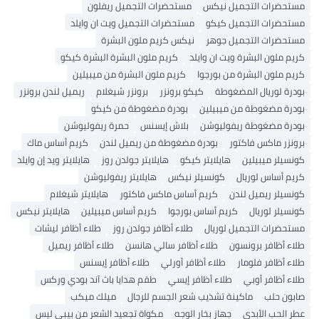
مستحضرات التجميل نيكس
مستحضرات التجميل ريفلون
مستحضرات التجميل كيكو
مستحضرات التجميل ويت ان وايلد
مستحضرات التجميل جوهر
نيكس كريم ملون البشرة
كريم ملون البشرة ويت ان وايلد
كريم ملون البشرة البشرة كيكو
كريم ملون البشرة من بورجوا
كريم ملون البشرة من ميبيلين
بودرة لوريال المضغوطة
كيكو برونزر
برونزر شيغلام
ريميل لندن برونزر
بودرة مضغوطة من ميبيلين
بودرة مضغوطة من كيكو
بودرة مضغوطة ريفوليوشن
بلاش إيسنس
حمرة ريفوليوشن
برونزر ماكس فاكتور
بودرة مضغوطة من ريميل لندن
كريم أساس ماك
كونسيلر ميبيلين
هايلايتر كيكو
هايلايتر جولدن روز
هايلايتر ويد إن وايلد
كريم أساس لوريال
كونسيلر نيكس
هايلايتر ريفوليوشن
كونسيلر ريميل لندن
كريم أساس ماكس فاكتور
هايلايتر شيغلام
كونسيلر لوريال
كريم أساس بورجوا
كريم أساس ميبيلين
هايلايتر نيكس
مستحضرات التجميل لوريال
طلاء أظافر جولدن روز
طلاء أظافر ليشات
طلاء أظافر برونسون
طلاء أظافر سالي هانسن
طلاء أظافر ريميل
طلاء أظافر فلومار
طلاء أظافر أورلي
طلاء أظافر إيسنس
طلاء أظافر أوبي
طلاء أظافر إيسي
طقم هدايا باث آند بودي وركس
صابون حلب
ماكينة تشذيب شعر الجسم للرجال
ميلك ميكب
عطر الحب الأبدي
جهاز بخار الوجه
مكواة تجعيد الشعر من بيبي ليس