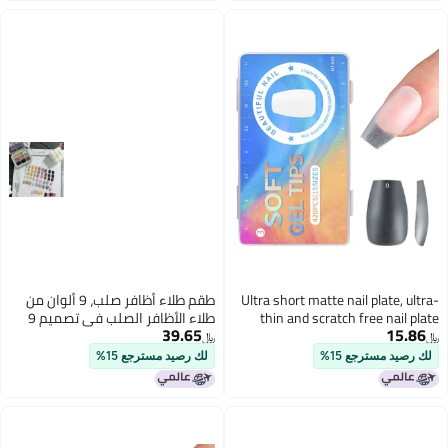
Ultra short matte nail plate, ultra-
طقم طلاء أظافر صلب، 9 ألوان من
thin and scratch free nail plate
طلاء الأظافر الصلب في تصميم 9
39.65
15.86
Transparent
خلايا.
﷼‏
﷼‏
لك رصيد مسترجع 15%
لك رصيد مسترجع 15%