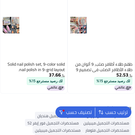
طقم طلاء أظافر صلب، 9 ألوان من
Solid nail polish set, 9-color solid
طلاء الأظافر الصلب في تصميم 9
nail polish in 9-grid layout.
37.66
52.53
خلايا.
﷼‏
﷼‏
لك رصيد مسترجع 15%
لك رصيد مسترجع 15%
البحث الشائع
ترتيب حسب
تصنيف حسب
مستحضرات التجميل لوريال
مستحضرات التجميل هنديان
مستحضرات التجميل ميبيلين
مستحضرات التجميل فور إيفر 52
مستحضرات التجميل فلومار
مستحضرات التجميل ميبيلين