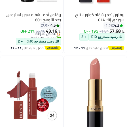
ريفلون أحمر شفاه كولورستاي
ريفلون أحمر شفاه سوبر لستروس،
سويدي إنك 014
بعد التوهج 801
4.5
4.3
2.9K
1.2K
43.16
57.68
71.81
19% OFF
55.16
بتخلّص بسرعة
21% OFF
﷼‏
﷼‏
19
7
تم بيع +10 مؤخرًا
لك رصيد مسترجع 10%
+ 2
بتخلّص بسرعة
لك رصيد مسترجع 10%
+ 2
احصل عليه خلال
11 - 12
احصل عليه خلال
11 - 12
اغسطس
اغسطس