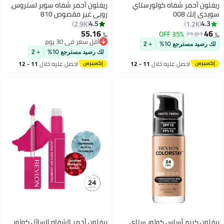
ريفلون أحمر شفاه كولورستاي
ريفلون أحمر شفاه سوبر لستروس،
سويدي إنك 008
روبي غير مقصوص 810
4.5
4.3
2.9K
1.2K
55.16
46
35% OFF
71.81
﷼‏
﷼‏
19
7
أقل سعر في 30 يوم
لك رصيد مسترجع 10%
+ 2
أقل سعر في 30 يوم
لك رصيد مسترجع 10%
+ 2
احصل عليه خلال
11 - 12
احصل عليه خلال
11 - 12
اغسطس
اغسطس
ريفلون كريم أساس كولور ستاي
ريفلون أحمر الشفاه السائل كولور