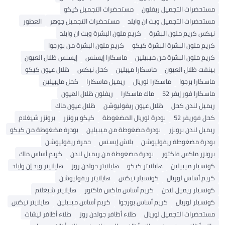
مستحضرات التجميل ريفلون
مستحضرات التجميل كيكو
مستحضرات التجميل ويت ان وايلد
مستحضرات التجميل جوهر
العطور
نيكس كريم ملون البشرة
كريم ملون البشرة ويت ان وايلد
كريم ملون البشرة البشرة كيكو
كريم ملون البشرة من بورجوا
كريم ملون البشرة من ميبيلين
ماسكارا إيسنس
إيسنس ظلال العيون
بينفت ظلال العيون
ماسكارا ميبلين
كحل نيكس
ظلال عيون كيكو
ماسكارا برجوا
ماسكارا لوريال
ريميل ماسكارا
كحل مايبيلين
ماسكارا فور إيفر 52
ماك ماسكارا
ريفلون ظلال العيون
ريميل لندن كحل
ظلال عيون ريفوليوشن
ظلال عيون ماك
كحل فوريفر 52
بودرة لوريال المضغوطة
كيكو برونزر
برونزر شيغلام
ريميل لندن برونزر
بودرة مضغوطة من ميبيلين
بودرة مضغوطة من كيكو
بودرة مضغوطة ريفوليوشن
بلاش إيسنس
حمرة ريفوليوشن
برونزر ماكس فاكتور
بودرة مضغوطة من ريميل لندن
كريم أساس ماك
كونسيلر ميبيلين
هايلايتر كيكو
هايلايتر جولدن روز
هايلايتر ويد إن وايلد
كريم أساس لوريال
كونسيلر نيكس
هايلايتر ريفوليوشن
كونسيلر ريميل لندن
كريم أساس ماكس فاكتور
هايلايتر شيغلام
كونسيلر لوريال
كريم أساس بورجوا
كريم أساس ميبيلين
هايلايتر نيكس
مستحضرات التجميل لوريال
طلاء أظافر جولدن روز
طلاء أظافر ليشات