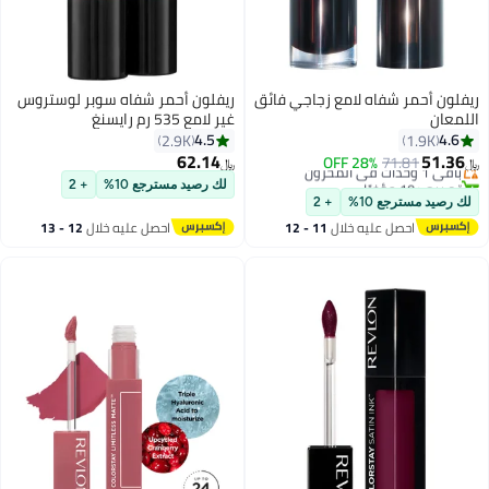
ريفلون أحمر شفاه لامع زجاجي فائق
ريفلون أحمر شفاه سوبر لوستروس
اللمعان
غير لامع 535 رم رايسنغ
4.5
4.6
2.9K
1.9K
62.14
51.36
باقي 1 وحدات في المخزون
71.81
28% OFF
﷼‏
﷼‏
19
10
تم بيع +10 مؤخرًا
لك رصيد مسترجع 10%
+ 2
باقي 1 وحدات في المخزون
لك رصيد مسترجع 10%
+ 2
احصل عليه خلال
11 - 12
احصل عليه خلال
12 - 13
اغسطس
اغسطس