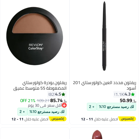
ريفلون محدد العين كولورستاي 201
ريفلون بودرة كولورستاي
أسود
المضغوطة 55 متوسط عميق
4.5
4.3
82
1.1K
85.74
50.99
21% OFF
109.27
﷼‏
﷼‏
أقل سعر في 30 يوم
لك رصيد مسترجع 10%
+ 2
أقل سعر في 30 يوم
لك رصيد مسترجع 10%
+ 2
احصل عليه خلال
11 - 12
احصل عليه خلال
11 - 12
اغسطس
اغسطس