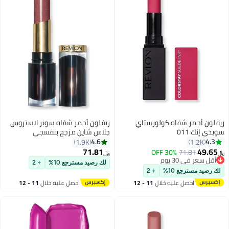
ريفلون أحمر شفاه كولورستاي
ريفلون أحمر شفاه سوبر لاستروس
سويدي إنك 011
جلاس شاين مزجج بنفسجي
4.6
4.3
1.9K
1.2K
71.81
49.65
30% OFF
71.81
﷼‏
﷼‏
10
7
أقل سعر في 30 يوم
لك رصيد مسترجع 10%
+ 2
أقل سعر في 30 يوم
لك رصيد مسترجع 10%
+ 2
احصل عليه خلال
11 - 12
احصل عليه خلال
11 - 12
اغسطس
اغسطس