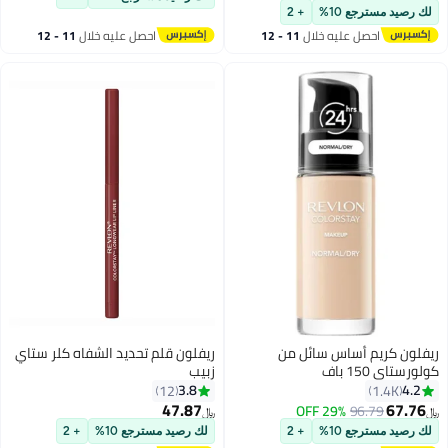
أقل سعر في 7 يوم
لك رصيد مسترجع 10%
+ 2
احصل عليه خلال
11 - 12
احصل عليه خلال
11 - 12
اغسطس
اغسطس
ريفلون كريم أساس سائل من
ريفلون قلم تحديد الشفاه كلر ستاي
كولورستاي 150 باف
زبيب
3.8
4.2
12
1.4K
47.87
67.76
29% OFF
96.79
﷼‏
﷼‏
3
10
لك رصيد مسترجع 10%
+ 2
لك رصيد مسترجع 10%
+ 2