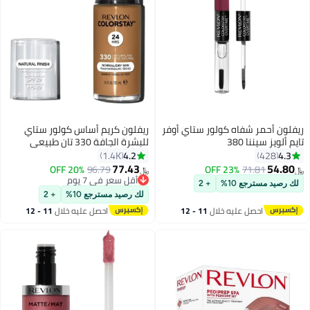
ريفلون أحمر شفاه كولور ستاي أوفر
ريفلون كريم أساس كولور ستاي
تايم ألويز سيننا 380
للبشرة الجافة 330 تان طبيعي
4.2
4.3
1.4K
428
77.43
54.80
20% OFF
96.79
23% OFF
71.81
﷼‏
﷼‏
10
6
أقل سعر في 7 يوم
لك رصيد مسترجع 10%
+ 2
أقل سعر في 7 يوم
لك رصيد مسترجع 10%
+ 2
احصل عليه خلال
11 - 12
احصل عليه خلال
11 - 12
اغسطس
اغسطس