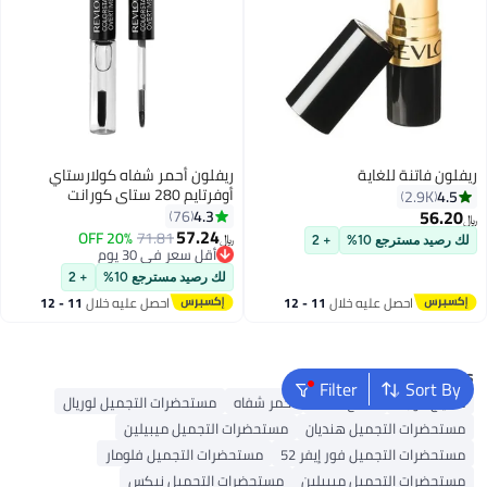
ريفلون فاتنة للغاية
ريفلون أحمر شفاه كولارستاي
أوفرتايم 280 ستاي كورانت
4.5
2.9K
56.20
4.3
76
﷼‏
57.24
20% OFF
71.81
﷼‏
19
لك رصيد مسترجع 10%
+ 2
أقل سعر في 30 يوم
أقل سعر في 30 يوم
لك رصيد مسترجع 10%
+ 2
احصل عليه خلال
11 - 12
احصل عليه خلال
11 - 12
اغسطس
اغسطس
Popular Searches
Filter
Sort By
مكياج الوجه
ملمع شفاه
أحمر شفاه
مستحضرات التجميل لوريال
مستحضرات التجميل هنديان
مستحضرات التجميل ميبيلين
مستحضرات التجميل فور إيفر 52
مستحضرات التجميل فلومار
مستحضرات التجميل ميبيلين
مستحضرات التجميل نيكس