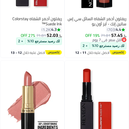
ريفلون أحمر الشفاه السائل سي إس
ريفلون أحمر الشفاه Colorstay
ساتين إنك - آيز أون يو
Suede Ink™
4.3
4.4
1.2K
703
52.03
57.45
27% OFF
71.81
19% OFF
71.81
﷼‏
﷼‏
7
13
أقل سعر في 7 يوم
لك رصيد مسترجع 10%
+ 2
أقل سعر في 7 يوم
لك رصيد مسترجع 10%
+ 2
احصل عليه خلال
11 - 12
احصل عليه خلال
12 - 13
اغسطس
اغسطس