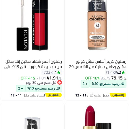
ريفلون كريم أساس سائل كولور
ريفلون أحمر شفاه ساتين إنك سائل
ستاي بعامل حماية من الشمس 20
من مجموعة كولور ستاي 019 ماي
180 بيج رملي
أون بوس
4.4
4.2
703
1.4K
41.91
79.15
41% OFF
71.81
18% OFF
96.79
﷼‏
﷼‏
13
10
أقل سعر في 30 يوم
لك رصيد مسترجع 10%
+ 2
أقل سعر في 30 يوم
لك رصيد مسترجع 10%
+ 2
احصل عليه خلال
11 - 12
احصل عليه خلال
11 - 12
اغسطس
اغسطس