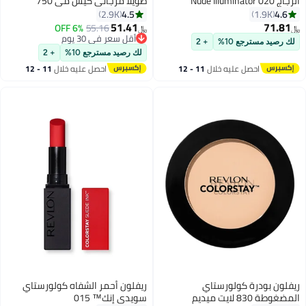
الزجاج 020 Nude Illuminator
طويلاً مرجاني كيس مي 750
4.5
4.6
2.9K
1.9K
51.41
71.81
6% OFF
55.16
﷼‏
﷼‏
19
10
أقل سعر في 30 يوم
لك رصيد مسترجع 10%
+ 2
أقل سعر في 30 يوم
لك رصيد مسترجع 10%
+ 2
احصل عليه خلال
11 - 12
احصل عليه خلال
11 - 12
اغسطس
اغسطس
ريفلون بودرة كولورستاي
ريفلون أحمر الشفاه كولورستاي
المضغوطة 830 لايت ميديم
سويدي إنك™ 015