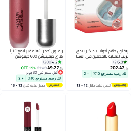
ريفلون طقم أدوات باديكير بيدي
ريفلون أحمر شفاه غير لامع ألترا
بريب للعناية بالقدمين في السبا
هاي ديفينيشن 600 ديفوشن
4.2
5.0
200
2
49.27
202.42
19% OFF
61.40
﷼‏
﷼‏
أقل سعر في 30 يوم
لك رصيد مسترجع 10%
+ 2
أقل سعر في 30 يوم
لك رصيد مسترجع 10%
+ 2
احصل عليه خلال
12 - 13
احصل عليه خلال
12 - 13
اغسطس
اغسطس