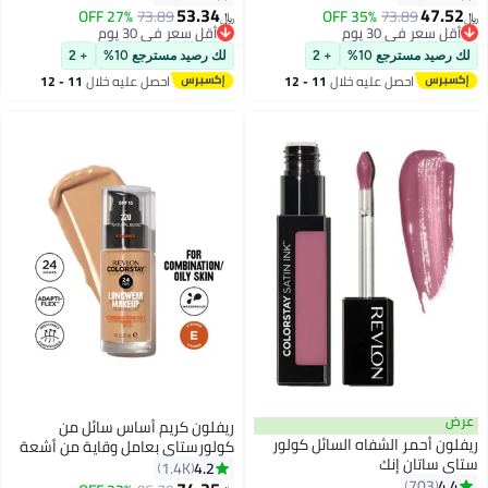
53.34
47.52
27% OFF
73.89
35% OFF
73.89
﷼‏
﷼‏
16
16
أقل سعر في 30 يوم
أقل سعر في 30 يوم
أقل سعر في 30 يوم
أقل سعر في 30 يوم
لك رصيد مسترجع 10%
+ 2
لك رصيد مسترجع 10%
+ 2
احصل عليه خلال
11 - 12
احصل عليه خلال
11 - 12
اغسطس
اغسطس
عرض
ريفلون كريم أساس سائل من
ريفلون أحمر الشفاه السائل كولور
كولورستاي بعامل وقاية من أشعة
ستاي ساتان إنك
الشمس 15 220 بيج طبيعي
4.2
1.4K
4.4
703