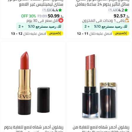
سائل لتأثير يدوم 24 ساعة بعامل
ستاي ليميتليس غير اللامع
الحماية من الشمس 15 330 تان
4.4
4.2
1.6K
1.4K
طبيعي
50.99
92.57
30% OFF
73.89
﷼‏
﷼‏
16
10
باقي 1 وحدات في المخزون
أقل سعر في 30 يوم
باقي 1 وحدات في المخزون
أقل سعر في 30 يوم
لك رصيد مسترجع 10%
+ 2
لك رصيد مسترجع 10%
+ 2
احصل عليه خلال
11 - 12
احصل عليه خلال
12 - 13
اغسطس
اغسطس
ريفلون أحمر شفاه لامع للغاية من
ريفلون أحمر شفاه لامع للغاية يدوم