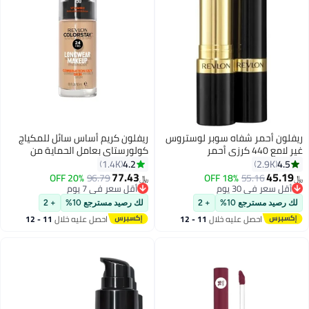
ريفلون أحمر شفاه سوبر لوستروس
ريفلون كريم أساس سائل للمكياج
غير لامع 440 كرزي أحمر
كولورستاي بعامل الحماية من
الشمس 15 150 باف
4.2
4.5
1.4K
2.9K
77.43
45.19
20% OFF
96.79
18% OFF
55.16
﷼‏
﷼‏
10
19
أقل سعر في 30 يوم
أقل سعر في 7 يوم
أقل سعر في 30 يوم
أقل سعر في 7 يوم
لك رصيد مسترجع 10%
+ 2
لك رصيد مسترجع 10%
+ 2
احصل عليه خلال
11 - 12
احصل عليه خلال
11 - 12
اغسطس
اغسطس