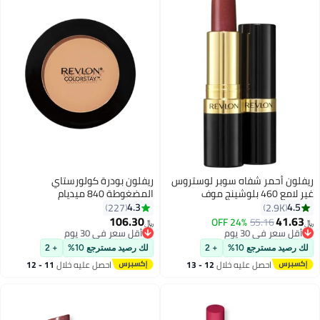
ريفلون أحمر شفاه سوبر لوستروس
ريفلون بودرة كولورستاي
غير لامع 460 بلوشينج موف
المضغوطة 840 ميديام
4.3
4.5
227
2.9K
106.30
41.63
24% OFF
55.16
﷼‏
﷼‏
3
19
أقل سعر في 30 يوم
أقل سعر في 30 يوم
أقل سعر في 30 يوم
أقل سعر في 30 يوم
لك رصيد مسترجع 10%
+ 2
لك رصيد مسترجع 10%
+ 2
احصل عليه خلال
12 - 13
احصل عليه خلال
11 - 12
اغسطس
اغسطس