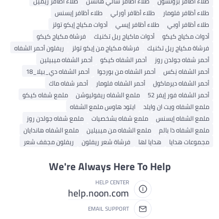
طلاء أظافر برونسون
طلاء أظافر سالي هانسن
طلاء أظافر ريميل
طلاء أظافر فلومار
طلاء أظافر أورلي
طلاء أظافر إيسنس
طلاء أظافر أوبي
طلاء أظافر إيسي
أدوات مكياج إيكو تولز
أدوات مكياج كيكو
أدوات ماكياج ريل تكنيك
فرشاة مكياج كيكو
فرشاة مكياج ريل تكنيك
فرشاة مكياج من إيكو تولز
ريفلون أحمر الشفاه
أحمر شفاه جولدن روز
أحمر الشفاه كيكو
أحمر الشفاه ميبيلين
أحمر الشفاه نِكس
أحمر الشفاه من بورجوا
أحمر الشفاه دي_بيلا_18
أحمر الشفاه ديرماكول
أحمر الشفاه فلومار
أحمر شفاه ماك
أحمر الشفاه فور إيفر 52
ملمع الشفاه ريفوليوشن
ملمع شفاه كيكو
ملمع الشفاه ويت ان وايلد
ايتود هاوس ملمع الشفاه
ملمع الشفاه إيسنس
ملمع شفاه بشخصيات
ملمع شفاه جولدن روز
ملمع الشفاه ذا بالم
ملمع الشفاه من ميبيلين
ملمع الشفاه هاندايان
مجموعات هدايا
هدايا لها
فرشاة شعر ريفلون
ريفلون مجفف شعر
We're Always Here To Help
HELP CENTER
help.noon.com
EMAIL SUPPORT