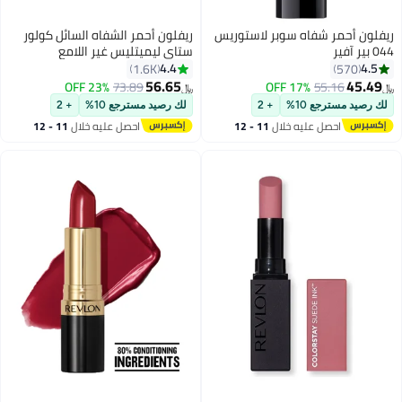
ريفلون أحمر شفاه سوبر لاستوريس
ريفلون أحمر الشفاه السائل كولور
044 بير آفير
ستاي ليميتليس غير اللامع
4.4
4.5
1.6K
570
56.65
45.49
23% OFF
73.89
17% OFF
55.16
﷼‏
﷼‏
16
لك رصيد مسترجع 10%
+ 2
لك رصيد مسترجع 10%
+ 2
احصل عليه خلال
11 - 12
احصل عليه خلال
11 - 12
اغسطس
اغسطس