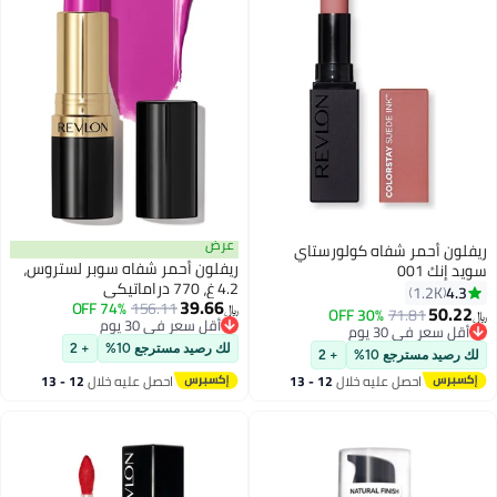
عرض
ريفلون أحمر شفاه كولورستاي
ريفلون أحمر شفاه سوبر لستروس،
سويد إنك 001
4.2 غ، 770 دراماتيكي
4.3
1.2K
39.66
74% OFF
156.11
50.22
30% OFF
71.81
﷼‏
﷼‏
7
أقل سعر في 30 يوم
أقل سعر في 30 يوم
أقل سعر في 30 يوم
أقل سعر في 30 يوم
لك رصيد مسترجع 10%
+ 2
لك رصيد مسترجع 10%
+ 2
احصل عليه خلال
12 - 13
احصل عليه خلال
12 - 13
اغسطس
اغسطس