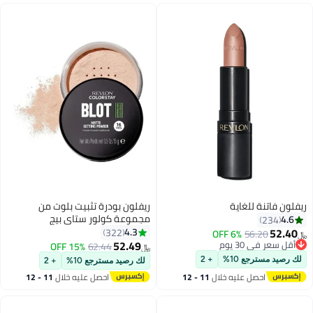
ريفلون فاتنة للغاية
ريفلون بودرة تثبيت بلوت من
مجموعة كولور ستاي بيج
4.6
234
52.40
4.3
322
6% OFF
56.20
﷼‏
52.49
أقل سعر في 30 يوم
15% OFF
62.44
﷼‏
5
أقل سعر في 30 يوم
لك رصيد مسترجع 10%
+ 2
لك رصيد مسترجع 10%
+ 2
احصل عليه خلال
11 - 12
احصل عليه خلال
11 - 12
اغسطس
اغسطس