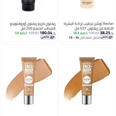
شن ترطيب لراحة البشرة
ريفلون كريم ريفلون أوروفلويدو
4 مل
المرطب للجسم 200 مل
180.04
1
خصم 63%
199.82
خصم 9%
﷼‏
ليه خلال
14 - 15
س