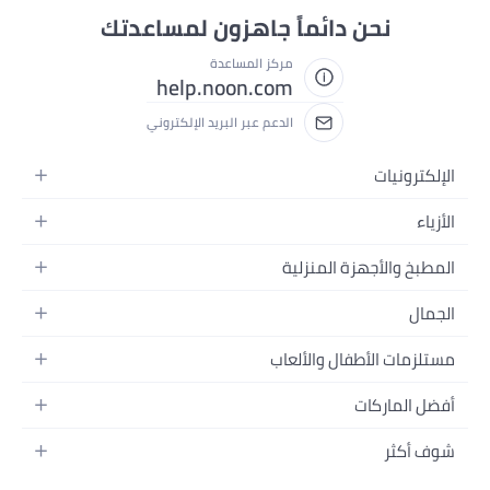
حن دائماً جاهزون لمساعدتك
مركز المساعدة
help.noon.com
الدعم عبر البريد الإلكتروني
ت
أجهزة المنزلية
نزلية
لأطفال والألعاب
سفرة
ين المنزل
ركات
شعر
الأطفال
منق
بشرة
ية
تغذية
مام والجسم
ية
 المدرسة