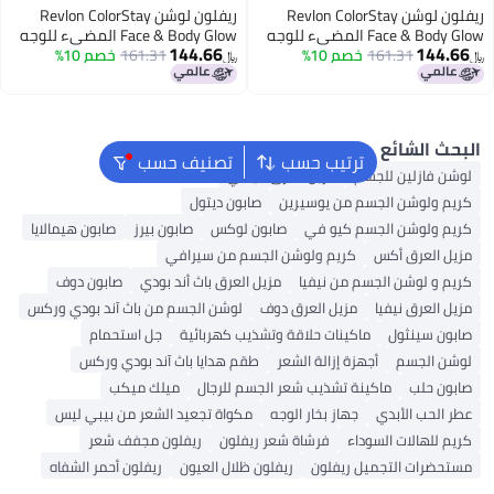
فلون لوشن Revlon ColorStay
ريفلون لوشن Revlon ColorStay
Face & Body Glow المضيء للوجه
Face & Body Glow المضيء للوجه
144.66
161
خصم 10%
منح البشرة توهجاً
161.31
خصم 10%
والجسم، مرطب مغذٍ، ترطيب يدوم
﷼‏
ونضارة، ترطيب يدوم 24 ساعة،
24 ساعة، لمسة لامعة ومتألقة،
بلمسة لامعة ومشرقة (درجة 120 -
درجة 110 Glow Through It
ع
ترتيب حسب
تصنيف حسب
للجسم
مزيل العرق فيشي
لجسم من يوسيرين
صابون ديتول
لجسم كيو في
صابون لوكس
صابون بيرز
صابون هيمالايا
كس
كريم ولوشن الجسم من سيرافي
لجسم من نيفيا
مزيل العرق باث أند بودي
صابون دوف
يا
مزيل العرق دوف
لوشن الجسم من باث آند بودي وركس
ماكينات حلاقة وتشذيب كهربائية
جل استحمام
أجهزة إزالة الشعر
طقم هدايا باث آند بودي وركس
اكينة تشذيب شعر الجسم للرجال
ميلك ميكب
دي
جهاز بخار الوجه
مكواة تجعيد الشعر من بيبي ليس
لسوداء
فرشاة شعر ريفلون
ريفلون مجفف شعر
جميل ريفلون
ريفلون ظلال العيون
ريفلون أحمر الشفاه