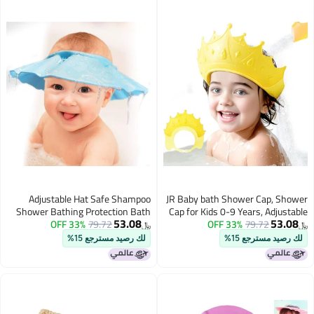
Adjustable Hat Safe Shampoo
JR Baby bath Shower Cap
Shower Bathing Protection Bath
Cap for Kids 0-9 Years, A
53.08
Cap for Toddler, Baby, Kids,
33% OFF
79.72
Silicone Crown with E
33% OFF
79.72
﷼‏
Children (Multi Color )
Protection, Waterproof
مسترجع 15%
لك رصيد مسترجع 15%
Hat for Wash