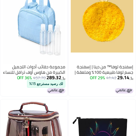
وفا™ من دينا | إسفنجة
مجموعة حقائب أدوات التجميل
جسم لوفا طبيعية 100% وملعقة |
الكبيرة من هاوس أوف ترافل للنساء
289.32
41.42
29% OFF
ية لتقشير البشرة في
457.70
36% OFF
- منظم مستحضرات تجميل خفيف
﷼‏
لدش | مثالية للرجال
الوزن مع 3 زجاجات قابلة لإعادة
لك رصيد مسترجع 15%
دد 1)
التعبئة، معتمد من إدارة أمن النقل
الأمريكية، أساسيات سفر محمولة
لحملها على متن الطائرة، والعطلات،
والنادي الرياضي (أزرق فاتح)