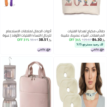
ياج لهدايا الفتيات
أدوات الجمال لملحقات الاستحمام
ت، أشياء عصرية، حقيبة
للرجال/النساء/الفتيات/الأولاد | عبوة
38.51
129.67
34% OFF
ت تجميل للسفر، هدية
من 2 | (متعددة الألوان)
56.41
31% OFF
﷼‏
لفتاة تبلغ من العمر 14 عامًا، هدايا
مسترجع 15%
د للأخت، الصديقة المقربة