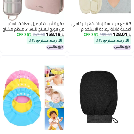
من مستلزمات فغر الرغامي،
حقيبة أدوات تجميل معلقة للسفر
بلة لإعادة الاستخدام
من فويج ليفينج للنساء، منظم مكياج
158.19
1
199.61
35% OFF
لرغامي، ضمادات، وسادة
247.90
36% OFF
بثلاث طبقات، حقيبة مستحضرات
﷼‏
وب الرغامي، مستلزمات
تجميل كبيرة السعة مصنوعة من
مسترجع 15%
لك رصيد مسترجع 15%
رغامي، ضمادات للعناية
جلد البولي يوريثان المقاوم للماء،
 وسادة جراحية تكيفية لفغر
مستلزمات السفر الأساسية (لون
بيج)
وردي ضبابي)