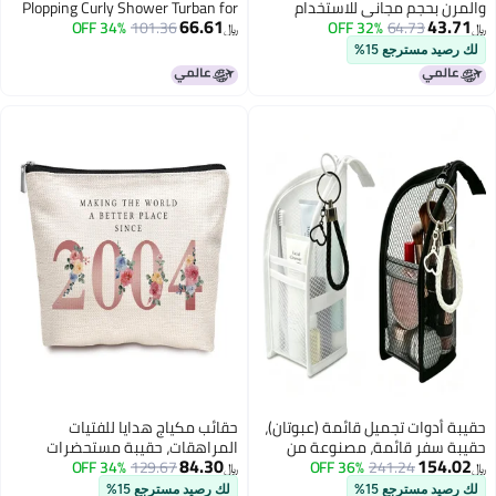
حجم مجاني للاستخدام
Plopping Curly Shower Turban for
66.61
64.73
32% OFF
لنساء والفتيات
101.36
34% OFF
Women Wet Hair Pack of 2
﷼‏
(Multicolor)
مسترجع 15%
وات تجميل قائمة (عبوتان)،
حقائب مكياج هدايا للفتيات
فر قائمة، مصنوعة من
المراهقات، حقيبة مستحضرات
84.30
1
241.24
36% OFF
شبكة EVA مقاومة للماء، منظم
129.67
34% OFF
تجميل للسفر، هدية تخرج لفتاة تبلغ
﷼‏
عدد الجيوب شبه شفاف
من العمر 22 عامًا، هدايا عيد ميلاد
مسترجع 15%
لك رصيد مسترجع 15%