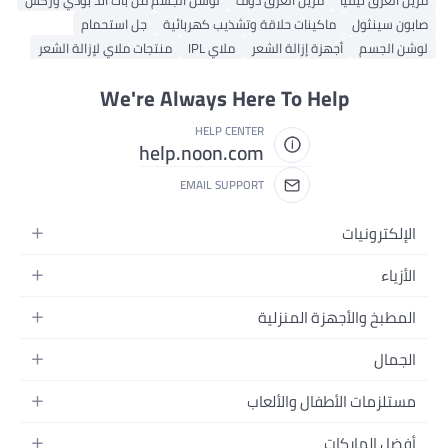
عرق نيفيا
مزيل العرق دوف
لوشن الجسم من باث آند بودي وركس
سينثول
ماكينات حلاقة وتشذيب كهربائية
جل استحمام
لجسم
أجهزة إزالة الشعر
ملاي IPL
منتجات ملاي لإزالة الشعر
We're Always Here To Help
HELP CENTER
help.noon.com
EMAIL SUPPORT
كترونيات
لات
اء
لت
 نسائية
بخ والأجهزة المنزلية
توبات
 رجالية
ام
زة المنزلية
ال
 البنات
ر البيت
ميرات
ور
الأولاد
زمات الأطفال والألعاب
بخ والسفرة
زيونات
ياج
عات
اضات
ت وتحسين المنزل
اعات
 الماركات