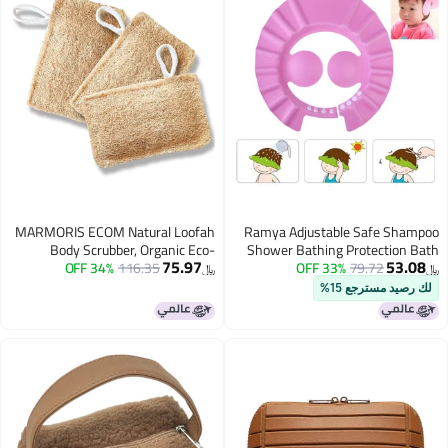
MARMORIS ECOM Natural Loofah
Ramya Adjustable Safe 
Body Scrubber, Organic Eco-
Shower Bathing Protect
75.97
Friendly Bath Sponge, Gentle
34% OFF
116.35
Cap for Toddler, Ba
33% OFF
79.72
﷼‏
Exfoliating Loofah with Hanging
Children (Mul
مسترجع 15%
Loop, Ideal for Women & Men,
Ridge Gourd Fibre, Lightweight
Cleansing Scrub (Rectangle- Pack
of 3)