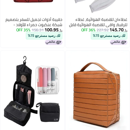
لقصبة الهوائية، غطاء
حقيبة أدوات تجميل للسفر بتصميم
واقي للقصبة الهوائية قابل
شبكة عنكبوت حمراء للأولاد -
100.95
1
227.92
36% OFF
مقاوم للغبار، مستلزمات
156.31
35% OFF
حقيبة مكياج صغيرة لطيفة مقاومة
﷼‏
ئية قابلة للتعديل،
للماء للأطفال والنساء - حقيبة تخزين
مسترجع 15%
لك رصيد مسترجع 15%
عناية بالقصبة الهوائية
قابلة للطي لتنظيم أدوات التجميل
ادة الاستخدام للرجال
ومستلزمات الحمام
(أبيض)