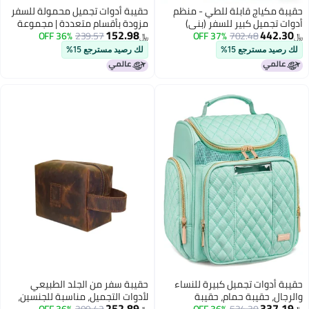
ياج قابلة للطي - منظم
حقيبة أدوات تجميل محمولة للسفر
ميل كبير للسفر (بني)
مزودة بأقسام متعددة | مجموعة
152.98
4
702.48
37% OFF
239.57
36% OFF
زجاجات مانعة للتسرب ومنظم
﷼‏
معلق مقاوم للماء للرجال والنساء |
مسترجع 15%
لك رصيد مسترجع 15%
سعة كبيرة لمستحضرات التجميل،
ومستلزمات الشاطئ، وأدوات
الحمام، والأغراض الشخصية
وات تجميل كبيرة للنساء
حقيبة سفر من الجلد الطبيعي
 حقيبة حمام، حقيبة
لأدوات التجميل، مناسبة للجنسين،
252.89
3