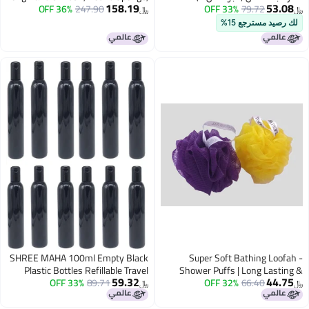
158.19
Braided Belt Scrubber, Yellow and
36% OFF
247.90
33% OFF
79.72
﷼‏
White, Pack of 3
مسترجع 15%
SHREE MAHA 100ml Empty Black
Super Soft Bathing 
Plastic Bottles Refillable Travel
Shower Puffs | Long L
59.32
Size Cosmetic Containers Small
33% OFF
89.71
Gentle for Sensitive, Dry 
32% OFF
66.40
﷼‏
Leak Proof Squeeze Bottles with
Skin | Rich Lather Body 
Black Flip Cap for
for Men & Women P