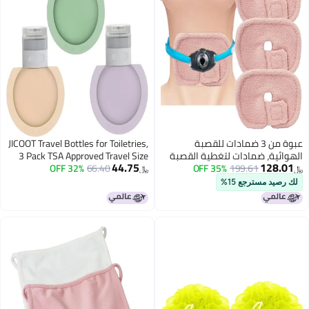
عبوة من 3 ضمادات للقصبة
JICOOT Travel Bottles for Toiletries,
، ضمادات لتغطية القصبة
3 Pack TSA Approved Travel Size
44.75
1
199.61
35% OFF
، ضمادة لتثبيت أنبوب
66.40
32% OFF
Containers, 60ML Leak Proof
﷼‏
لهوائية، أغطية قابلة
Refillable Travel Accessories for
مسترجع 15%
لاستخدام لأنبوب القصبة
Shampoo Conditioner, BPA Free
، مستلزمات أنبوب القصبة
Travel Bottles with Toiletry Bag
، ضمادات للقصبة الهوائية
 التكيفية