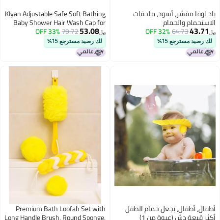
 مقشر، أسود، ملحقات
KIyan Adjustable Safe Soft Bathing
م والحمام
Baby Shower Hair Wash Cap for
53.08
Children, Baby Bath Cap Shower
33% OFF
79.72
32% OFF
64.73
﷼‏
Protection for Eyes and Ear,Multi
مسترجع 15%
لك رصيد مسترجع 15%
Color ( 1 pic) (Baby Shower Cape-
Pack-1)
طفال، يجعل حمام الطفل
Premium Bath Loofah Set with
ة دش (عبوة من 1)
Long Handle Brush, Round Sponge,