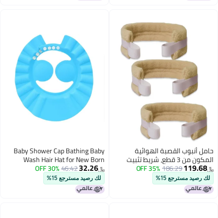
وب القصبة الهوائية
Baby Shower Cap Bathing Baby
المكون من 3 قطع، شريط تثبيت
Wash Hair Hat for New Born
32.26
1
186.29
35% OFF
ديل للقصبة الهوائية، رباط
46.42
30% OFF
Infants babies Baby Bath Cap
﷼‏
ئية قابل لإعادة الاستخدام
Shower Protection For Eyes And
مسترجع 15%
لك رصيد مسترجع 15%
جراحة الرقبة (كاكي)
Ear, Bathing Shower Cap, Baby
Bath Cap (Multicolor)