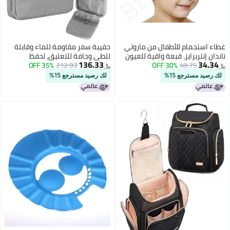
حمام للأطفال من ماروتي
حقيبة سفر مقاومة للماء وقابلة
تربرايز، قبعة واقية للعيون
للطي وجافة للتعليق، لحفظ
136.33
49.75
30% OFF
والأذنين للأطفال من 0-9 سنوات،
212.93
35% OFF
الإكسسوارات، مع حقيبة غسيل
﷼‏
بو مقاومة للماء للأطفال
منفصلة للأغراض المبللة (رمادي)
مسترجع 15%
لك رصيد مسترجع 15%
بشكل تاج لطيف - 1 قطعة (متعددة