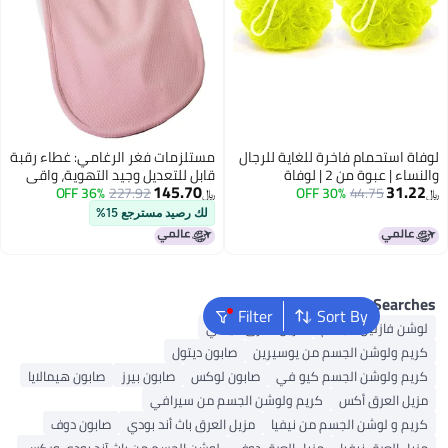
تحمام فاخرة للغاية للرجال
مستلزمات فغر الرغامي: غطاء رقبة
والنساء | عبوة من 2 | لوفاة
قابل للتعديل وجيد التهوية، واقي
145.70
44.75
30% OFF
 إسفنجية مقشرة للتنظيف
227.92
36% OFF
فتحة الرغامي، غطاء استحمام،
﷼‏
رغوة عالية
حامل أنبوب، ملحقات للعناية
لك رصيد مسترجع 15%
بالتعافي بعد الجراحة (أبيض +
وردي)
Popular Se
Filter
Sort By
ازلين للجسم
مزيل العرق فيشي
لوشن الجسم من يوسيرين
صابون ديتول
لوشن الجسم كيو في
صابون لوكس
صابون بيرز
صابون هيمالايا
لعرق أكس
كريم ولوشن الجسم من سيرافي
 لوشن الجسم من نيفيا
مزيل العرق باث أند بودي
صابون دوف