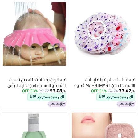
تحمام قابلة لإعادة
قبعة واقية قابلة للتعديل ناعمة
الاستخدام من MAHNTMART (عبوة
للشامبو للاستحمام وحماية الرأس
53.08
54.74
31% OFF
طية شعر مقاومة للماء
79.72
33% OFF
للأطفال، الرضع، والأطفال (متعددة
﷼‏
لألوان للنساء والرجال
الألوان)
مسترجع 15%
لك رصيد مسترجع 15%
 والرضع | رائعة للاستحمام
صالونات التجميل والمنازل
بالشعر أو العلاج