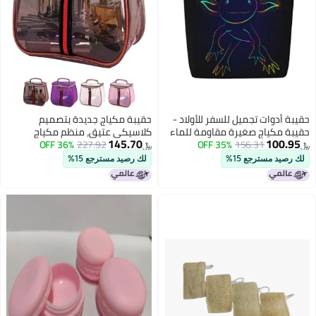
وات تجميل للسفر للأولاد -
حقيبة مكياج جديدة بتصميم
ياج صغيرة مقاومة للماء
كلاسيكي عتيق، منظم مكياج
145.70
1
156.31
35% OFF
أكسولوتل أسود لطيف
227.92
36% OFF
شفاف بمقبض، حقيبة أدوات تجميل
﷼‏
النساء - حقيبة تخزين قابلة
شفافة مقاومة للماء، حقيبة مكياج
مسترجع 15%
لك رصيد مسترجع 15%
نظيم مستحضرات التجميل
كبيرة السعة للنساء، حقيبة تخزين
ات الحمام
للعناية بالبشرة للسفر (لون القهوة)