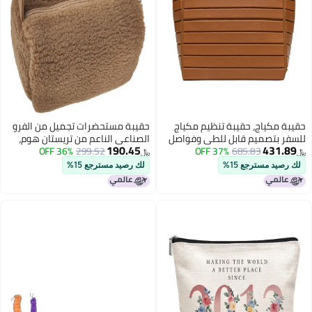
ياج، حقيبة تنظيم مكياج
حقيبة مستحضرات تجميل من الفرو
تصميم قابل للطي وفواصل
الصناعي الناعم من تريستان هوم،
190.45
4
685.83
37% OFF
قابلة للتعديل، 27 جيبًا و3 حاملات
299.52
36% OFF
حقيبة سفر خفيفة الوزن، ملحقات
﷼‏
الفرش، حقيبة مستحضرات
مكياج، مقبض، حقيبة يد صغيرة،
مسترجع 15%
لك رصيد مسترجع 15%
ت سعة كبيرة (بني)
حقيبة أدوات تجميل من الفرو
الصناعي، متوسطة الحجم