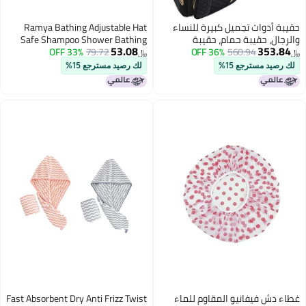
وات تجميل كبيرة للنساء
Ramya Bathing Adjustable Hat
 حقيبة حمام، حقيبة
Safe Shampoo Shower Bathing
53.08
3
560.94
36% OFF
مقاومة للماء، حقيبة
79.72
33% OFF
Protection Bath Cap for Toddler,
﷼‏
قائب أدوات تجميل للسفر،
Baby, Kids, Children (Multi Color )
مسترجع 15%
لك رصيد مسترجع 15%
وات تجميل معلقة مع جيب
وم للماء للهاتف (أسود)
فيفانيو المقاوم للماء
Fast Absorbent Dry Anti Frizz Twist