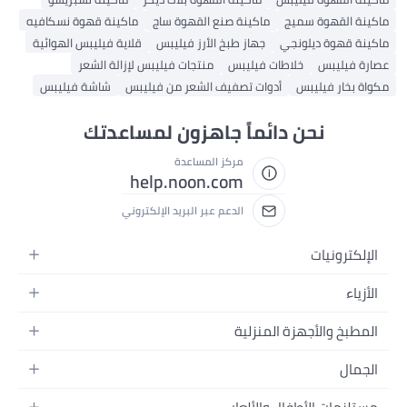
ماكينة القهوة سميج
ماكينة صنع القهوة ساج
ماكينة قهوة نسكافيه
ماكينة قهوة ديلونجي
جهاز طبخ الأرز فيليبس
قلاية فيليبس الهوائية
عصارة فيليبس
خلاطات فيليبس
منتجات فيليبس لإزالة الشعر
مكواة بخار فيليبس
أدوات تصفيف الشعر من فيليبس
شاشة فيليبس
نحن دائماً جاهزون لمساعدتك
مركز المساعدة
help.noon.com
الدعم عبر البريد الإلكتروني
الإلكترونيات
الجوالات
الأزياء
التابلت
أزياء نسائية
المطبخ والأجهزة المنزلية
اللابتوبات
أزياء رجالية
الحمام
الأجهزة المنزلية
الجمال
أزياء البنات
ديكور البيت
الكاميرات
العطور
أزياء الأولاد