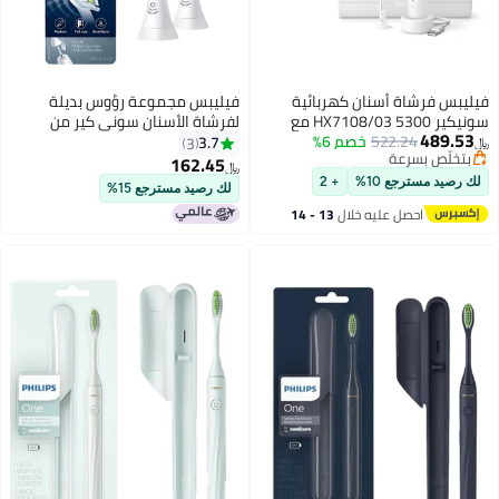
يليبس فرشاة أسنان كهربائية
فيليبس مجموعة رؤوس بديلة
سونيكير 5300 HX7108/03 مع
لفرشاة الأسنان سوني كير من
489.53
522.24
خصم 6%
علبة + 2 رأس، تقنية سونيكير من
قطعتين أبيض
3.7
3
‏
بتخلّص بسرعة
لجيل التالي -
162.45
﷼‏
بتخلّص بسرعة
لك رصيد مسترجع 10%
+ 2
لك رصيد مسترجع 15%
احصل عليه خلال
13 - 14
اغسطس