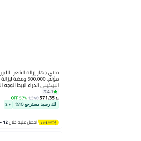
مؤلم، 500,000 ومض
HR)
4.1
9
571.35
57% OFF
1,340
﷼‏
لك رصيد مسترجع 10%
+ 2
احصل عليه خلال
12 - 13 اغسطس