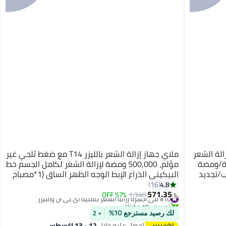
إزالة الشعر IPL T14 5 في 1، إزالة الشعر
ملاي جهاز إزالة الشعر بالليزر T14 مع ضغط ثلجي غير
3℃، 500,000 ومضة 0.5 ثانية/ومضة
مؤلم، 500,000 ومضة لإزالة الشعر لكامل الجسم خط
ب/تجديد
البيكيني الذراع الإبط الوجه الظهر الساق (1*مصباح
ط ظهر
HR)
4.8
16
571.35
#10 في أجهزة إزالة الشعر بتقنية اي بي ال والليزر
1,340
57% OFF
﷼‏
تم بيع +10 مؤخرًا
#10 في أجهزة إزالة الشعر بتقنية اي بي ال والليزر
لك رصيد مسترجع 10%
+ 2
احصل عليه خلال
12 - 13 اغسطس