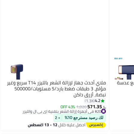
لضغط مع عدسة
ملاي أحدث جهاز لإزالة الشعر بالليزر T14 سريع وغير
مؤلم، 3 طبقات ضغط بارد/5 مستويات/500000
نبضة، أزرق داكن
4.2
1.3K
571.35
43% OFF
1,020
﷼‏
#20 في أجهزة إزالة الشعر بتقنية اي بي ال والليزر
#20 في أجهزة إزالة الشعر بتقنية اي بي ال والليزر
لك رصيد مسترجع 10%
+ 2
احصل عليه خلال
12 - 13 اغسطس