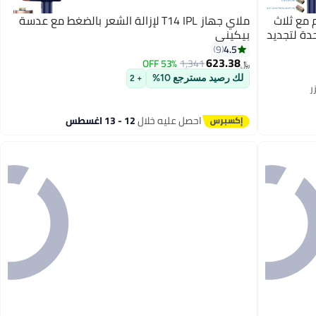
لليزر T14 بدون ألم مع ثلاث
ملاي جهاز T14 IPL لإزالة الشعر بالضغط مع عدسة
دة لتجديد
بيكيني
4.5
9
623.38
53% OFF
1,341
﷼‏
لك رصيد مسترجع 10%
+ 2
احصل عليه خلال
12 - 13 اغسطس