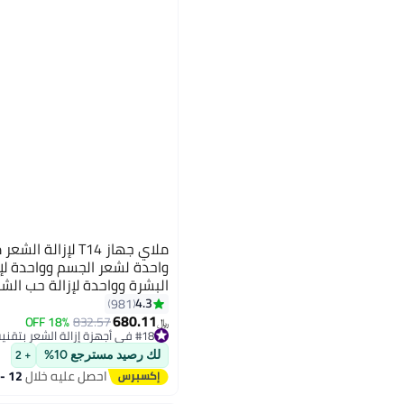
ملاي جهاز T14 لإزال
واحدة لشعر الجسم وواحدة لإز
البشرة وواحدة لإزالة حب الشبا
4.3
981
680.11
18% OFF
832.57
﷼‏
#18 في أجهزة إزالة الشعر بتقنية اي بي ال والليزر
#18 في أجهزة إزالة الشعر بتقنية اي بي ال والليزر
لك رصيد مسترجع 10%
+ 2
احصل عليه خلال
12 - 13 اغسطس