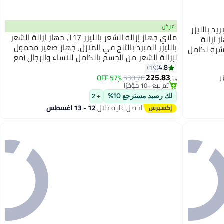
عرض
إزالة الشعر IPL T14 7 في 1، تبريد بالليزر
ملاي جهاز إزالة الشعر بالليزر T17، جهاز إزالة الشعر
، جهاز إزالة
بالليزر المبرد بالثلج في المنزل، جهاز صغير محمول
بشرة لكامل
لإزالة الشعر من الجسم بالكامل للنساء والرجال (مع
هر، الساق
#15 في أجهزة إزالة الشعر بتقنية اي بي ال والليزر
قاعدة تطهير)
4.8
19
أقل سعر في 7 يوم
225.83
57% OFF
530.76
تم بيع +10 مؤخرًا
﷼‏
#15 في أجهزة إزالة الشعر بتقنية اي بي ال والليزر
لك رصيد مسترجع 10%
+ 2
احصل عليه خلال
12 - 13 اغسطس