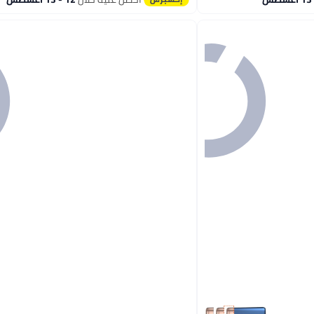
#4 في أجهزة إزالة الشعر بتقنية اي بي ال والليزر