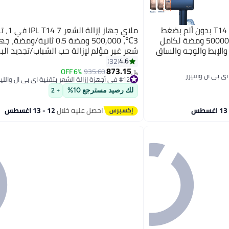
ملاي جهاز إزالة الشعر بالليزر T14 بدون ألم بضغط
ملاي جهاز 
الثلج، آلة إزالة الشعر بالليزر 500000 ومضة لكامل
3℃، 500,000 ومضة 0.5 ثانية/ومضة
والإبط والوجه والساق
شعر غير مؤلم لإزالة حب الشباب/تجديد ال
الجسم، البيكيني، الوجه، الذراع، الإبط، الظ
4.6
32
873.15
6% OFF
935.60
#12 في أجهزة إزالة الشعر بتقنية اي بي ال والليزر
﷼‏
تم بيع +10 مؤخرًا
#12 في أجهزة إزالة الشعر بتقنية اي بي ال والليزر
لك رصيد مسترجع 10%
+ 2
احصل عليه خلال
12 - 13 اغسطس