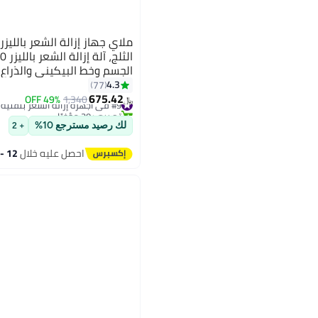
الجسم وخط البيكيني والذراع 
(1*HR+1*بيكيني+1*مصباح للوجه)
4.3
77
675.42
#9 في أجهزة إزالة الشعر بتقنية اي بي ال والليزر
1,340
49% OFF
﷼‏
تم بيع +30 مؤخرًا
#9 في أجهزة إزالة الشعر بتقنية اي بي ال والليزر
لك رصيد مسترجع 10%
+ 2
احصل عليه خلال
12 - 13 اغسطس