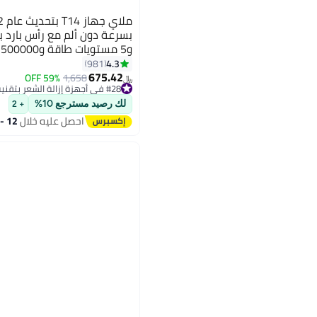
و5 مستويات طاقة و500000 نبضة
4.3
981
675.42
59% OFF
1,658
﷼‏
#28 في أجهزة إزالة الشعر بتقنية اي بي ال والليزر
#28 في أجهزة إزالة الشعر بتقنية اي بي ال والليزر
لك رصيد مسترجع 10%
+ 2
احصل عليه خلال
12 - 13 اغسطس