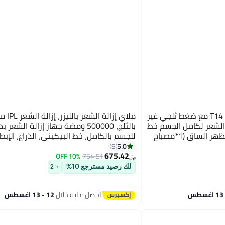
ملاي جهاز إزالة الشعر بالليزر T14 مع ضغط ثلجي غير
ملاي إزالة 
ة لإزالة الشعر لكامل الجسم خط
بالثلج، 500000 ومضة جهاز إزالة الشعر 
البيكيني الذراع الإبط الوجه الظهر الساق (1*مصباح
للجسم بالكامل، خط البيكيني، الذراع، الإبط،
الظهر، الساق (1*HR+1*بيكيني+1*مصباح للوجه)
5.0
9
675.42
10% OFF
754.51
﷼‏
لك رصيد مسترجع 10%
+ 2
احصل عليه خلال
12 - 13 اغسطس