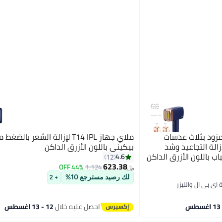
ة الشعر مزود بثلاث عدسات
ملاي جهاز T14 IPL لإزالة الشعر با
الة التجاعيد وشد
بيكيني باللون الأزرق الداكن
ب باللون الأزرق الداكن
4.6
12
623.38
44% OFF
1,124
﷼‏
لك رصيد مسترجع 10%
+ 2
احصل عليه خلال
12 - 13 اغسطس