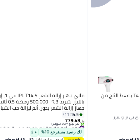
ملاي جهاز إزالة الشعر بالليزر T4 بضغط الثلج من
ملاي جهاز 
بالليزر بتبريد 
جهاز إزالة الشعر بدون ألم لإزالة حب الشبا
البشرة لكامل الجسم بيكيني وجه ذراع إب
4.5
112
ساق
779.49
﷼‏
#4 في أجهزة إزالة الشعر بتقنية اي بي ال والليزر
بتخلّص بسرعة
لك رصيد مسترجع 10%
+ 2
تم بيع +50 مؤخرًا
احصل عليه خلال
12 - 13 اغسطس