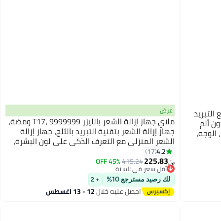
عرض
الشعر بالليزر، إزالة الشعر IPL مع التبريد
ملاي جهاز إزالة الشعر بالليزر T17، 9999999 ومضة،
بدون ألم
جهاز إزالة الشعر بتقنية التبريد بالثلج، جهاز إزالة
 الوجه،
الشعر المنزلي مع التعرف الذكي على لون البشرة،
آلة إزالة الشعر المحمولة الصغيرة للجسم بالكامل
4.2
17
225.83
للنساء والرجال (مع قاعدة تعقيم)
45% OFF
415.24
﷼‏
أقل سعر في السنة
أقل سعر في السنة
لك رصيد مسترجع 10%
+ 2
احصل عليه خلال
12 - 13 اغسطس