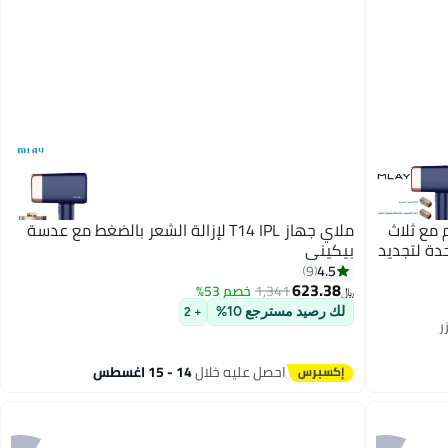
لليزر T14 بدون ألم مع ثلاث
ملاي جهاز T14 IPL لإزالة الشعر بالضغط مع عدسة
دة لتجديد
بيكيني
4.5
9
623.38
1,341
خصم 53%
﷼‏
لك رصيد مسترجع 10%
+ 2
احصل عليه خلال
14 - 15 اغسطس