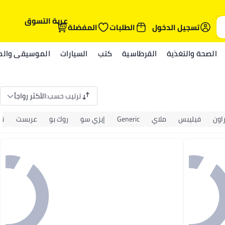
عربة التسوق
تسجيل الدخول
الطلبات
المفضلة
الصحة والتغذية
القرطاسية
كتب
السيارات
الموسيقى والمي
ترتيب حسب
:
الأكثر رواجاً
راون
فيليبس
ملاي
Generic
إيزي سو
روك بو
عربست
ني