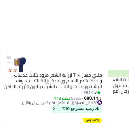
ملاي جهاز T14 لإزالة الشعر مزود بثلاث عدسات
لليزر T17، جهاز إزالة الشعر
واحدة لشعر الجسم وواحدة لإزالة التجاعيد وشد
ير محمول
البشرة وواحدة لإزالة حب الشباب باللون الأزرق الداكن
رجال (مع
4.3
981
680.11
832.57
خصم 18%
﷼‏
#20 في أجهزة إزالة الشعر بتقنية اي بي ال والليزر
#20 في أجهزة إزالة الشعر بتقنية اي بي ال والليزر
لك رصيد مسترجع 10%
+ 2