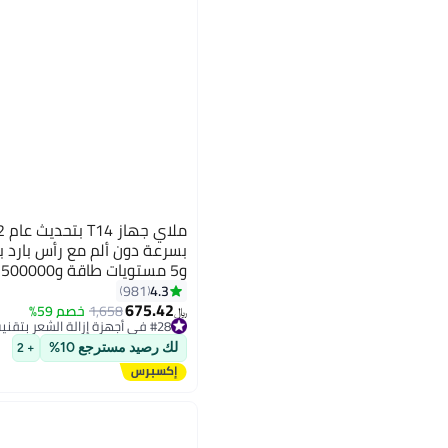
و5 مستويات طاقة و500000 نبضة
4.3
981
675.42
1,658
خصم 59%
﷼‏
#28 في أجهزة إزالة الشعر بتقنية اي بي ال والليزر
#28 في أجهزة إزالة الشعر بتقنية اي بي ال والليزر
لك رصيد مسترجع 10%
+ 2