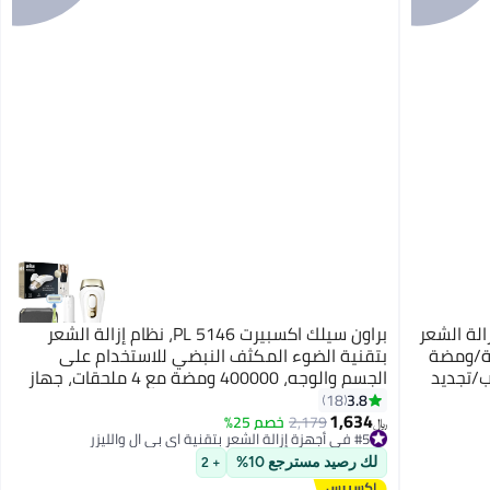
إزالة الشعر IPL T14 5 في 1، إزالة الشعر
براون سيلك اكسبيرت PL 5146، نظام إزالة الشعر
3℃، 500,000 ومضة 0.5 ثانية/ومضة
بتقنية الضوء المكثف النبضي للاستخدام على
ب/تجديد
الجسم والوجه، 400000 ومضة مع 4 ملحقات، جهاز
ط ظهر
إزالة الشعر FS1000 Face Mini، رأس دقيق، ماكينة
3.8
18
1,634
حلاقة فينوس وحقيبة ناعمة
2,179
خصم 25%
﷼‏
#5 في أجهزة إزالة الشعر بتقنية اي بي ال والليزر
تم بيع +40 مؤخرًا
لك رصيد مسترجع 10%
#5 في أجهزة إزالة الشعر بتقنية اي بي ال والليزر
+ 2