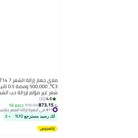
3℃، ,000
شعر غير مؤلم لإزالة حب الشب
الجسم، البيكيني، الوجه، الذرا
4.6
32
873.15
935.60
خصم 6%
﷼‏
#11 في أجهزة إزالة الشعر بتقنية اي بي ال والليزر
تم بيع +10 مؤخرًا
لك رصيد مسترجع 10%
#11 في أجهزة إزالة الشعر بتقنية اي بي ال والليزر
+ 2