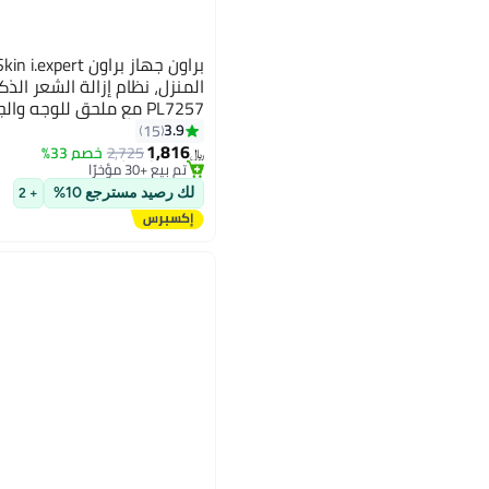
PL7257 مع ملحق للوجه 
(تحت الإبط والبكيني) تطبيق 
#6 في أجهزة إزالة الشعر بتقنية اي بي ال والليزر
3.9
15
بتخلّص بسرعة
حلاقة
1,816
2,725
خصم 33%
﷼‏
تم بيع +30 مؤخرًا
#6 في أجهزة إزالة الشعر بتقنية اي بي ال والليزر
لك رصيد مسترجع 10%
+ 2