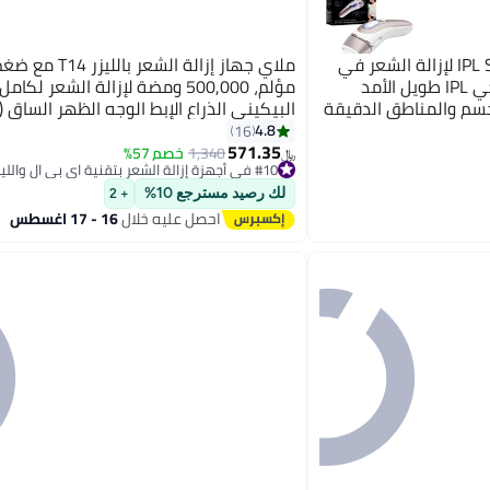
براون جهاز براون IPL Skin i.expert لإزالة الشعر في
ملاي جهاز إزالة الشعر
المنزل، نظام إزالة الشعر الذكي IPL طويل الأمد
مؤلم، 500,000 ومضة لإزالة الشعر ل
والجسم والمناطق الدقيقة
مجاني، حقيبة، ماكينة
HR)
4.8
16
571.35
1,340
خصم 57%
﷼‏
#10 في أجهزة إزالة الشعر بتقنية اي بي ال والليزر
تم بيع +10 مؤخرًا
لك رصيد مسترجع 10%
#10 في أجهزة إزالة الشعر بتقنية اي بي ال والليزر
+ 2
احصل عليه خلال
16 - 17 اغسطس