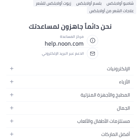
شامبو أولابلكس
بلسم أولابلكس
زيوت أولابلكس للشعر
علاجات الشعر من أولابلكس
نحن دائماً جاهزون لمساعدتك
مركز المساعدة
help.noon.com
الدعم عبر البريد الإلكتروني
الإلكترونيات
الجوالات
الأزياء
التابلت
أزياء نسائية
المطبخ والأجهزة المنزلية
اللابتوبات
أزياء رجالية
الحمام
الأجهزة المنزلية
الجمال
أزياء البنات
ديكور البيت
الكاميرات
العطور
أزياء الأولاد
مستلزمات الأطفال والألعاب
المطبخ والسفرة
التلفزيونات
المكياج
الساعات
الحفاضات
أدوات وتحسين المنزل
السماعات
أفضل الماركات
العناية بالشعر
المجوهرات