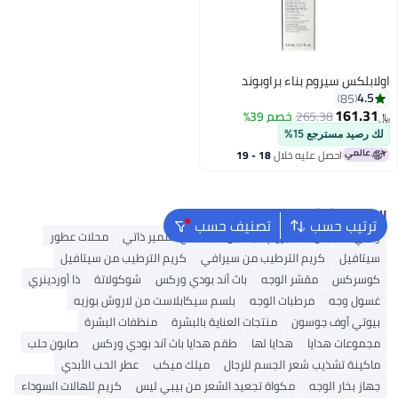
اولابلكس سيروم بناء براوبوند
4.5
85
161.31
265.38
خصم 39%
﷼‏
لك رصيد مسترجع 15%
احصل عليه خلال
18 - 19
اغسطس
البحث الشائع
ترتيب حسب
تصنيف حسب
واقي الشمس
سيروم فيتامين C
منتج تسمير ذاتي
محلات عطور
سيتافيل
كريم الترطيب من سيرافي
كريم الترطيب من سيتافيل
كوسركس
مقشر الوجه
باث أند بودي وركس
شوكولاتة
ذا أوردينري
غسول وجه
مرطبات الوجه
بلسم سيكابلاست من لاروش بوزيه
بيوتي أوف جوسون
منتجات العناية بالبشرة
منظفات البشرة
مجموعات هدايا
هدايا لها
طقم هدايا باث آند بودي وركس
صابون حلب
ماكينة تشذيب شعر الجسم للرجال
ميلك ميكب
عطر الحب الأبدي
جهاز بخار الوجه
مكواة تجعيد الشعر من بيبي ليس
كريم للهالات السوداء