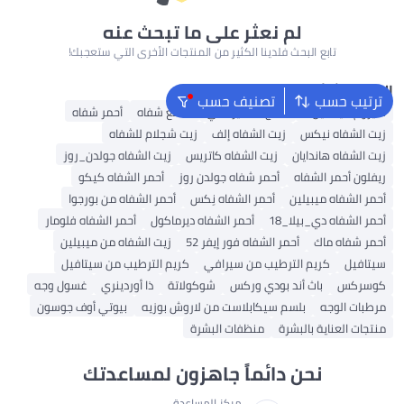
لم نعثر على ما تبحث عنه
تابع البحث فلدينا الكثير من المنتجات الأخرى التي ستعجبك!
البحث الشائع
ترتيب حسب
تصنيف حسب
سيروم فيتامين C
منتج تسمير ذاتي
ملمع شفاه
أحمر شفاه
زيت الشفاه نيكس
زيت الشفاه إلف
زيت شجلام للشفاه
زيت الشفاه هاندايان
زيت الشفاه كاتريس
زيت الشفاه جولدن_روز
ريفلون أحمر الشفاه
أحمر شفاه جولدن روز
أحمر الشفاه كيكو
أحمر الشفاه ميبيلين
أحمر الشفاه نِكس
أحمر الشفاه من بورجوا
أحمر الشفاه دي_بيلا_18
أحمر الشفاه ديرماكول
أحمر الشفاه فلومار
أحمر شفاه ماك
أحمر الشفاه فور إيفر 52
زيت الشفاه من ميبيلين
سيتافيل
كريم الترطيب من سيرافي
كريم الترطيب من سيتافيل
كوسركس
باث أند بودي وركس
شوكولاتة
ذا أوردينري
غسول وجه
مرطبات الوجه
بلسم سيكابلاست من لاروش بوزيه
بيوتي أوف جوسون
منتجات العناية بالبشرة
منظفات البشرة
نحن دائماً جاهزون لمساعدتك
مركز المساعدة