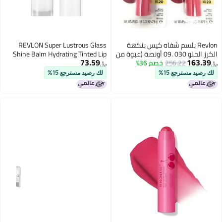
Revlon بلسم شفاه كيس بنكهة
REVLON Super Lustrous Glass
الكرز الحلو 030 .09 أونصة (عبوة من
Shine Balm Hydrating Tinted Lip
73.59
163.39
2)
256.22
خصم 36%
Balm with Hyaluronic Acid Aloe
﷼‏
﷼‏
Rose Quartz 005 Glossed Up Rose
لك رصيد مسترجع 15%
لك رصيد مسترجع 15%
011 oz