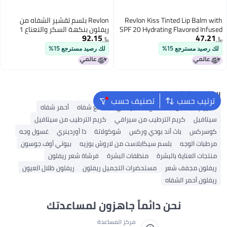
Revlon Kiss Tinted Lip Balm with
Revlon بلسم تقشير الشفاه من
SPF 20 Hydrating Flavored Infused
ريفلون بنكهة السكر والنعناع 1
92.15
47.21
with Natural Fruit Oils 030 Sweet
قطعة
﷼‏
﷼‏
Cherry 009 oz
لك رصيد مسترجع 15%
لك رصيد مسترجع 15%
البحث الشائع
ترتيب حسب
تصنيف حسب
سيروم فيتامين C
منتج تسمير ذاتي
ملمع شفاه
أحمر شفاه
سيتافيل
كريم الترطيب من سيرافي
كريم الترطيب من سيتافيل
كوسركس
باث أند بودي وركس
شوكولاتة
ذا أوردينري
غسول وجه
مرطبات الوجه
بلسم سيكابلاست من لاروش بوزيه
بيوتي أوف جوسون
منتجات العناية بالبشرة
منظفات البشرة
فرشاة شعر ريفلون
ريفلون مجفف شعر
مستحضرات التجميل ريفلون
ريفلون ظلال العيون
ريفلون أحمر الشفاه
نحن دائماً جاهزون لمساعدتك
مركز المساعدة