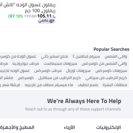
ريفلون غسول الوجه "تاتش آن
ريفلون، 100 جم
105.11
10% OFF
117.60
﷼‏
Popular Searches
واقي الشمس
سيروم فيتامين C
منتج تسمير ذاتي
غسول الوجه من كوسر
واقي الشمس من كوسركس
سيرومات مينيمالست
مرطب نيوتروجينا
مرطب
سيرومات كوسركس
سيرومات لوريال
مرطب كوسركس
غسول الوجه غارنييه
كريم الترطيب من سيرافي
كريم الترطيب من سيتافيل
كوسركس
مقشر ال
منظفات البشرة
بلسم تنظيف
ماء ميسيلار منظف من غارنييه
فرشاة شعر ر
We're Always Here To Help
Reach out to us through any of these support channels
الإلكترونيات
الأزياء
المطبخ والأجهزة 