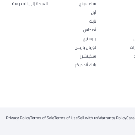
سامسونج
العودة إلى المدرسة
أبل
نايك
أديداس
بريستيج
ات
لوريال باريس
سكيتشرز
بلاك أند ديكر
Privacy Policy
Terms of Sale
Terms of Use
Sell with us
Warranty Policy
Care