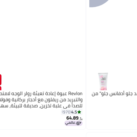
د جلو أدفانس جلو" من
Revlon عبوة إعادة تعبئة رولر الوجه لام
والتبريد من ريفلون مع أحجار بركانية وفول
للصدأ في علبة تخزين، صديقة للبيئة، سهل
التنظيف، 1 قطعة
4.5
970
64.89
﷼‏