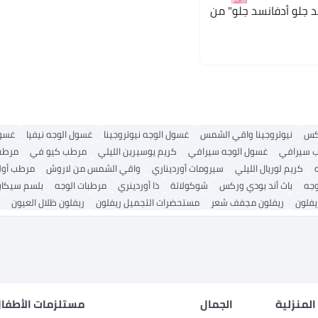
د جلو أدفانسد جلو" من
كس
نيوتروجينا واقي الشمس
غسول الوجه نيوتروجينا
غسول الوجه نيفيا
غسول
 سيرافي
غسول الوجه سيرافي
كريم يوسيرين الليلي
مرطب كيو في
مرطب 
كريم لوريال الليلي
سيرومات أورديناري
واقي الشمس من لاروش
مرطب أول
وجه
باث أند بودي وركس
شوكولاتة
ذا أوردينري
مرطبات الوجه
بلسم سيكاب
يفلون
ريفلون مجفف شعر
مستحضرات التجميل ريفلون
ريفلون ظلال العيون
المنزلية
الجمال
مستلزمات الأطفال