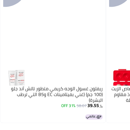
تصاص الزيت
ريفلون غسول الوجه كريمي متطور تاتش آند جلو
اذ مقاوم
(100 جم) (غني بفيتامينات EC وB5 التي ترطب
ة
البشرة)
39.55
31% OFF
58.07
﷼‏