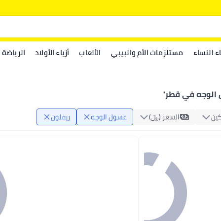
اء النساء
مستلزمات الأم والبيبي
الألعاب
أزياء الأولاد
الرياضة
 الوجه في قطر
"
ين
السعر (﷼‏)
غسول الوجه
ريفلون