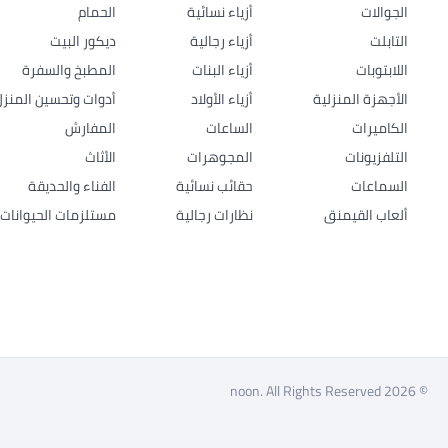
الجوالات
أزياء نسائية
الحمام
التابلت
أزياء رجالية
ديكور البيت
اللابتوبات
أزياء البنات
المطبخ والسفرة
الأجهزة المنزلية
أزياء الأولاد
أدوات وتحسين المنزل
الكاميرات
الساعات
المفارش
التلفزيونات
المجوهرات
الأثاث
السماعات
حقائب نسائية
الفناء والحديقة
ألعاب القيمنق
نظارات رجالية
مستلزمات الحيوانات ا
© 2026 noon. All Rights Reserved