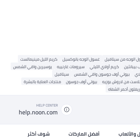
 الوجه من سيتافيل
غسول الوجه بانوكسيل
كريم الليل مينيمالست
بيبانثين
كريم أولاي الليلي
سيرومات غارنييه
يوسيرين واقي الشمس
اي
بيوتي أوف جوسون واقي الشمس
سيتافيل
لاست من لاروش بوزيه
بيوتي أوف جوسون
منتجات العناية بالبشرة
ريفلون أحمر الشفاه
HELP CENTER
help.noon.com
 والألعاب
أفضل الماركات
شوف أكثر