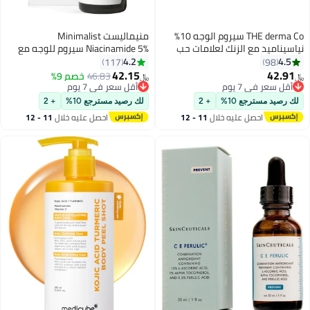
THE derma Co سيروم الوجه 10%
منيماليست Minimalist
نياسيناميد مع الزنك لعلامات حب
Niacinamide 5% سيروم للوجه مع
الشباب | يخفف علامات حب الشباب
فيتامين B3 وحمض الهيالورونيك
4.2
4.5
117
98
والبقع الداكنة | يتحكم في الزيوت
لبشرة نقية ومشرقة | يساعد في
42.15
42.91
46.83
خصم 9%
﷼‏
﷼‏
تقليل البهتان وضرر الشمس | يصلح
أقل سعر في 7 يوم
أقل سعر في 7 يوم
أقل سعر في 7 يوم
حاجز البشرة.
أقل سعر في 7 يوم
لك رصيد مسترجع 10%
+ 2
لك رصيد مسترجع 10%
+ 2
احصل عليه خلال
11 - 12
احصل عليه خلال
11 - 12
اغسطس
اغسطس