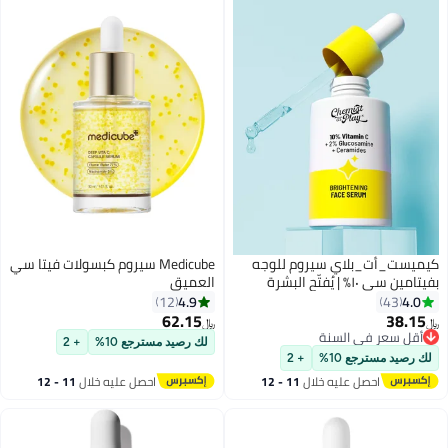
كيميست_أت_بلاي سيروم للوجه
Medicube سيروم كبسولات فيتا سي
بفيتامين سي ١٠٪ | يُفتّح البشرة
العميق
ويُضفي عليها إشراقة | يُخفّف البقع
4.9
4.0
12
43
الداكنة | يُعالج فرط التصبغ | يُوازن
62.15
38.15
﷼‏
﷼‏
إنتاج الميلانين | حمض الأسكوربيك
أقل سعر في السنة
لك رصيد مسترجع 10%
+ 2
أقل سعر في السنة
الإيثيلي والجلوكوزامين | لجميع أنواع
لك رصيد مسترجع 10%
+ 2
البشرة، ٣٠ مل
احصل عليه خلال
11 - 12
احصل عليه خلال
11 - 12
اغسطس
اغسطس