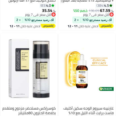
+ نياسيناميد 15% للعناية بعد البقع |
حمض كوجيك مع 1% ألفا أربوتين
روتين العناية بالبشرة الكورية
ونياسيناميد للبقع الداكنة
4.0
4.5
83
384
اليومية الشاملة | العناية بتفاوت
والتصبغات، 30 مل
35.54
67.59
136.05
خصم 50%
﷼‏
﷼‏
لون البشرة، والملمس، والترطيب |
أقل سعر في 7 يوم
أقل سعر في 7 يوم
أقل سعر في 7 يوم
حمض ترانيكساميك بتركيز 5%
أقل سعر في 7 يوم
لك رصيد مسترجع 10%
+ 2
لك رصيد مسترجع 10%
+ 2
احصل عليه خلال
11 - 12
احصل عليه خلال
11 - 12
اغسطس
اغسطس
غارنييه سيروم الوجه سكين أكتيف
كوسرإكس مستحضر مزدوج ومتقدم
فاست برايت أثناء الليل مع 10%
بخلاصة الحلزون 80ملليلتر