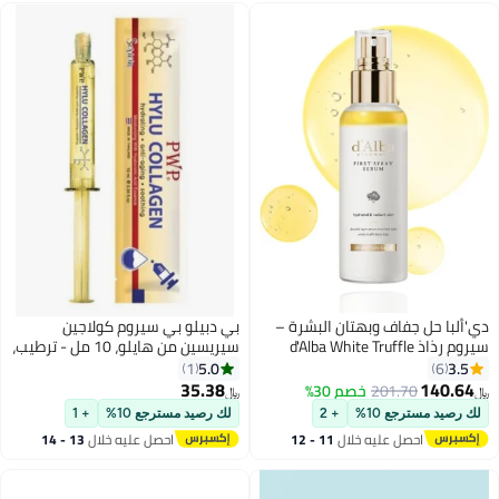
دي'ألبا حل جفاف وبهتان البشرة –
بي دبيلو بي سيروم كولاجين
سيروم رذاذ d'Alba White Truffle
سيريسين من هايلو، 10 مل - ترطيب،
100ml لترطيب فوري وتغذية
شد البشرة، ودعم مرونتها
5.0
3.5
1
6
ولمعان صحي
35.38
140.64
201.70
خصم 30%
﷼‏
﷼‏
لك رصيد مسترجع 10%
+ 2
لك رصيد مسترجع 10%
+ 1
احصل عليه خلال
11 - 12
احصل عليه خلال
13 - 14
اغسطس
اغسطس