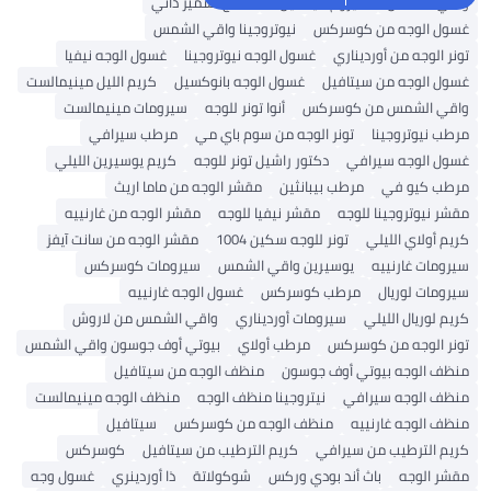
واقي الشمس
سيروم فيتامين C
منتج تسمير ذاتي
غسول الوجه من كوسركس
نيوتروجينا واقي الشمس
تونر الوجه من أورديناري
غسول الوجه نيوتروجينا
غسول الوجه نيفيا
غسول الوجه من سيتافيل
غسول الوجه بانوكسيل
كريم الليل مينيمالست
واقي الشمس من كوسركس
أنوا تونر للوجه
سيرومات مينيمالست
مرطب نيوتروجينا
تونر الوجه من سوم باي مي
مرطب سيرافي
غسول الوجه سيرافي
دكتور راشيل تونر للوجه
كريم يوسيرين الليلي
مرطب كيو في
مرطب بيبانثين
مقشر الوجه من ماما اريث
مقشر نيوتروجينا للوجه
مقشر نيفيا للوجه
مقشر الوجه من غارنييه
كريم أولاي الليلي
تونر للوجه سكين 1004
مقشر الوجه من سانت آيفز
سيرومات غارنييه
يوسيرين واقي الشمس
سيرومات كوسركس
سيرومات لوريال
مرطب كوسركس
غسول الوجه غارنييه
كريم لوريال الليلي
سيرومات أورديناري
واقي الشمس من لاروش
تونر الوجه من كوسركس
مرطب أولاي
بيوتي أوف جوسون واقي الشمس
منظف ​​الوجه بيوتي أوف جوسون
منظف ​​الوجه من سيتافيل
منظف ​​الوجه سيرافي
نيتروجينا منظف الوجه
منظف ​​الوجه مينيمالست
منظف ​​الوجه غارنييه
منظف ​​الوجه من كوسركس
سيتافيل
كريم الترطيب من سيرافي
كريم الترطيب من سيتافيل
كوسركس
مقشر الوجه
باث أند بودي وركس
شوكولاتة
ذا أوردينري
غسول وجه