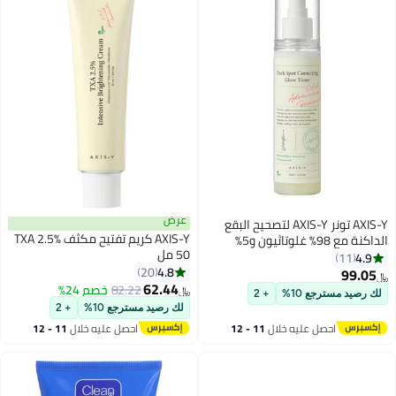
عرض
AXIS-Y تونر AXIS-Y لتصحيح البقع
AXIS-Y كريم تفتيح مكثف TXA 2.5%
الداكنة مع 98% غلوتاثيون و5%
50 مل
نياسيناميد، تونر م brighten و مهدئ
4.9
11
4.8
مع حمض الهيالورونيك، عناية
20
99.05
﷼‏
62.44
بالبشرة كورية نباتية وخالية من
82.22
خصم 24%
﷼‏
لك رصيد مسترجع 10%
+ 2
المواد الضارة
لك رصيد مسترجع 10%
+ 2
احصل عليه خلال
11 - 12
احصل عليه خلال
11 - 12
اغسطس
اغسطس