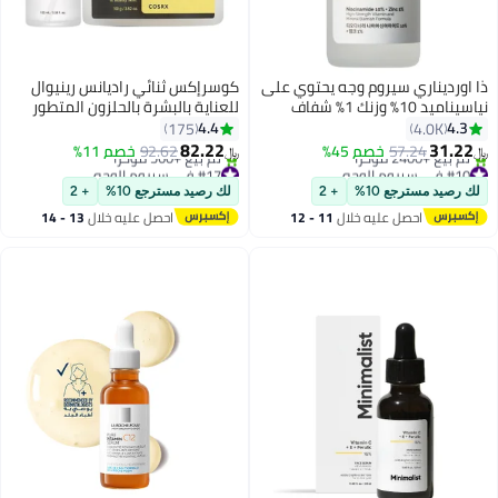
ذا اورديناري سيروم وجه يحتوي على
كوسرإكس ثنائي راديانس رينيوال
نياسيناميد 10% وزنك 1% شفاف
للعناية بالبشرة بالحلزون المتطور
30ملليلتر
الحلزون 96 Mucin Power Essence
4.4
4.3
175
4.0K
و92 كريم الكل في واحد
82.22
31.22
57.24
خصم 45%
92.62
خصم 11%
﷼‏
﷼‏
#10 في سيروم الوجه
#17 في سيروم الوجه
بتخلّص بسرعة
باقي 4 وحدات في المخزون
لك رصيد مسترجع 10%
+ 2
لك رصيد مسترجع 10%
+ 2
تم بيع +2400 مؤخرًا
تم بيع +560 مؤخرًا
احصل عليه خلال
11 - 12
احصل عليه خلال
13 - 14
#10 في سيروم الوجه
#17 في سيروم الوجه
اغسطس
اغسطس