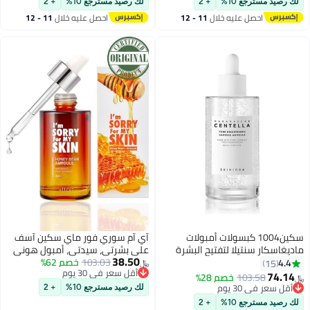
لك رصيد مسترجع 10%
+ 2
لك رصيد مسترجع 10%
+ 2
Rosacea Acne, for Sensitive Skin
احصل عليه خلال
11 - 12
احصل عليه خلال
11 - 12
اغسطس
اغسطس
سكين1004 كبسولات أمبولات
آي آم سوري فور ماي سكين آسف
ماديغاسكار سنتيلا لتفتيح البشرة
على بشرتي، سيدتي، أمبول هوني
38.50
103.03
خصم 62%
بيم 30 مل – سيرم العناية بالبشرة
4.4
15
﷼‏
أقل سعر في 30 يوم
الكورية المضاد للشيخوخة مع
74.14
103.58
خصم 28%
﷼‏
أقل سعر في 30 يوم
تأثيرات تبييض وتقليل التجاعيد –
أقل سعر في 30 يوم
لك رصيد مسترجع 10%
+ 2
أقل سعر في 30 يوم
يحتوي على 10000 جزء في المليون
لك رصيد مسترجع 10%
+ 2