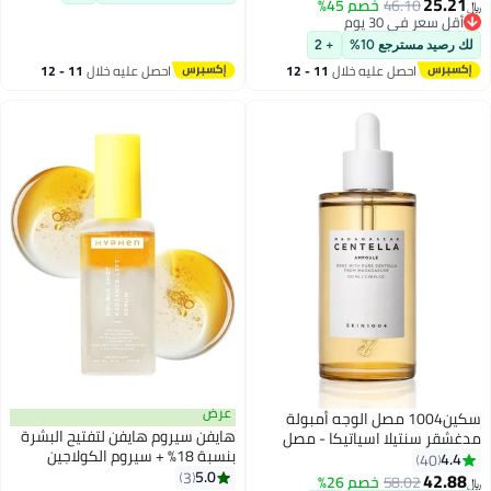
مل
25.21
46.10
خصم 45%
﷼‏
أقل سعر في 30 يوم
أقل سعر في 30 يوم
لك رصيد مسترجع 10%
+ 2
احصل عليه خلال
11 - 12
احصل عليه خلال
11 - 12
اغسطس
اغسطس
عرض
سكين1004 مصل الوجه أمبولة
هايفن سيروم هايفن لتفتيح البشرة
مدغشقر سنتيلا اسياتيكا - مصل
بنسبة 18% + سيروم الكولاجين
مرطب ومهدئ - 100 مل
4.4
40
بنسبة 20% | سيروم مزدوج يحتوي
5.0
3
42.88
58.02
خصم 26%
﷼‏