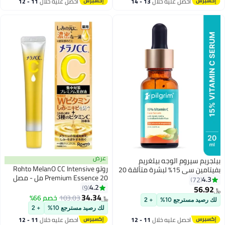
احصل عليه خلال
13 - 14
احصل عليه خلال
11 - 12
اغسطس
اغسطس
عرض
بيلجريم سيروم الوجه بيلغريم
روتو Rohto MelanO CC Intensive
بفيتامين سي 15% لبشرة متألقة 20
Premium Essence 20 مل - مصل
مل | سيروم غني بفيتامين سي،
4.3
72
مكافحة البقع
4.2
وحمض الفيروليك، وفيتامين إي |
9
56.92
﷼‏
34.34
يقلل البقع الداكنة ويوحد لون
103.03
خصم 66%
﷼‏
لك رصيد مسترجع 10%
+ 2
البشرة | خالٍ من العطور | للرجال
لك رصيد مسترجع 10%
+ 2
والنساء | مناسب لجميع أنواع البشرة
احصل عليه خلال
11 - 12
احصل عليه خلال
11 - 12