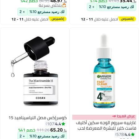
48.97
35.44
41.43
خصم 14%
84.95
خصم 42%
﷼‏
﷼‏
بتخلّص بسرعة
لك رصيد مسترجع 10%
+ 2
بتخلّص بسرعة
لك رصيد مسترجع 10%
+ 2
احصل عليه خلال
11 - 12
احصل عليه خلال
11 - 12
اغسطس
اغسطس
عرض الميجا 📣
كوسرإكس مصل النياسيناميد 15
غارنييه سيروم الوجه سكين أكتيف
4.4
107
فاست كلير للبشرة المعرضة لحب
65.20
111.26
خصم 41%
﷼‏
الشباب مع حمض الساليسيليك، 15
4.4
578
لك رصيد مسترجع 10%
+ 2