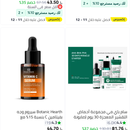
على 11% من مستخلص اليوسفي،
43.50
67.56
خصم 35%
﷼‏
لك رصيد مسترجع 10%
+ 2
5% نياسيناميد، 2% حمض البولي
أقل سعر في السنة
أقل سعر في السنة
جلوتاميك والباكوتشيول | لتفتيح
لك رصيد مسترجع 10%
+ 2
البشرة وتعزيز إنتاج الكولاجين | يقلل
احصل عليه خلال
11 - 12
احصل عليه خلال
11 - 12
من البقع الداكنة وتصبغات الميلانين
اغسطس
اغسطس
| مناسب لجميع أنواع البشرة - 50
مل
سام باي مي مجموعة أحماض
Botanic Hearth سيروم وجه
التقشير المعجزة 30 يوم (صابونة
بفيتامين C بنسبة 15% مع
30جم ,تونر 30مل,سيروم 10مل,كريم
النياسيناميد، حمض الهيالورونيك،
4.3
4.4
19
6.0K
20جم) شفاف
الألانطوين، سيكا، حمض الفيروليك
44.70
81.76
130.83
خصم 37%
﷼‏
﷼‏