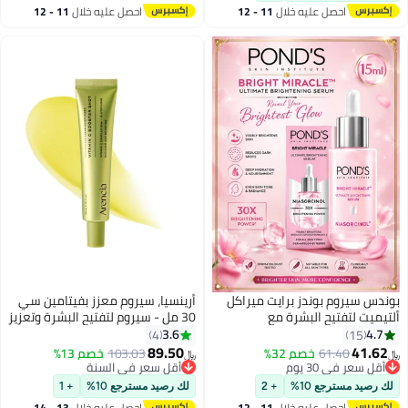
من مستخلص العسل الملكي
احصل عليه خلال
11 - 12
احصل عليه خلال
11 - 12
اغسطس
اغسطس
بوندس سيروم بوندز برايت ميراكل
أرينسيا، سيروم معزز بفيتامين سي
ألتيميت لتفتيح البشرة مع
30 مل - سيروم لتفتيح البشرة وتعزيز
نياسورسينول، أفضل 30 مرة من
إشراقتها
3.6
4.7
4
15
فيتامين سي | 15 مل
89.50
41.62
61.40
خصم 32%
103.03
خصم 13%
﷼‏
﷼‏
أقل سعر في 30 يوم
أقل سعر في السنة
أقل سعر في 30 يوم
أقل سعر في السنة
لك رصيد مسترجع 10%
+ 2
لك رصيد مسترجع 10%
+ 1
احصل عليه خلال
11 - 12
احصل عليه خلال
13 - 14