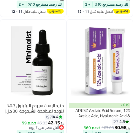
وفيتامين E | يستهدف البقع الداكنة،
لك رصيد مسترجع 10%
+ 2
لك رصيد مسترجع 10%
+ 2
أضرار الشمس، التجاعيد لتفتيح
احصل عليه خلال
11 - 12
احصل عليه خلال
11 - 12
وتوحيد لون البشرة
اغسطس
اغسطس
عرض
منيماليست سيروم الريتينول 0.3%
ATRJSZ Azelaic Acid Serum, 12%
للوجه لمكافحة الشيخوخة، 30 مل |
Azelaic Acid, Hyaluronic Acid &
سيروم ليلي بالريتينول و Q10 لتقليل
4.4
97
Niacinamide, Redness Relief Face,
4.5
23
الخطوط الدقيقة والتجاعيد | للنساء
42.15
46.83
خصم 9%
﷼‏
Moisturizing and Balance Excess
30.98
والرجال
103.03
خصم 69%
أقل سعر في 7 يوم
﷼‏
Sebum, Reducing Blemish &
أقل سعر في 7 يوم