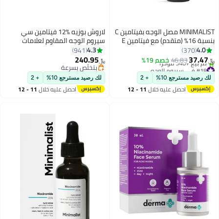
MINIMALIST مصل الوجه بفيتامين C
لاروش بوزيه %12 فيتامين سي
بنسبة 16% (متقدم) مع فيتامين E
سيروم الوجه المقاوم لعلامات
وحمض الفيروليك لبشرة متوهجة |
التقدم بالسن النقي مع حمض
4.3
4.0
941
370
تفتيح وحماية متقدمة
الهيالورونيك وحمض الساليسيليك،
240.95
37.47
46.83
خصم 19%
﷼‏
﷼‏
يعزز تجدد البشرة ويقلل مظهر
#18 في سيروم الوجه
بتخلّص بسرعة
أقل سعر في 7 يوم
التجاعيد، 30ملليلتر
بتخلّص بسرعة
لك رصيد مسترجع 10%
+ 2
لك رصيد مسترجع 10%
+ 2
تم بيع +540 مؤخرًا
احصل عليه خلال
11 - 12
احصل عليه خلال
11 - 12
#18 في سيروم الوجه
اغسطس
اغسطس