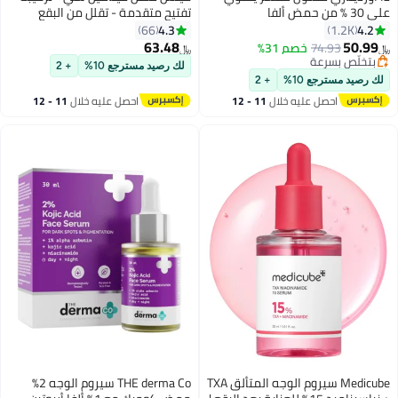
على 30 % من حمض ألفا
تفتيح متقدمة - تقلل من البقع
هيدروكسي + 2 % من حمض بيتا
الداكنة وأضرار الشمس وفرط
4.3
4.2
66
1.2K
هيدروكسي 30ملليلتر
التصبغ، وتوحد لون البشرة، وتنعم
63.48
50.99
74.93
خصم 31%
﷼‏
﷼‏
الملمس وتعزز توهج الشباب -
بتخلّص بسرعة
لك رصيد مسترجع 10%
+ 2
بتخلّص بسرعة
لجميع أنواع البشرة، 30 مل
لك رصيد مسترجع 10%
+ 2
احصل عليه خلال
11 - 12
احصل عليه خلال
11 - 12
اغسطس
اغسطس
Medicube سيروم الوجه المتألق TXA
THE derma Co سيروم الوجه 2%