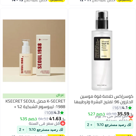
اغسطس
اغسطس
عرض
كوسرإكس خلاصة قوة موسين
K-SECRET مصل KSECRET SEOUL
الحلزون 96: تفتيح البشرة وترطيبها
1988: ليبوسوم الشبكية 2% +
وتنشيطها
4.1
161
الجينسنغ الأسود، 30 مل/1.01
4.3
108
35.59
أقل سعر في 30 يوم
49.18
خصم 27%
﷼‏
أونصة | 58% من مستخلص الجينسنغ
41.63
بتخلّص بسرعة
64.52
خصم 35%
﷼‏
الأسود مع الشبكية والباكوشيول
أقل سعر في 30 يوم
أقل سعر في السنة
لك رصيد مسترجع 10%
+ 2
أقل سعر في السنة
وفيتامين C و3 ببتيدات للعناية
لك رصيد مسترجع 10%
+ 2
بالتجاعيد | العناية بالبشرة الكورية