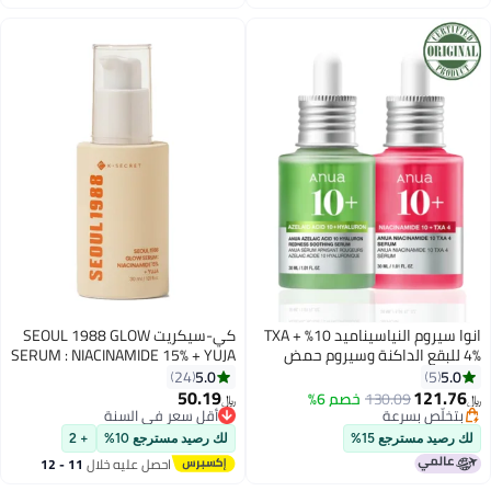
اغسطس
اغسطس
انوا سيروم النياسيناميد 10% + TXA
كي-سيكريت SEOUL 1988 GLOW
4% للبقع الداكنة وسيروم حمض
SERUM : NIACINAMIDE 15% + YUJA
الأزيليك 10% المهدئ
5.0
5.0
24
5
50.19
121.76
130.09
خصم 6%
﷼‏
﷼‏
بتخلّص بسرعة
أقل سعر في السنة
بتخلّص بسرعة
أقل سعر في السنة
لك رصيد مسترجع 15%
لك رصيد مسترجع 10%
+ 2
احصل عليه خلال
11 - 12
اغسطس