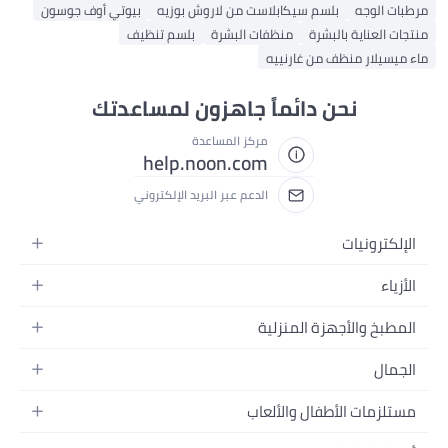
مرطبات الوجه
بلسم سيكابلاست من لاروش بوزيه
بيوتي أوف جوسون
منتجات العناية بالبشرة
منظفات البشرة
بلسم تنظيف
ماء ميسيلار منظف من غارنييه
نحن دائماً جاهزون لمساعدتك
مركز المساعدة
help.noon.com
الدعم عبر البريد الإلكتروني
الإلكترونيات
الجوالات
الأزياء
التابلت
أزياء نسائية
المطبخ والأجهزة المنزلية
اللابتوبات
أزياء رجالية
الحمام
الأجهزة المنزلية
الجمال
أزياء البنات
ديكور البيت
الكاميرات
العطور
أزياء الأولاد
مستلزمات الأطفال والألعاب
المطبخ والسفرة
التلفزيونات
المكياج
الساعات
الحفاضات