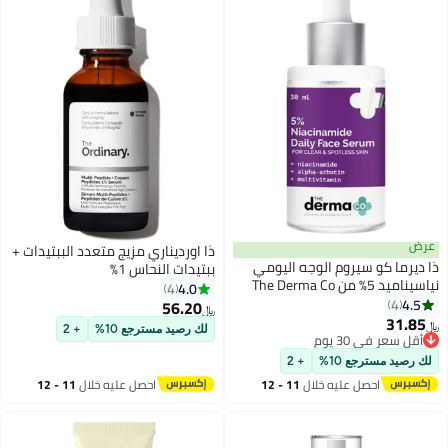
عرض
ذا اورديناري مزيج متعدد الببتيدات +
ذا ديرما كو سيروم الوجه اليومي
ببتيدات النحاس 1%
نياسيناميد 5% من The Derma Co
4.0
4
مع ألفا أربوتين والفيتامينات
4.5
4
56.20
﷼‏
المتعددة لبشرة صافية وخالية من
31.85
﷼‏
لك رصيد مسترجع 10%
+ 2
البقع - 30 مل
أقل سعر في 30 يوم
أقل سعر في 30 يوم
لك رصيد مسترجع 10%
+ 2
احصل عليه خلال
11 - 12
احصل عليه خلال
11 - 12
اغسطس
اغسطس