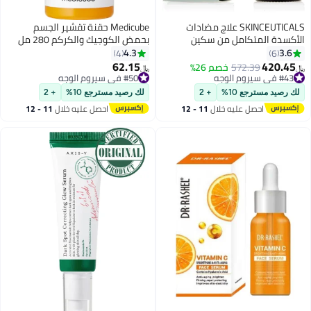
SKINCEUTICALS علاج مضادات
Medicube حقنة تقشير الجسم
الأكسدة المتكامل من سكين
بحمض الكوجيك والكركم 280 مل
سوتيكلز سي إي فيروليك 30 مل/1
4.3
3.6
4
6
أونصة
62.15
420.45
572.39
خصم 26%
﷼‏
﷼‏
#43 في سيروم الوجه
#50 في سيروم الوجه
#43 في سيروم الوجه
#50 في سيروم الوجه
لك رصيد مسترجع 10%
+ 2
لك رصيد مسترجع 10%
+ 2
احصل عليه خلال
11 - 12
احصل عليه خلال
11 - 12
اغسطس
اغسطس