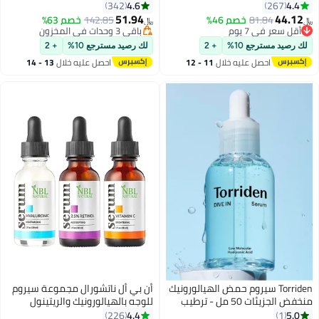
فيتامين سي النقي، 30 مل
4.6
4.4
342
267
51.94
44.12
81.84
خصم 46%
142.85
خصم 63%
﷼‏
﷼‏
أقل سعر في 7 يوم
باقي 3 وحدات في المخزون
أقل سعر في 7 يوم
باقي 3 وحدات في المخزون
لك رصيد مسترجع 10%
+ 2
لك رصيد مسترجع 10%
+ 2
احصل عليه خلال
11 - 12
احصل عليه خلال
13 - 14
اغسطس
اغسطس
Torriden سيروم حمض الهيالورونيك
أن بي أل ناتشورال مجموعة سيروم
منخفض الجزيئات 50 مل - ترطيب
للوجه بالهيالورونيك والريتينول
عميق، إصلاح حاجز البشرة والعناية
وفيتامين سي من 3 قطع 90ملليلتر
4.4
5.0
226
1