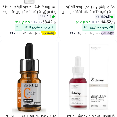
دكتور راشيل سيروم للوجه لتفتيح
"سيروم Axis-Y لتصحيح البقع الداكنة
البشرة ومكافحة علامات تقدم السن
ولتحقيق بشرة مشعة بلون متساوٍ -
بفيتامين C برتقالي 50ملليلتر
يفتح ويخفي البقع الداكنة
4.4
4.3
236
3.3K
53.42
14.52
16.65
خصم 12%
106.85
خصم 50%
﷼‏
﷼‏
لك رصيد مسترجع 15%
لك رصيد مسترجع 10%
+ 2
احصل عليه خلال
16 - 17
احصل عليه خلال
11 - 12
اغسطس
اغسطس
ذا اورديناري محلول مقشر يحتوي
فينس مصل فيتامين سي - تركيبة