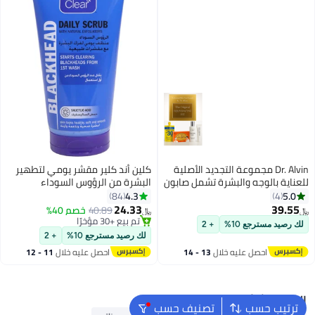
Dr. Alvin مجموعة التجديد الأصلية
كلين أند كلير مقشر يومي لتطهير
للعناية بالوجه والبشرة تشمل صابون
البشرة من الرؤوس السوداء
تونر واقي شمس وكريم 4 في 1
150ملليلتر
4.3
5.0
84
4
لتفتيح البشرة ومكافحة حب الشباب
24.33
39.55
40.89
خصم 40%
﷼‏
﷼‏
تم بيع +30 مؤخرًا
لك رصيد مسترجع 10%
+ 2
تم بيع +30 مؤخرًا
لك رصيد مسترجع 10%
+ 2
احصل عليه خلال
13 - 14
احصل عليه خلال
11 - 12
اغسطس
اغسطس
البحث الشائع
ترتيب حسب
تصنيف حسب