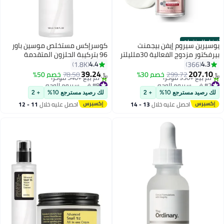
أفضل المنتجات
يوسيرين سيروم إيفن بيجمنت
كوسرإكس مستخلص موسين باور
بيرفكتور مزدوج الفعالية 30ملليلتر
96 بتركيبة الحلزون المتقدمة
100ملليلتر
4.4
4.3
1.8K
366
39.24
207.10
299.72
خصم 30%
78.50
خصم 50%
﷼‏
﷼‏
#2 في سيروم الوجه
#8 في سيروم الوجه
باقي 2 وحدات في المخزون
أقل سعر في 7 يوم
لك رصيد مسترجع 10%
+ 2
لك رصيد مسترجع 10%
+ 2
تم بيع +930 مؤخرًا
تم بيع +540 مؤخرًا
احصل عليه خلال
13 - 14
احصل عليه خلال
11 - 12
#2 في سيروم الوجه
#8 في سيروم الوجه
اغسطس
اغسطس