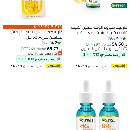
عرض التجديد الكبير
غارنييه سيروم الوجه سكين أكتيف
غارنييه فاست برايت بوستر 30x،
فاست كلير للبشرة المعرضة لحب
فيتامين سي+، 50 مل
الشباب مع حمض الساليسيليك، 30
4.5
466
4.2
مل
1.4K
54.50
29% OFF
76.82
﷼‏
69.77
باقي 1 وحدات في المخزون
94.46
26% OFF
﷼‏
باقي 1 وحدات في المخزون
أقل سعر في 7 يوم
لك رصيد مسترجع 10%
+ 2
أقل سعر في 7 يوم
لك رصيد مسترجع 10%
+ 2
احصل عليه خلال
13 - 14
احصل عليه خلال
13 - 14
اغسطس
اغسطس