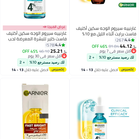
عرض الميجا 📣
غارنييه سيروم الوجه سكين أكتيف
غارنييه سيروم الوجه سكين أكتيف
فاست برايت أثناء الليل مع 10%
فاست كلير للبشرة المعرضة لحب
فيتامين سي النقي، 30 مل
4.4
267
الشباب مع حمض الساليسيليك، 15
4.4
578
44.12
46% OFF
81.84
﷼‏
مل
25.21
أقل سعر في 7 يوم
46.10
45% OFF
﷼‏
أقل سعر في 7 يوم
أقل سعر في 30 يوم
لك رصيد مسترجع 10%
+ 2
أقل سعر في 30 يوم
لك رصيد مسترجع 10%
+ 2
احصل عليه خلال
13 - 14
احصل عليه خلال
13 - 14
اغسطس
اغسطس