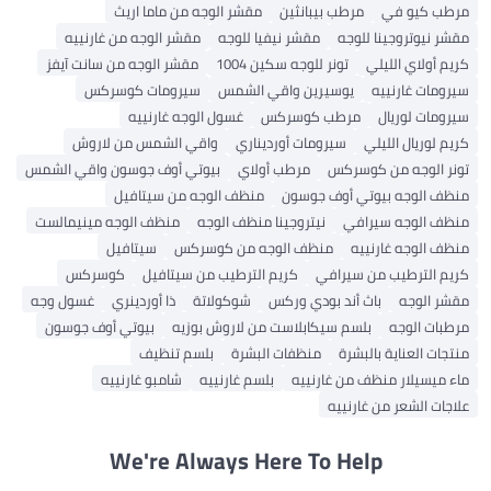
مرطب كيو في
مرطب بيبانثين
مقشر الوجه من ماما اريث
مقشر نيوتروجينا للوجه
مقشر نيفيا للوجه
مقشر الوجه من غارنييه
كريم أولاي الليلي
تونر للوجه سكين 1004
مقشر الوجه من سانت آيفز
سيرومات غارنييه
يوسيرين واقي الشمس
سيرومات كوسركس
سيرومات لوريال
مرطب كوسركس
غسول الوجه غارنييه
كريم لوريال الليلي
سيرومات أورديناري
واقي الشمس من لاروش
تونر الوجه من كوسركس
مرطب أولاي
بيوتي أوف جوسون واقي الشمس
منظف ​​الوجه بيوتي أوف جوسون
منظف ​​الوجه من سيتافيل
منظف ​​الوجه سيرافي
نيتروجينا منظف الوجه
منظف ​​الوجه مينيمالست
منظف ​​الوجه غارنييه
منظف ​​الوجه من كوسركس
سيتافيل
كريم الترطيب من سيرافي
كريم الترطيب من سيتافيل
كوسركس
مقشر الوجه
باث أند بودي وركس
شوكولاتة
ذا أوردينري
غسول وجه
مرطبات الوجه
بلسم سيكابلاست من لاروش بوزيه
بيوتي أوف جوسون
منتجات العناية بالبشرة
منظفات البشرة
بلسم تنظيف
ماء ميسيلار منظف من غارنييه
بلسم غارنييه
شامبو غارنييه
علاجات الشعر من غارنييه
We're Always Here To Help