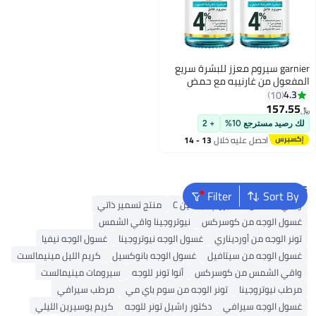
garnier سيروم معزز للبشرة سريع
المفعول من غارنييه مع حمض
الساليسيليك، 30 مل
4.3
10
157.55
﷼‏
لك رصيد مسترجع 10%
+ 2
احصل عليه خلال
13 - 14
اغسطس
Popular Searches
Filter
Sort By
واقي الشمس
سيروم فيتامين C
منتج تسمير ذاتي
غسول الوجه من كوسركس
نيوتروجينا واقي الشمس
تونر الوجه من أورديناري
غسول الوجه نيوتروجينا
غسول الوجه نيفيا
غسول الوجه من سيتافيل
غسول الوجه بانوكسيل
كريم الليل مينيمالست
واقي الشمس من كوسركس
أنوا تونر للوجه
سيرومات مينيمالست
مرطب نيوتروجينا
تونر الوجه من سوم باي مي
مرطب سيرافي
غسول الوجه سيرافي
دكتور راشيل تونر للوجه
كريم يوسيرين الليلي