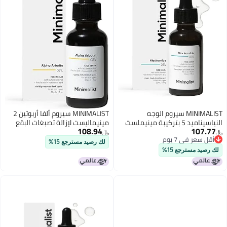
MINIMALIST سيروم الوجه
MINIMALIST سيروم ألفا أربوتين 2
النياسيناميد 5 بتركيبة مينيملست
مينيماليست لإزالة تصبغات البقع
108.94
107.77
لبشرة واضحة ومتألقة يقلل من
الداكنة سيروم مضاد للتصبغ للوجه
﷼‏
﷼‏
أقل سعر في 7 يوم
بهتان البشرة يرطب ويعالج البشرة
للرجال والنساء مع حمض
لك رصيد مسترجع 15%
أقل سعر في 7 يوم
مع فيتامين ب3 وحمض
الهيالورونيك لإزالة العيوب وآثار حب
لك رصيد مسترجع 15%
الهيالورونيك سيروم نهاري ليلي
الشباب والتسمير شفاف 30 مل
للبشرة الجافة والحساسة للنساء
والرجال 30 مل