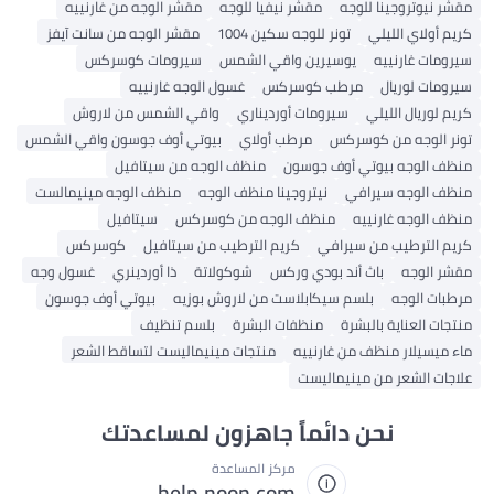
مقشر نيوتروجينا للوجه
مقشر نيفيا للوجه
مقشر الوجه من غارنييه
كريم أولاي الليلي
تونر للوجه سكين 1004
مقشر الوجه من سانت آيفز
سيرومات غارنييه
يوسيرين واقي الشمس
سيرومات كوسركس
سيرومات لوريال
مرطب كوسركس
غسول الوجه غارنييه
كريم لوريال الليلي
سيرومات أورديناري
واقي الشمس من لاروش
تونر الوجه من كوسركس
مرطب أولاي
بيوتي أوف جوسون واقي الشمس
منظف ​​الوجه بيوتي أوف جوسون
منظف ​​الوجه من سيتافيل
منظف ​​الوجه سيرافي
نيتروجينا منظف الوجه
منظف ​​الوجه مينيمالست
منظف ​​الوجه غارنييه
منظف ​​الوجه من كوسركس
سيتافيل
كريم الترطيب من سيرافي
كريم الترطيب من سيتافيل
كوسركس
مقشر الوجه
باث أند بودي وركس
شوكولاتة
ذا أوردينري
غسول وجه
مرطبات الوجه
بلسم سيكابلاست من لاروش بوزيه
بيوتي أوف جوسون
منتجات العناية بالبشرة
منظفات البشرة
بلسم تنظيف
ماء ميسيلار منظف من غارنييه
منتجات مينيماليست لتساقط الشعر
علاجات الشعر من مينيماليست
نحن دائماً جاهزون لمساعدتك
مركز المساعدة
help.noon.com