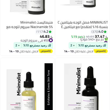
MINIMALIST مصل الوجه بفيتامين C
منيماليست Minimalist
بنسبة 16% (متقدم) مع فيتامين E
Niacinamide 5% سيروم للوجه مع
وحمض الفيروليك لبشرة متوهجة |
فيتامين B3 وحمض الهيالورونيك
4.2
4.0
117
370
تفتيح وحماية متقدمة
لبشرة نقية ومشرقة | يساعد في
46.83
37.47
46.83
خصم 19%
﷼‏
﷼‏
تقليل البهتان وضرر الشمس | يصلح
#19 في سيروم الوجه
#50 في سيروم الوجه
أقل سعر في 7 يوم
#50 في سيروم الوجه
حاجز البشرة.
لك رصيد مسترجع 10%
+ 2
لك رصيد مسترجع 10%
+ 2
تم بيع +540 مؤخرًا
احصل عليه خلال
13 - 14
احصل عليه خلال
13 - 14
#19 في سيروم الوجه
اغسطس
اغسطس