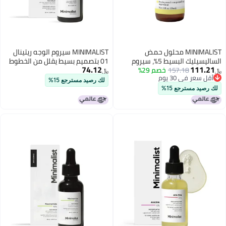
MINIMALIST محلول حمض
MINIMALIST سيروم الوجه ريتينال
الساليسيليك البسيط 5%، سيروم
01 بتصميم بسيط يقلل من الخطوط
74.12
111.21
بسيط (1 أونصة سائلة 5%)
157.18
خصم 29%
الدقيقة والتجاعيد غني
﷼‏
﷼‏
أقل سعر في 30 يوم
بالباكوتشيول والسكواليين تركيبة
لك رصيد مسترجع 15%
أقل سعر في 30 يوم
مضادة للشيخوخة ومرطبة لجميع
لك رصيد مسترجع 15%
أنواع البشرة 20 مل