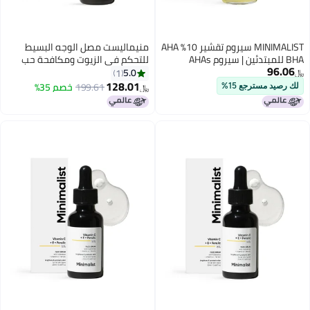
MINIMALIST سيروم تقشير 10% AHA
منيماليست مصل الوجه البسيط
BHA للمبتدئين | سيروم AHAs
للتحكم في الزيوت ومكافحة حب
96.06
(حمض اللاكتيك وحمض الجليكوليك)
الشباب 10% من النياسيناميد مع
5.0
1
﷼‏
وBHA (حمض الساليسيليك)
الزنك | تنقية البشرة والعناية
128.01
199.61
خصم 35%
لك رصيد مسترجع 15%
﷼‏
بالشوائب والمسام لجميع أنواع
البشرة | 60 مل (عبوة من قطعة
واحدة)