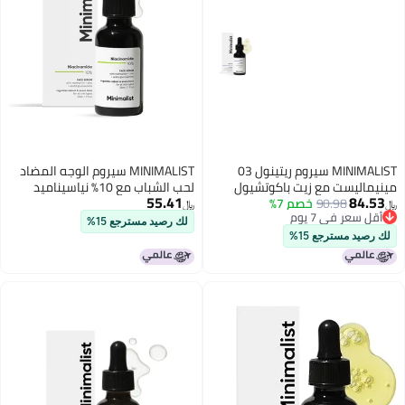
MINIMALIST سيروم ريتينول 03
MINIMALIST سيروم الوجه المضاد
مينيماليست مع زيت باكوتشيول
لحب الشباب مع 10% نياسيناميد
55.41
84.53
90.98
خصم 7%
لمكافحة الشيخوخة سيروم ليلي
وزنك للتحكم في الزيت وتوضيح
﷼‏
﷼‏
أقل سعر في 7 يوم
للوجه بقاعدة سكوالان وكونزيم
البشرة 30 مل عبوة واحدة
لك رصيد مسترجع 15%
أقل سعر في 7 يوم
Q10 لتقليل الخطوط الدقيقة
لك رصيد مسترجع 15%
والتجاعيد للنساء والرجال 1 أونصة
سائلة 30 مل