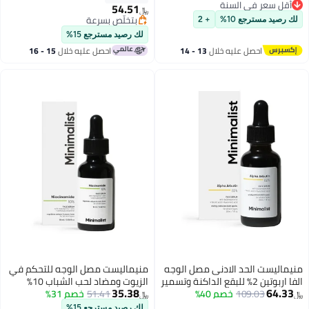
أقل سعر في السنة
الدقيقة والتجاعيد، تركيبة ريتينول
متوهجة | تفتيح وحماية متقدمة
54.51
﷼‏
أقل سعر في السنة
متوسطة القوة (عبوة من قطعة
بتخلّص بسرعة
لك رصيد مسترجع 10%
+ 2
واحدة)
بتخلّص بسرعة
لك رصيد مسترجع 15%
احصل عليه خلال
13 - 14
احصل عليه خلال
15 - 16
اغسطس
اغسطس
منيماليست الحد الادنى مصل الوجه
منيماليست مصل الوجه للتحكم في
الفا اربوتين 2% للبقع الداكنة وتسمير
الزيوت ومضاد لحب الشباب 10%
35.38
64.33
109.03
خصم 40%
الشمس | سيروم للوجه بحمض
51.41
خصم 31%
نياسيناميد مع الزنك | تنقية البشرة
﷼‏
﷼‏
الهيالورونيك للمساعدة في التخلص
وإزالة العيوب والعناية بالمسام
لك رصيد مسترجع 15%