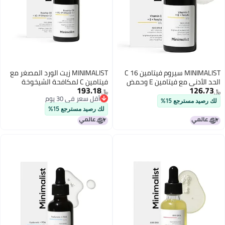
MINIMALIST سيروم فيتامين C 16
MINIMALIST زيت الورد المصغر مع
الحد الأدنى مع فيتامين E وحمض
فيتامين C لمكافحة الشيخوخة
193.18
126.73
الفيروليك لتعزيز الإشراق 20 مل
وبشرة متألقة | يخفف من آثار حب
﷼‏
﷼‏
أقل سعر في 30 يوم
عبوة من 1
الشباب والندوب ويقلل من
لك رصيد مسترجع 15%
أقل سعر في 30 يوم
الشيخوخة الضوئية | نقي ومعصور
لك رصيد مسترجع 15%
على البارد | للنساء والرجال | 1 أونصة
سائلة / 30 مل