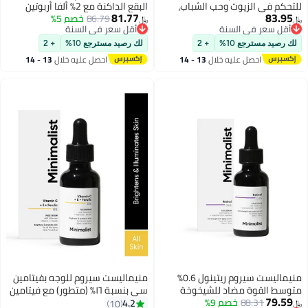
للتحكم في الزيوت وحب الشباب،
البقع الداكنة مع 2% ألفا أربوتين
81.77
83.95
غني بالنياسيناميد بنسبة ١٠٪ مع
86.79
خصم 5%
لعلاج فرط التصبغ | مناسب لجميع
﷼‏
﷼‏
أقل سعر في السنة
أقل سعر في السنة
الزنك | تنقي البشرة، يعالج الشوائب،
أنواع البشرة | سيروم للوجه لعلاج
أقل سعر في السنة
أقل سعر في السنة
ويعتني بالمسام، لجميع أنواع البشرة
الشوائب وآثار حب الشباب واسمرار
لك رصيد مسترجع 10%
+ 2
لك رصيد مسترجع 10%
+ 2
| ٣٠ مل (عبوة من قطعة واحدة)
البشرة مع حمض الهيالورونيك
احصل عليه خلال
13 - 14
احصل عليه خلال
13 - 14
وبوتيل ريزورسينول | خالٍ من العطور
اغسطس
اغسطس
ولا يسد المسام | للنساء والرجال | 30
مل
منيماليست سيروم ريتينول 0.6%
منيماليست سيروم للوجه بفيتامين
متوسط ​​القوة مضاد للشيخوخة
سي بنسبة ١٦٪ (متطور) مع فيتامين
79.59
88.31
خصم 9%
للوجه للجنسين، يقلل الخطوط
هـ وحمض الفيروليك لبشرة
4.2
10
﷼‏