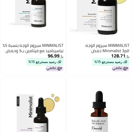
MINIMALIST سيروم الوجه
MINIMALIST سيروم الوجه بنسبة 5%
المMinimalist 3 حمض
نياسيناميد مع فيتامين ب3 وحمض
96.99
128.71
الترانكساميك لتصبغ الكلف
الهيالورونيك لبشرة صافية ومشرقة
﷼‏
﷼‏
والاحمرار وندبات حب الشباب 30 مل
| يساعد في تقليل البهتان وتلف
لك رصيد مسترجع 15%
لك رصيد مسترجع 15%
مع HPA لإزالة الكلف والتصبغ ما بعد
الشمس، يرطب ويصلح حاجز البشرة |
الالتهاب أو الاحمرار PIH PIE
للبشرة الجافة والحساسة | 30 مل