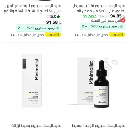
منيماليست سيروم تقشير بسيط،
منيماليست سيروم للوجه بفيتامين
يحتوي على ٢٥٪ من حمض ألفا
سي ١٠٪ لعلاج البشرة الباهتة والبقع
94.85
104.34
خصم 9%
هيدروكسي + ٢٪ من حمض بيتا
الداكنة وتفاوت لون البشرة | تركيبة
5.0
1
﷼‏
أقل سعر في السنة
هيدروكسي + ٥٪ من حمض بولي
مُختبرة للبشرة الحساسة مع حمض
91.58
﷼‏
أقل سعر في السنة
هيدروكسي، لبشرة متوهجة
الأسكوربيك الإيثيلي وحمض
لك رصيد مسترجع 10%
+ 2
لك رصيد مسترجع 10%
+ 2
وملمس ناعم وتنظيف المسام |
فوسفاتيديل كولين | جميع أنواع
احصل عليه خلال
13 - 14
احصل عليه خلال
13 - 14
سيروم تقشير AHA وBHA وPHA
البشرة | للرجال والنساء | ٣٠ مل
اغسطس
اغسطس
لتقشير البشرة في عطلة نهاية
الأسبوع | ٣٠ مل
منيماليست سيروم الوجه البسيط
منيماليست سيروم بسيط لإزالة