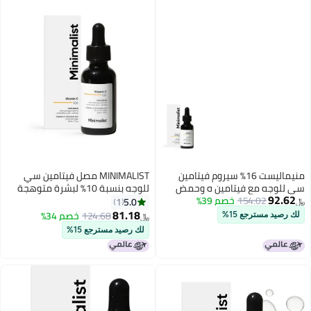
منيماليست 16٪ سيروم فيتامين
MINIMALIST مصل فيتامين سي
سي للوجه مع فيتامين ه وحمض
للوجه بنسبة 10% لبشرة متوهجة
92.62
154.02
خصم 39%
الفيروليك لبشرة متوهجة | تركيبة
(تركيبة قوية من فيتامين سي
5.0
1
﷼‏
تفتيح متطورة مع قوة فيتامين C و E
مناسبة للمبتدئين)؛ مصل فيتامين
81.18
124.68
خصم 34%
لك رصيد مسترجع 15%
﷼‏
حمض الفيروليك والفوليرين
سي لتفتيح البشرة عالي الثبات
لك رصيد مسترجع 15%
والفعالية؛ غير مهيج؛ 30 مل