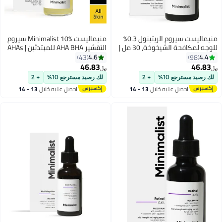
منيماليست سيروم الريتينول 0.3%
منيماليست Minimalist 10% سيروم
للوجه لمكافحة الشيخوخة، 30 مل |
التقشير AHA BHA للمبتدئين | AHAs
سيروم ليلي بالريتينول و Q10 لتقليل
(حمض اللاكتيك وحمض الجلايكوليك)
4.6
4.4
43
98
الخطوط الدقيقة والتجاعيد | للنساء
و BHA (حمض الساليسيليك) سيروم
46.83
46.83
﷼‏
﷼‏
والرجال
لك رصيد مسترجع 10%
+ 2
لك رصيد مسترجع 10%
+ 2
احصل عليه خلال
13 - 14
احصل عليه خلال
13 - 14
اغسطس
اغسطس