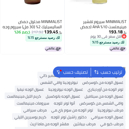
MINIMALIST سيروم تقشير
MINIMALIST محلول حمض
مينيملست 10% AHA (حمض
الساليسيليك 2% (30 مل) سيروم وجه
139.45
193.18
اللاكتيك وحمض الجليكوليك) BHA
217.92
خصم 36%
لحب الشباب والرؤوس السوداء
﷼‏
﷼‏
أقل سعر في 30 يوم
(حمض الساليسيليك) | يقشر بلطف
للبشرة الدهنية
لك رصيد مسترجع 15%
أقل سعر في 30 يوم
دون تجفيف لبشرة متألقة وشابة |
لك رصيد مسترجع 15%
للنساء والرجال | 1 أونصة سائلة / 30
مل
البحث الشائع
ترتيب حسب
تصنيف حسب
واقي الشمس
سيروم فيتامين C
منتج تسمير ذاتي
غسول الوجه من كوسركس
نيوتروجينا واقي الشمس
تونر الوجه من أورديناري
غسول الوجه نيوتروجينا
غسول الوجه نيفيا
غسول الوجه من سيتافيل
غسول الوجه بانوكسيل
كريم الليل مينيمالست
واقي الشمس من كوسركس
أنوا تونر للوجه
سيرومات مينيمالست
مرطب نيوتروجينا
تونر الوجه من سوم باي مي
مرطب سيرافي
غسول الوجه سيرافي
دكتور راشيل تونر للوجه
كريم يوسيرين الليلي
مرطب كيو في
مرطب بيبانثين
مقشر الوجه من ماما اريث