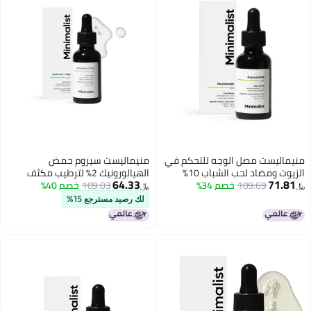
منيماليست مصل الوجه للتحكم في
منيماليست سيروم حمض
الزيوت ومضاد لحب الشباب 10%
الهيالورونيك 2% لترطيب مكثف
64.33
71.81
109.69
خصم 34%
نياسيناميد مع الزنك | تنقية البشرة
109.03
خصم 40%
وتوهج وخطوط دقيقة | 30 مل |
﷼‏
﷼‏
والعناية بالشوائب والمسام لجميع
سيروم مرطب يومي للوجه للبشرة
لك رصيد مسترجع 15%
أنواع البشرة | 30 مل (عبوة من 1)
الجافة والعادية والدهنية