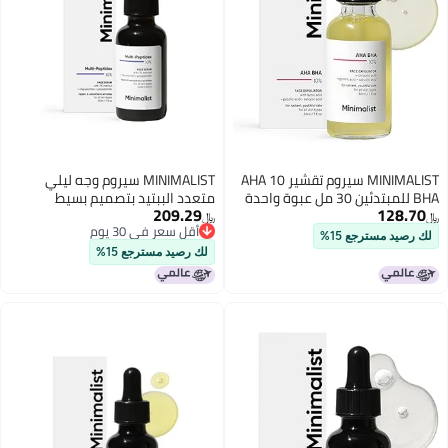
MINIMALIST سيروم تقشير 10 AHA
MINIMALIST سيروم وجه ليلي
BHA للمبتدئين 30 مل عبوة واحدة
متعدد الببتيد بتصميم بسيط
209.29
128.70
لمكافحة الشيخوخة مع تعزيز
﷼‏
﷼‏
أقل سعر في 30 يوم
الكولاجين | يقلل التجاعيد | سيروم
لك رصيد مسترجع 15%
أقل سعر في 30 يوم
مرطب مع 7% ماتريكسيل 3000 و 3%
لك رصيد مسترجع 15%
بيولوجي بلاسينتا | للنساء والرجال | 1
أونصة سائلة / 30 مل