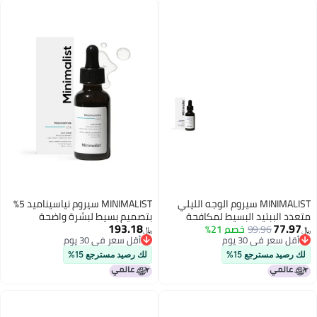
MINIMALIST سيروم الوجه الليلي
MINIMALIST سيروم نياسيناميد 5%
متعدد الببتيد البسيط لمكافحة
بتصميم بسيط لبشرة واضحة
193.18
77.97
99.96
خصم 21%
الشيخوخة مع تعزيز الكولاجين يقلل
ومتألقة | مع 1% حمض الهيالورونيك
﷼‏
﷼‏
أقل سعر في 30 يوم
أقل سعر في 30 يوم
من التجاعيد سيروم مرطب مع 7
للترطيب | يقلل المسام للوجه | يزيل
أقل سعر في 30 يوم
أقل سعر في 30 يوم
ماتريكسيل 3000 3 بيوبلاسينتا
آثار حب الشباب والبقع | للنساء
لك رصيد مسترجع 15%
لك رصيد مسترجع 15%
للنساء والرجال 1 أونصة سائلة 30
والرجال | 1 أونصة سائلة / 30 مل
مل