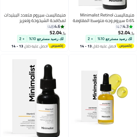
منيماليست Minimalist Retinol
منيماليست سيروم متعدد الببتيدات
0.6% سيروم وجه متوسط المقاومة
لمكافحة الشيخوخة وتعزيز
لمكافحة الشيخوخة للرجال والنساء |
الكولاجين | 7% ماتريكسيل 3000 و
4.6
4.3
48
47
يقلل من الخطوط الدقيقة والتجاعيد.
3% بيو-بلاسنتا لبشرة أكثر شداً
52.04
52.04
﷼‏
﷼‏
وشبابًا
لك رصيد مسترجع 10%
+ 2
لك رصيد مسترجع 10%
+ 2
احصل عليه خلال
13 - 14
احصل عليه خلال
13 - 14
اغسطس
اغسطس