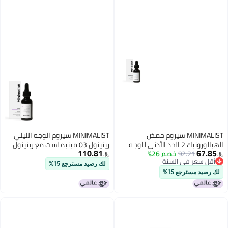
MINIMALIST سيروم حمض
MINIMALIST سيروم الوجه الليلي
الهيالورونيك 2 الحد الأدنى للوجه
ريتينول 03 مينيملست مع ريتينول
110.81
67.85
92.21
خصم 26%
لترطيب مكثف وتألق وتقليل الخطوط
Q10 لتقليل الخطوط الدقيقة
﷼‏
﷼‏
أقل سعر في السنة
الدقيقة يساعد في جفاف البشرة
والتجاعيد للنساء والرجال
لك رصيد مسترجع 15%
أقل سعر في السنة
ومرونتها للنساء والرجال لجميع
لك رصيد مسترجع 15%
أنواع البشرة 1 أونصة سائلة 30 مل