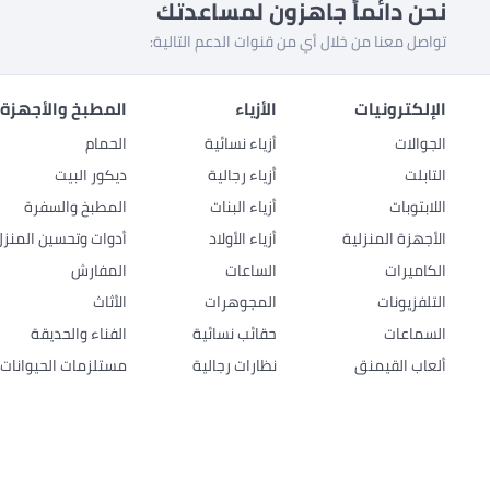
نحن دائماً جاهزون لمساعدتك
تواصل معنا من خلال أي من قنوات الدعم التالية:
الإلكترونيات
الأزياء
المطبخ والأجهزة 
الجوالات
أزياء نسائية
الحمام
التابلت
أزياء رجالية
ديكور البيت
اللابتوبات
أزياء البنات
المطبخ والسفرة
الأجهزة المنزلية
أزياء الأولاد
أدوات وتحسين المنزل
الكاميرات
الساعات
المفارش
التلفزيونات
المجوهرات
الأثاث
السماعات
حقائب نسائية
الفناء والحديقة
ألعاب القيمنق
نظارات رجالية
مستلزمات الحيوانات ا