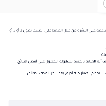
تم تصميم Series 5000 لحلاقة الشعر من دون المساومة على راحة البشرة. استخدم آلة الحلاقة بتقنية اتباع المنحنيات 2D أو أداة التشذيب الناعمة على البشرة من خلال الضغط على المشط بطول 2 أو 3 أو
ف آلة العناية بالجسم بسهولة. للحصول على أفضل النتائج،