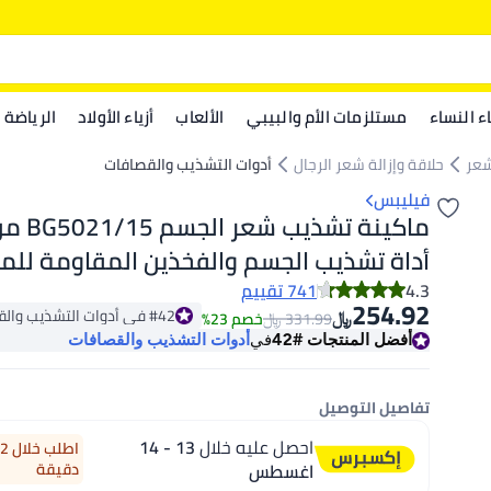
اء النساء
مستلزمات الأم والبيبي
الألعاب
أزياء الأولاد
الرياضة
شعر
حلاقة وإزالة شعر الرجال
أدوات التشذيب والقصافات
فيليبس
أداة تشذيب الجسم والفخذين المقاومة للماء
4.3
741 تقييم
254.92
#42 في أدوات التشذيب والقصافات
﷼‏
﷼‏
331.99
خصم 23%
للطول | 60 دقيقة من الاستخدام اللاسلك
#42 في أدوات التشذيب والقصافات
أفضل المنتجات
#42
في
أدوات التشذيب والقصافات
للبشرة، ملحق للوصول إلى الظهر
تفاصيل التوصيل
احصل عليه خلال
13 - 14
اغسطس
دقيقة