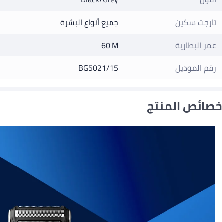
تارجت سكين
جميع أنواع البشرة
عمر البطارية
60 M
رقم الموديل
BG5021/15
خصائص المنتج