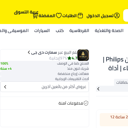
عربة التسوق
تسجيل الدخول
الطلبات
المفضلة
الصحة والتغذية
القرطاسية
كتب
السيارات
الموسيقى والمي
يتم البيع عبر
سمارت دی جی
ماكينة تشذيب شعر الجسم BG5021/15 من Philips |
4.7
97%
إيجابية
المنتج كما في الوصف
100%
 | أداة
شريك لنون منذ
4+ سنة
معدّلات إرجاع منخفضة
لحلاقة شعر الجسم، مشط قابل للتعديل بـ 3 إعدادات
أحدث التقييمات الإيجابية
ي، حماية
عروض أكثر من بائعين آخرين
مدفوعات آمنة
اطلب خلال 22 ساعة 12