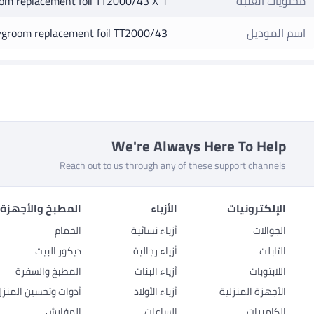
محتويات العلبة
oom replacement foil TT2000/43 X 1
اسم الموديل
dygroom replacement foil TT2000/43
We're Always Here To Help
Reach out to us through any of these support channels
الإلكترونيات
الأزياء
المطبخ والأجهزة 
الجوالات
أزياء نسائية
الحمام
التابلت
أزياء رجالية
ديكور البيت
اللابتوبات
أزياء البنات
المطبخ والسفرة
الأجهزة المنزلية
أزياء الأولاد
أدوات وتحسين المنزل
الكاميرات
الساعات
المفارش