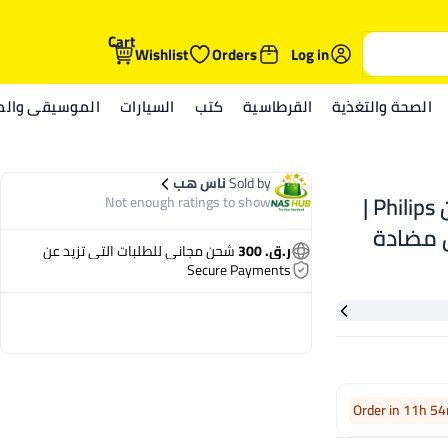
Cart
Wishlist
Orders
Log in
الصحة والتغذية
القرطاسية
كتب
السيارات
الموسيقى والمي
Sold by
ناس هب
شريحة حلاقة بديلة للحلاقة TT2000/43 من Philips |
Not enough ratings to show
50 و7000 | رقائق مضادة
ر.ق. 300
شحن مجاني للطلبات التي تزيد عن
للحساسية، مقاومة للماء | يُوصى باستبدالها كل 12
Secure Payments
Order in 11h 5