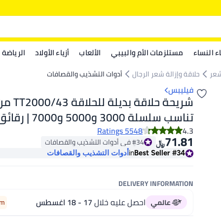
اء النساء
مستلزمات الأم والبيبي
الألعاب
أزياء الأولاد
الرياضة
شعر
حلاقة وإزالة شعر الرجال
أدوات التشذيب والقصافات
فيليبس
تناسب سلسلة 3000 و00
5548 Ratings
4.3
71.81
#34 في أدوات التشذيب والقصافات
﷼‏
شهرًا للحصول على أفضل النتائج
بتخلّص بسرعة
#34
Best Seller
in
أدوات التشذيب والقصافات
#34 في أدوات التشذيب والقصافات
DELIVERY INFORMATION
احصل عليه خلال
17 - 18 اغسطس
4m