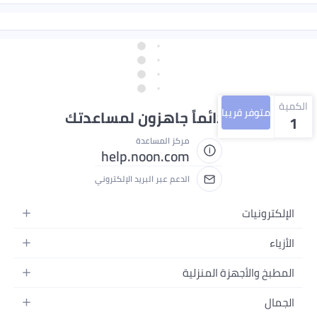
الكمية
متوفر قريبا
نحن دائماً جاهزون لمساعدتك
1
مركز المساعدة
help.noon.com
الدعم عبر البريد الإلكتروني
الإلكترونيات
الجوالات
الأزياء
التابلت
أزياء نسائية
المطبخ والأجهزة المنزلية
اللابتوبات
أزياء رجالية
الحمام
الأجهزة المنزلية
الجمال
أزياء البنات